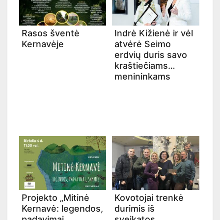
Rasos šventė
Indrė Kižienė ir vėl
Kernavėje
atvėrė Seimo
erdvių duris savo
kraštiečiams
menininkams
Projekto „Mitinė
Kovotojai trenkė
Kernavė: legendos,
durimis iš
padavimai,
sveikatos