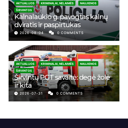
AKTUALIJOS
KRIMINALAI, NELAIMĖS
NAUJIENOS
ŠIRVINTOS
Kalnalaukio g. pavogtas kalnų
dviratis ir paspirtukas
2026-08-04
0 COMMENTS
AKTUALIJOS
KRIMINALAI, NELAIMĖS
NAUJIENOS
ŠIRVINTOS
Širvintų PGT savaitė: degė žolė
ir kita
2026-07-31
0 COMMENTS