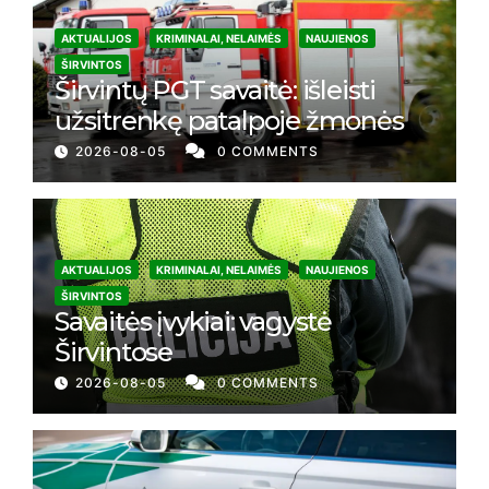
AKTUALIJOS
KRIMINALAI, NELAIMĖS
NAUJIENOS
ŠIRVINTOS
Širvintų PGT savaitė: išleisti
užsitrenkę patalpoje žmonės
2026-08-05
0 COMMENTS
AKTUALIJOS
KRIMINALAI, NELAIMĖS
NAUJIENOS
ŠIRVINTOS
Savaitės įvykiai: vagystė
Širvintose
2026-08-05
0 COMMENTS