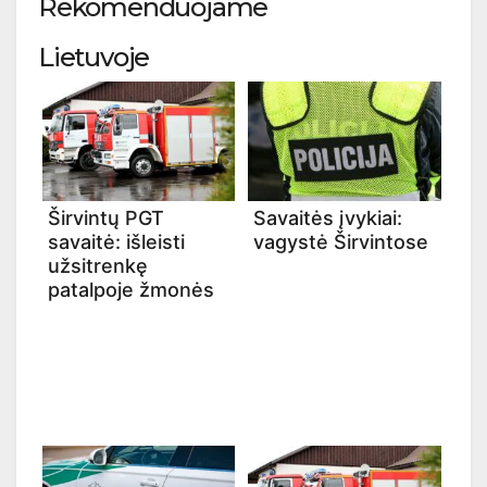
Rekomenduojame
Lietuvoje
Širvintų PGT
Savaitės įvykiai:
savaitė: išleisti
vagystė Širvintose
užsitrenkę
patalpoje žmonės