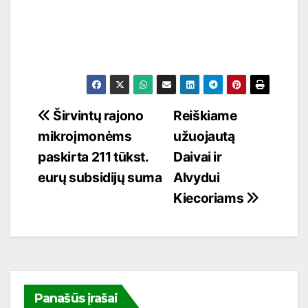
Navigacija
Širvintų rajono
Reiškiame
mikroįmonėms
užuojautą
tarp
paskirta 211 tūkst.
Daivai ir
įrašų
eurų subsidijų suma
Alvydui
Kiecoriams
Panašūs įrašai