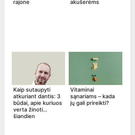
rajone
akušerėms
Kaip sutaupyti
Vitaminai
atkuriant dantis: 3
sąnariams – kada
būdai, apie kuriuos
jų gali prireikti?
verta žinoti
šiandien