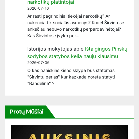
narkotikų platintojai
2026-07-10
Ar rasti pagrindiniai tiekėjai narkotikų? Ar
nukenčia tik socialūs asmenys? Kodėl Širvintose
anksčiau nebuvo narkotikų perpardavinėtojai?
Kas Širvintose įvyko per…
Istorijos mokytojas
apie
Ištaigingos Pinskų
sodybos statybos kelia naujų klausimų
2026-07-06
O kas paaiskins kieno sklype bus statomas
"Sirvintu perlas" kur kazkada noreta statyti
"Bandeline" ?
Protų Mūšiai