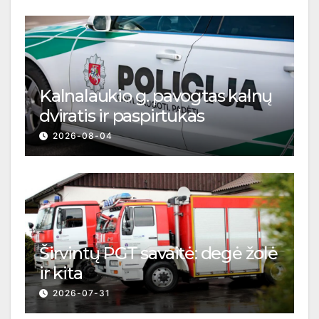
Kalnalaukio g. pavogtas kalnų
dviratis ir paspirtukas
2026-08-04
Širvintų PGT savaitė: degė žolė
ir kita
2026-07-31