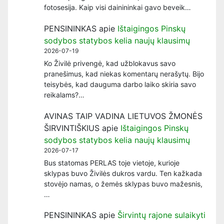
fotosesija. Kaip visi dainininkai gavo beveik…
PENSININKAS
apie
Ištaigingos Pinskų
sodybos statybos kelia naujų klausimų
2026-07-19
Ko Živilė privengė, kad užblokavus savo
pranešimus, kad niekas komentarų nerašytų. Bijo
teisybės, kad dauguma darbo laiko skiria savo
reikalams?…
AVINAS TAIP VADINA LIETUVOS ŽMONĖS
ŠIRVINTIŠKIUS
apie
Ištaigingos Pinskų
sodybos statybos kelia naujų klausimų
2026-07-17
Bus statomas PERLAS toje vietoje, kurioje
sklypas buvo Živilės dukros vardu. Ten kažkada
stovėjo namas, o žemės sklypas buvo mažesnis,
…
PENSININKAS
apie
Širvintų rajone sulaikyti