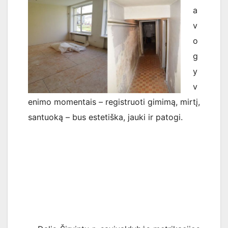
a
v
o
g
y
v
enimo momentais – registruoti gimimą, mirtį,
santuoką – bus estetiška, jauki ir patogi.