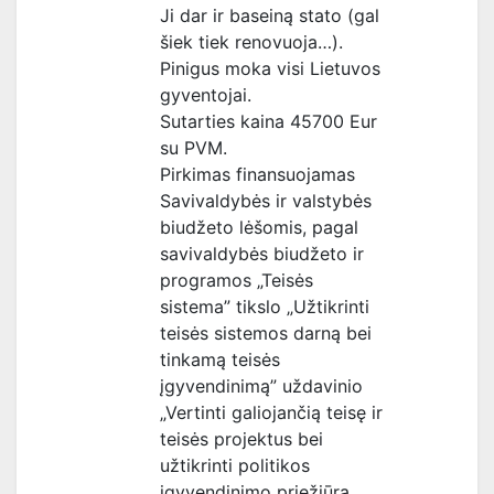
Ji dar ir baseiną stato (gal
šiek tiek renovuoja…).
Pinigus moka visi Lietuvos
gyventojai.
Sutarties kaina 45700 Eur
su PVM.
Pirkimas finansuojamas
Savivaldybės ir valstybės
biudžeto lėšomis, pagal
savivaldybės biudžeto ir
programos „Teisės
sistema” tikslo „Užtikrinti
teisės sistemos darną bei
tinkamą teisės
įgyvendinimą” uždavinio
„Vertinti galiojančią teisę ir
teisės projektus bei
užtikrinti politikos
įgyvendinimo priežiūrą