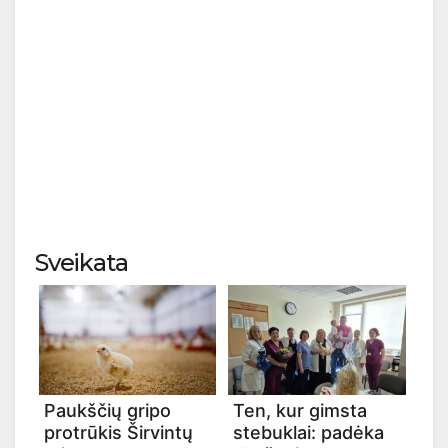
Sveikata
Paukščių gripo
Ten, kur gimsta
protrūkis Širvintų
stebuklai: padėka