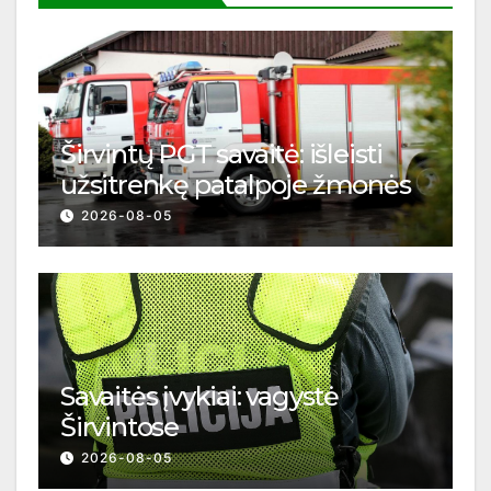
Širvintų PGT savaitė: išleisti
užsitrenkę patalpoje žmonės
2026-08-05
Savaitės įvykiai: vagystė
Širvintose
2026-08-05