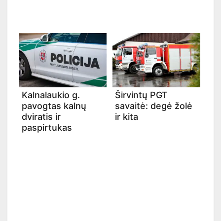
Kalnalaukio g.
Širvintų PGT
pavogtas kalnų
savaitė: degė žolė
dviratis ir
ir kita
paspirtukas