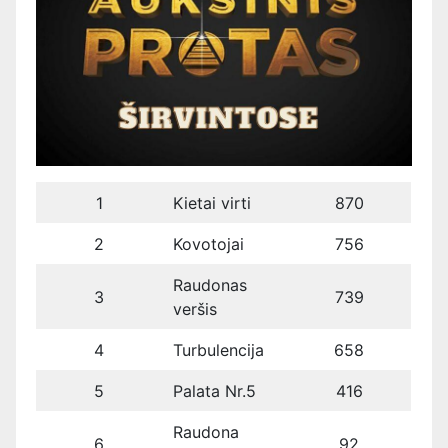
1
Kietai virti
870
2
Kovotojai
756
Raudonas
3
739
veršis
4
Turbulencija
658
5
Palata Nr.5
416
Raudona
6
92