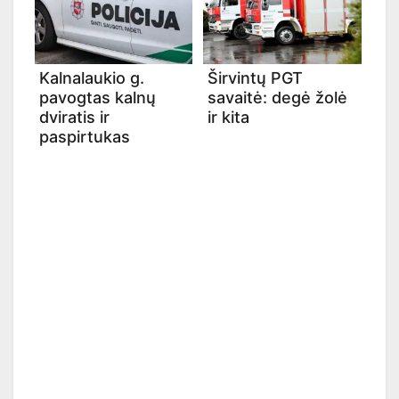
Kalnalaukio g.
Širvintų PGT
pavogtas kalnų
savaitė: degė žolė
dviratis ir
ir kita
paspirtukas