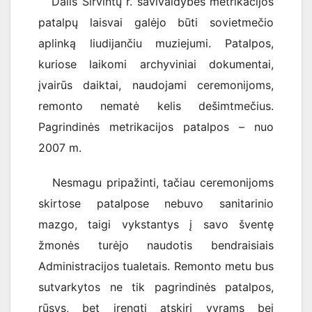
Dalis Širvintų r. s
avivaldybės metrikacijos
patalpų laisvai galėjo būti sovietmečio
aplinką liudijančiu muziejumi. Patalpos,
kuriose laikomi archyviniai dokumentai,
įvairūs daiktai, naudojami ceremonijoms,
remonto nematė kelis dešimtmečius.
Pagrindinės metrikacijos patalpos – nuo
2007 m.
Nesmagu pripažinti, tačiau ceremonijoms
skirtose patalpose nebuvo sanitarinio
mazgo, taigi vykstantys į savo šventę
žmonės turėjo naudotis bendraisiais
Administracijos tualetais. Remonto metu bus
sutvarkytos ne tik pagrindinės patalpos,
rūsys, bet įrengti atskiri vyrams bei