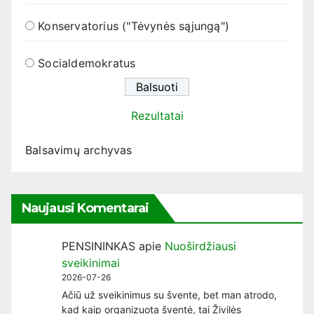
Konservatorius ("Tėvynės sąjungą")
Socialdemokratus
Rezultatai
Balsavimų archyvas
Naujausi Komentarai
PENSININKAS
apie
Nuoširdžiausi
sveikinimai
2026-07-26
Ačiū už sveikinimus su švente, bet man atrodo,
kad kaip organizuota šventė, tai Živilės