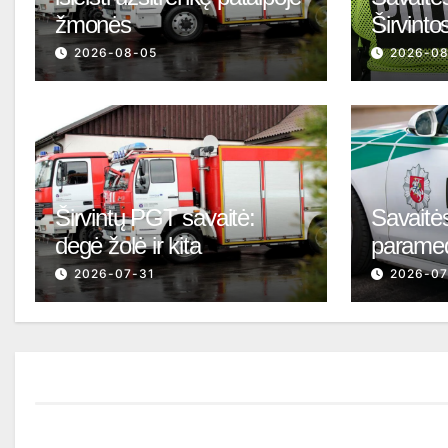
žmonės
Širvinto
2026-08-05
2026-0
Širvintų PGT savaitė:
Savaitės
degė žolė ir kita
parame
2026-07-31
2026-07