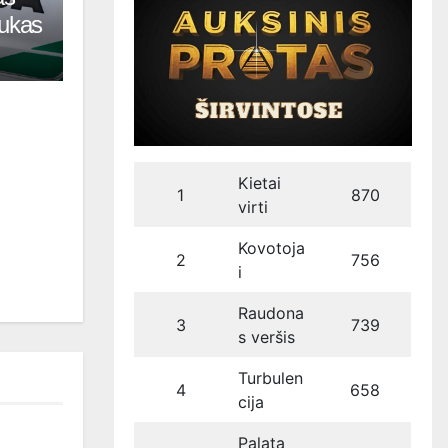
tukas
Kietai
1
870
virti
Kovotoja
2
756
i
Raudona
3
739
s veršis
Turbulen
4
658
cija
Palata