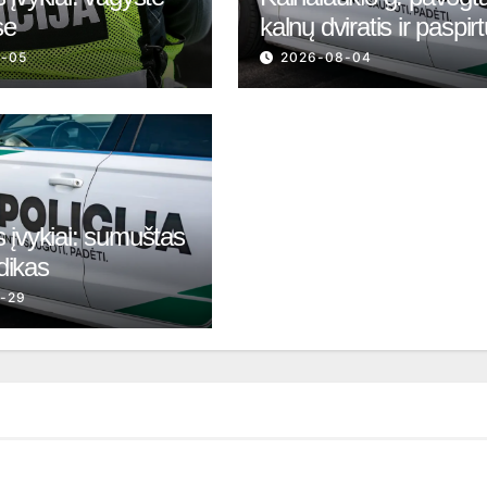
se
kalnų dviratis ir paspir
8-05
2026-08-04
 įvykiai: sumuštas
dikas
-29