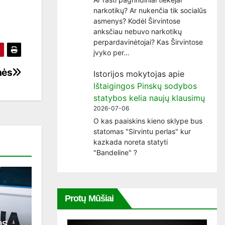
narkotikų? Ar nukenčia tik socialūs
asmenys? Kodėl Širvintose
anksčiau nebuvo narkotikų
perpardavinėtojai? Kas Širvintose
įvyko per…
nės
Istorijos mokytojas
apie
Ištaigingos Pinskų sodybos
statybos kelia naujų klausimų
2026-07-06
O kas paaiskins kieno sklype bus
statomas "Sirvintu perlas" kur
kazkada noreta statyti
"Bandeline" ?
Protų Mūšiai
as