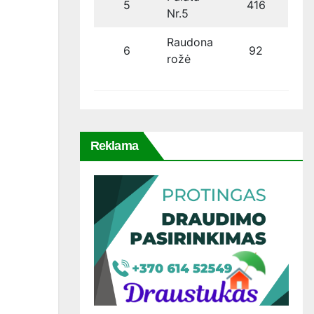
5
416
Nr.5
Raudona
6
92
rožė
Reklama