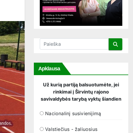
Apklausa
Už kurią partiją balsuotumėte, jei
rinkimai į Širvintų rajono
savivaldybės tarybą vyktų šiandien
Nacionalinį susivienijimą
Valstiečius - žaliuosius