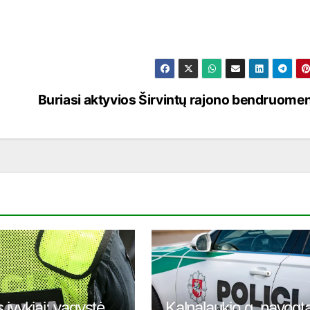
Buriasi aktyvios Širvintų rajono bendruome
 įvykiai: vagystė
Kalnalaukio g. pavogt