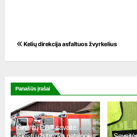
Navigacija
Kelių direkcija asfaltuos žvyrkelius
tarp
įrašų
Panašūs įrašai
Širvintų PGT savaitė:
išleisti užsitrenkę patalpoje
Savaitės