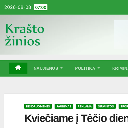
Pereiti
2026-08-08
07:00
į
turinį
NAUJIENOS
POLITIKA
KRIMI
BENDRUOMENĖS
JAUNIMAS
REKLAMA
ŠIRVINTOS
SPO
Kviečiame į Tėčio dien