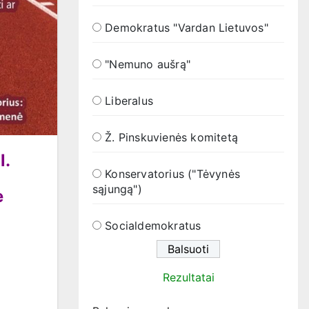
Demokratus "Vardan Lietuvos"
"Nemuno aušrą"
Liberalus
Ž. Pinskuvienės komitetą
l.
Konservatorius ("Tėvynės
sąjungą")
e
Socialdemokratus
Rezultatai