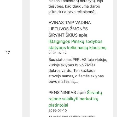
niekas komentarų nerašytų. Bijo
teisybės, kad dauguma darbo
laiko skiria savo reikalams?…
AVINAS TAIP VADINA
LIETUVOS ŽMONĖS
ŠIRVINTIŠKIUS
apie
Ištaigingos Pinskų sodybos
statybos kelia naujų klausimų
17
2026-07-17
Bus statomas PERLAS toje vietoje,
kurioje sklypas buvo Živilės
dukros vardu. Ten kažkada
stovėjo namas, o žemės sklypas
buvo mažesnis,…
PENSININKAS
apie
Širvintų
rajone sulaikyti narkotikų
platintojai
2026-07-10
Ar rasti pagrindiniai tiekėjai