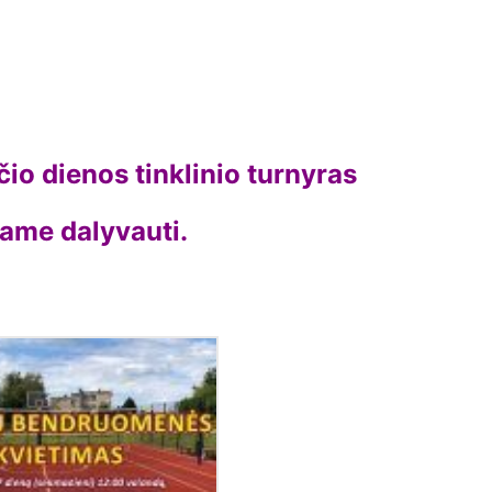
io dienos tinklinio turnyras
iame dalyvauti.