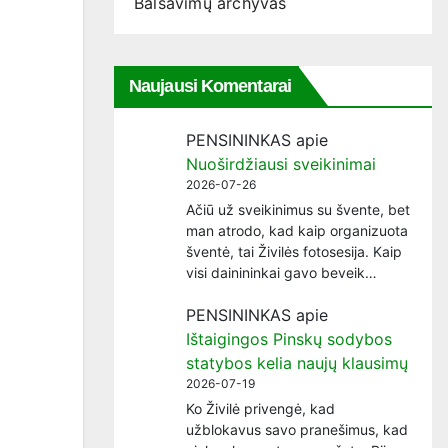
Balsavimų archyvas
Naujausi Komentarai
PENSININKAS
apie
Nuoširdžiausi sveikinimai
2026-07-26
Ačiū už sveikinimus su švente, bet
man atrodo, kad kaip organizuota
šventė, tai Živilės fotosesija. Kaip
visi dainininkai gavo beveik…
PENSININKAS
apie
Ištaigingos Pinskų sodybos
statybos kelia naujų klausimų
2026-07-19
Ko Živilė privengė, kad
užblokavus savo pranešimus, kad