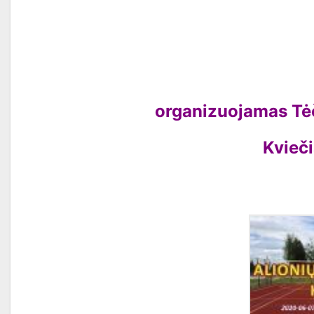
organizuojamas Tėč
Kvieč