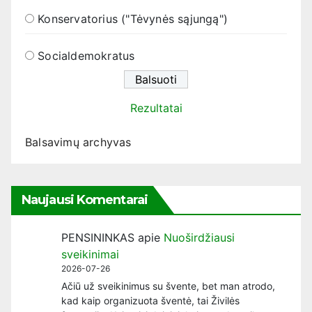
Konservatorius ("Tėvynės sąjungą")
Socialdemokratus
Rezultatai
Balsavimų archyvas
Naujausi Komentarai
PENSININKAS
apie
Nuoširdžiausi
sveikinimai
2026-07-26
Ačiū už sveikinimus su švente, bet man atrodo,
kad kaip organizuota šventė, tai Živilės