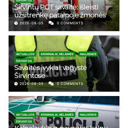
ŠIRVINTOS
Širvintų PGT savaitė: išleisti
užsitrenkę patalpoje žmonės
2026-08-05
0 COMMENTS
AKTUALIJOS
KRIMINALAI, NELAIMĖS
NAUJIENOS
ŠIRVINTOS
Savaitės įvykiai: vagystė
Širvintose
2026-08-05
0 COMMENTS
AKTUALIJOS
KRIMINALAI, NELAIMĖS
NAUJIENOS
ŠIRVINTOS