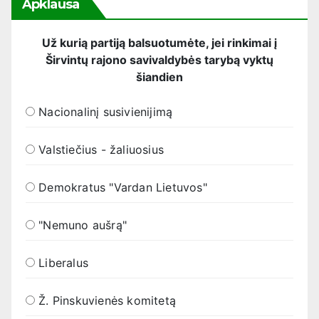
Apklausa
Už kurią partiją balsuotumėte, jei rinkimai į
Širvintų rajono savivaldybės tarybą vyktų
šiandien
Nacionalinį susivienijimą
Valstiečius - žaliuosius
Demokratus "Vardan Lietuvos"
"Nemuno aušrą"
Liberalus
Ž. Pinskuvienės komitetą