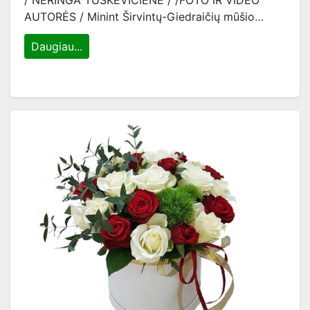
/ NERINGA TUŠKEVIČIENĖ / /FOTO IR VIDEO
AUTORĖS / Minint Širvintų-Giedraičių mūšio…
Daugiau...