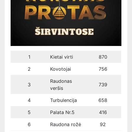
1
Kietai virti
870
2
Kovotojai
756
Raudonas
3
739
veršis
4
Turbulencija
658
5
Palata Nr.5
416
6
Raudona rožė
92