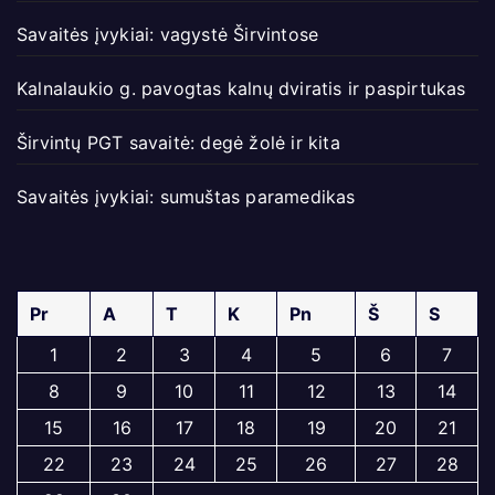
Savaitės įvykiai: vagystė Širvintose
Kalnalaukio g. pavogtas kalnų dviratis ir paspirtukas
Širvintų PGT savaitė: degė žolė ir kita
Savaitės įvykiai: sumuštas paramedikas
Pr
A
T
K
Pn
Š
S
1
2
3
4
5
6
7
8
9
10
11
12
13
14
15
16
17
18
19
20
21
22
23
24
25
26
27
28