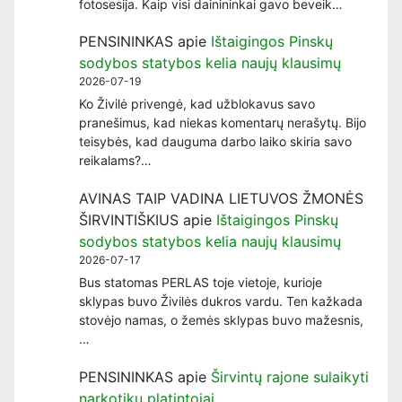
fotosesija. Kaip visi dainininkai gavo beveik…
PENSININKAS
apie
Ištaigingos Pinskų
sodybos statybos kelia naujų klausimų
2026-07-19
Ko Živilė privengė, kad užblokavus savo
pranešimus, kad niekas komentarų nerašytų. Bijo
teisybės, kad dauguma darbo laiko skiria savo
reikalams?…
AVINAS TAIP VADINA LIETUVOS ŽMONĖS
ŠIRVINTIŠKIUS
apie
Ištaigingos Pinskų
sodybos statybos kelia naujų klausimų
2026-07-17
Bus statomas PERLAS toje vietoje, kurioje
sklypas buvo Živilės dukros vardu. Ten kažkada
stovėjo namas, o žemės sklypas buvo mažesnis,
…
PENSININKAS
apie
Širvintų rajone sulaikyti
narkotikų platintojai