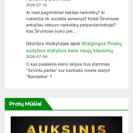
2026-07-10
Ar rasti pagrindiniai tiekėjai narkotikų? Ar
nukenčia tik socialūs asmenys? Kodėl Širvintose
anksčiau nebuvo narkotikų perpardavinėtojai?
Kas Širvintose įvyko per…
Istorijos mokytojas
apie
Ištaigingos Pinskų
sodybos statybos kelia naujų klausimų
2026-07-06
O kas paaiskins kieno sklype bus statomas
"Sirvintu perlas" kur kazkada noreta statyti
"Bandeline" ?
Protų Mūšiai