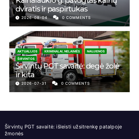
Kalnalaukio g. pavogtas kalnų
dviratis ir paspirtukas
2026-08-04
0 COMMENTS
AKTUALIJOS
KRIMINALAI, NELAIMĖS
NAUJIENOS
ŠIRVINTOS
Širvintų PGT savaitė: degė žolė
ir kita
2026-07-31
0 COMMENTS
Širvintų PGT savaitė: išleisti užsitrenkę patalpoje
žmonės