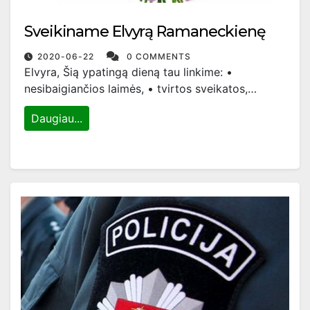
Sveikiname Elvyrą Ramaneckienę
2020-06-22
0 COMMENTS
Elvyra, Šią ypatingą dieną tau linkime: •
nesibaigiančios laimės, • tvirtos sveikatos,…
Daugiau...