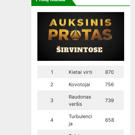
1
Kietai virti
870
2
Kovotojai
756
Raudonas
3
739
veršis
Turbulenci
4
658
ja