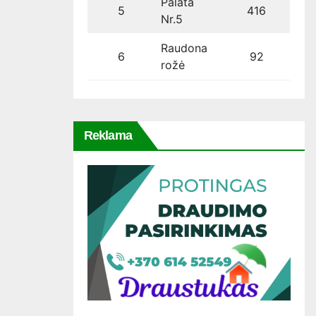
Palata
5
416
Nr.5
Raudona
6
92
rožė
Reklama