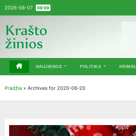
Pereiti
2026-08-07
09:09
į
turinį
NAUJIENOS
POLITIKA
KRIMI
Pradžia
»
Archives for 2020-06-20