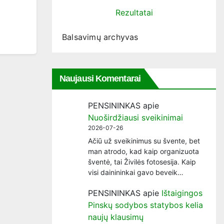
Rezultatai
Balsavimų archyvas
Naujausi Komentarai
PENSININKAS
apie
Nuoširdžiausi sveikinimai
2026-07-26
Ačiū už sveikinimus su švente, bet
man atrodo, kad kaip organizuota
šventė, tai Živilės fotosesija. Kaip
visi dainininkai gavo beveik…
PENSININKAS
apie
Ištaigingos
Pinskų sodybos statybos kelia
naujų klausimų