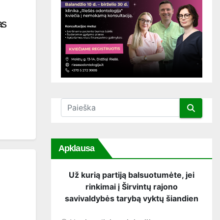
as
Apklausa
Už kurią partiją balsuotumėte, jei
rinkimai į Širvintų rajono
savivaldybės tarybą vyktų šiandien