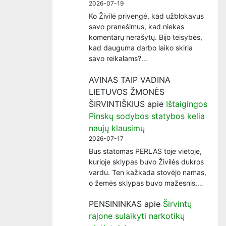
2026-07-19
Ko Živilė privengė, kad užblokavus
savo pranešimus, kad niekas
komentarų nerašytų. Bijo teisybės,
kad dauguma darbo laiko skiria
savo reikalams?…
AVINAS TAIP VADINA
LIETUVOS ŽMONĖS
ŠIRVINTIŠKIUS
apie
Ištaigingos
Pinskų sodybos statybos kelia
naujų klausimų
2026-07-17
Bus statomas PERLAS toje vietoje,
kurioje sklypas buvo Živilės dukros
vardu. Ten kažkada stovėjo namas,
o žemės sklypas buvo mažesnis,…
PENSININKAS
apie
Širvintų
rajone sulaikyti narkotikų