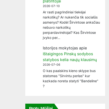
platintojai
2026-07-10
Ar rasti pagrindiniai tiekėjai
narkotikų? Ar nukenčia tik socialūs
asmenys? Kodėl Širvintose anksčiau
nebuvo narkotikų
perpardavinėtojai? Kas Širvintose
įvyko per…
Istorijos mokytojas
apie
Ištaigingos Pinskų sodybos
statybos kelia naujų klausimų
2026-07-06
O kas paaiskins kieno sklype bus
statomas "Sirvintu perlas" kur
kazkada noreta statyti "Bandeline"
?
Protų Mūšiai