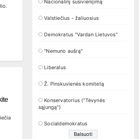
Nacionalinį susivienijimą
io.
Valstiečius - žaliuosius
Demokratus "Vardan Lietuvos"
"Nemuno aušrą"
Liberalus
Ž. Pinskuvienės komitetą
kite
Konservatorius ("Tėvynės
sąjungą")
iečia
Socialdemokratus