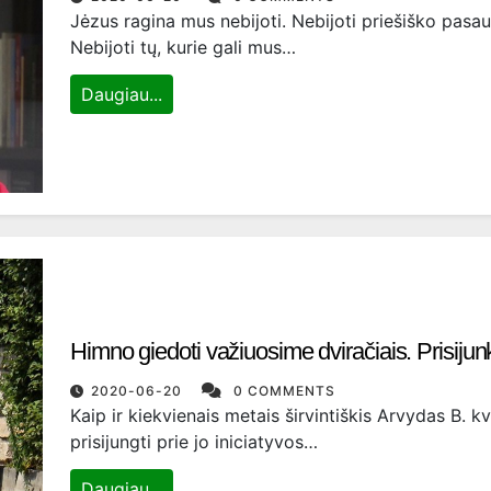
Jėzus ragina mus nebijoti. Nebijoti priešiško pasaul
Nebijoti tų, kurie gali mus…
Daugiau...
Himno giedoti važiuosime dviračiais. Prisijun
2020-06-20
0 COMMENTS
Kaip ir kiekvienais metais širvintiškis Arvydas B. kv
prisijungti prie jo iniciatyvos…
Daugiau...