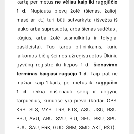
kartą per metus
ne vėliau kaip iki rugpjūčio
1 d.
Nupjauta pievų žolė (šienas, žalioji
masė ar kt.) turi būti sutvarkyta (išvežta iš
lauko arba supresuota, arba šienas sudėtas į
kūgius, arba žolė susmulkinta ir tolygiai
paskleista). Tuo tarpu bitininkams, kurių
laikomos bičių šeimos užregistruotos Ūkinių
gyvūnų registre iki liepos 1 d.,
šienavimo
terminas baigiasi rugsėjo 1 d.
Taip pat ne
mažiau kaip 1 kartą per metus iki
rugpjūčio
1 d.
reikia nušienauti sodų ir uogynų
tarpueilius, kuriuose yra pieva (kodai: OBS,
KRS, SLS, VYS, TRS, KTS, ASU, JSU, RSU,
BSU, AVU, ARU, SVU, ŠIU, GEU, BKU, SPU,
PUU, ŠAU, ERK, GUD, ŠRM, SMD, AKT, RŠT).