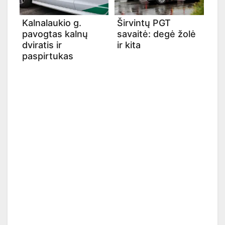
Kalnalaukio g.
Širvintų PGT
pavogtas kalnų
savaitė: degė žolė
dviratis ir
ir kita
paspirtukas