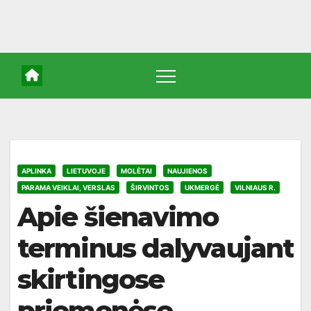
APLINKA
LIETUVOJE
MOLĖTAI
NAUJIENOS
PARAMA VEIKLAI, VERSLAS
ŠIRVINTOS
UKMERGĖ
VILNIAUS R.
Apie šienavimo
terminus dalyvaujant
skirtingose
priemonėse