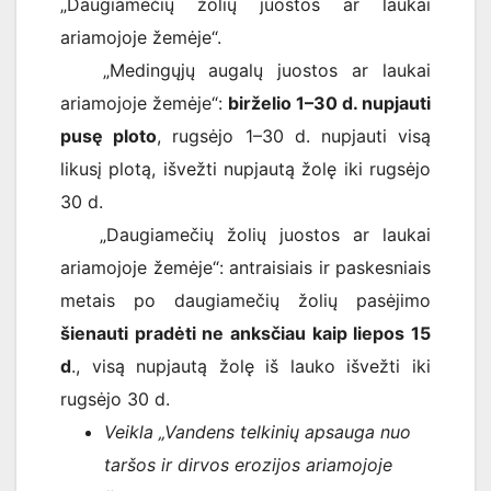
„Daugiamečių žolių juostos ar laukai
ariamojoje žemėje“.
„Medingųjų augalų juostos ar laukai
ariamojoje žemėje“:
birželio 1–30 d. nupjauti
pusę ploto
, rugsėjo 1–30 d. nupjauti visą
likusį plotą, išvežti nupjautą žolę iki rugsėjo
30 d.
„Daugiamečių žolių juostos ar laukai
ariamojoje žemėje“: antraisiais ir paskesniais
metais po daugiamečių žolių pasėjimo
šienauti pradėti ne anksčiau kaip liepos 15
d
., visą nupjautą žolę iš lauko išvežti iki
rugsėjo 30 d.
Veikla „Vandens telkinių apsauga nuo
taršos ir dirvos erozijos ariamojoje