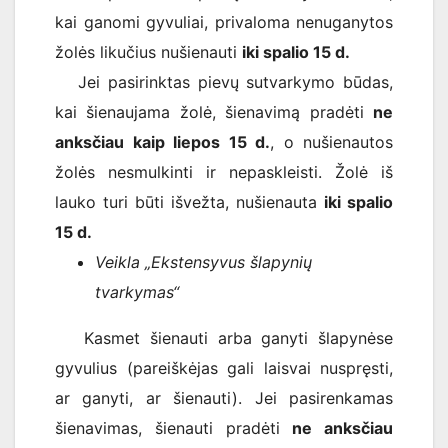
kai ganomi gyvuliai, privaloma nenuganytos
žolės likučius nušienauti
iki spalio 15 d.
Jei pasirinktas pievų sutvarkymo būdas,
kai šienaujama žolė, šienavimą pradėti
ne
anksčiau kaip liepos 15 d.
, o nušienautos
žolės nesmulkinti ir nepaskleisti. Žolė iš
lauko turi būti išvežta, nušienauta
iki spalio
15 d.
Veikla „Ekstensyvus šlapynių
tvarkymas“
Kasmet šienauti arba ganyti šlapynėse
gyvulius (pareiškėjas gali laisvai nuspręsti,
ar ganyti, ar šienauti). Jei pasirenkamas
šienavimas, šienauti pradėti
ne anksčiau