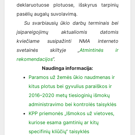
deklaruotuose plotuose, išskyrus tarpinių
pasėlių augalų suvolavimą.
Su svarbiausių ūkio darbų terminais bei
įsipareigojimų aktualiomis datomis
kviečiame susipažinti NMA interneto
svetainės skiltyje „
Atmintinės ir
rekomendacijos
“.
Naudinga informacija:
Paramos už žemės ūkio naudmenas ir
kitus plotus bei gyvulius paraiškos ir
2016–2020 metų tiesioginių išmokų
administravimo bei kontrolės taisyklės
KPP priemonės „Išmokos už vietoves,
kuriose esama gamtinių ar kitų
specifinių kliūčių“ taisyklės