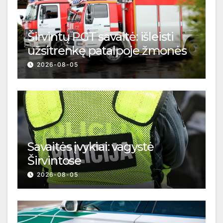
Širvintų PGT savaitė: išleisti
užsitrenkę patalpoje žmonės
2026-08-05
Savaitės įvykiai: vagystė
Širvintose
2026-08-05