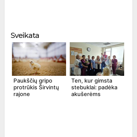
Sveikata
Paukščių gripo
Ten, kur gimsta
protrūkis Širvintų
stebuklai: padėka
rajone
akušerėms