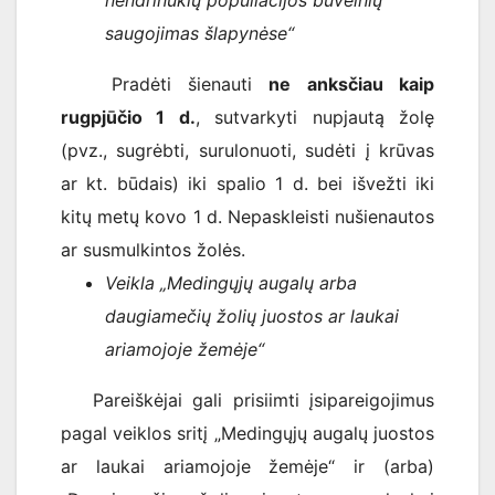
nendrinukių populiacijos buveinių
saugojimas šlapynėse“
Pradėti šienauti
ne anksčiau kaip
rugpjūčio 1 d.
, sutvarkyti nupjautą žolę
(pvz., sugrėbti, surulonuoti, sudėti į krūvas
ar kt. būdais) iki spalio 1 d. bei išvežti iki
kitų metų kovo 1 d. Nepaskleisti nušienautos
ar susmulkintos žolės.
Veikla „Medingųjų augalų arba
daugiamečių žolių juostos ar laukai
ariamojoje žemėje“
Pareiškėjai gali prisiimti įsipareigojimus
pagal veiklos sritį „Medingųjų augalų juostos
ar laukai ariamojoje žemėje“ ir (arba)