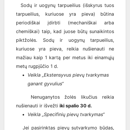
Sodų ir uogynų tarpueilius (išskyrus tuos
tarpueilius, kuriuose yra pieva) būtina
periodiškai įdirbti (mechaniškai arba
chemiškai) taip, kad juose būtų sunaikintos
piktžolės. Sodų ir uogynų tarpueilius,
kuriuose yra pieva, reikia nušienauti ne
mažiau kaip 1 kartą per metus iki einamųjų
metų rugpjūčio 1 d.
Veikla „Ekstensyvus pievų tvarkymas
ganant gyvulius“
Nenuganytos žolės likučius reikia
nušienauti ir išvežti
iki spalio 30 d.
Veikla „Specifinių pievų tvarkymas“
Jei pasirinktas pievų sutvarkymo būdas,