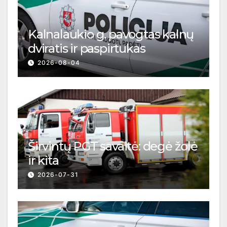
Kalnalaukio g. pavogtas kalnų
dviratis ir paspirtukas
2026-08-04
Širvintų PGT savaitė: degė žolė
ir kita
2026-07-31