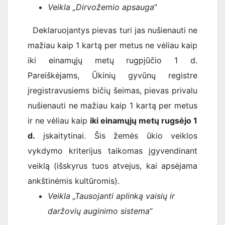
Veikla „Dirvožemio apsauga“
Deklaruojantys pievas turi jas nušienauti ne
mažiau kaip 1 kartą per metus ne vėliau kaip
iki einamųjų metų rugpjūčio 1 d.
Pareiškėjams, Ūkinių gyvūnų registre
įregistravusiems bičių šeimas, pievas privalu
nušienauti ne mažiau kaip 1 kartą per metus
ir ne vėliau kaip
iki einamųjų metų rugsėjo 1
d.
įskaitytinai. Šis žemės ūkio veiklos
vykdymo kriterijus taikomas įgyvendinant
veiklą (išskyrus tuos atvejus, kai apsėjama
ankštinėmis kultūromis).
Veikla „Tausojanti aplinką vaisių ir
daržovių auginimo sistema“