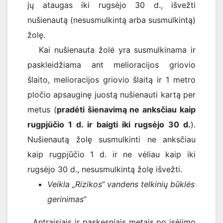
jų ataugas iki rugsėjo 30 d., išvežti
nušienautą (nesusmulkintą arba susmulkintą)
žolę.
Kai nušienauta žolė yra susmulkinama ir
paskleidžiama ant melioracijos griovio
šlaito, melioracijos griovio šlaitą ir 1 metro
pločio apsauginę juostą nušienauti kartą per
metus (
pradėti šienavimą ne anksčiau kaip
rugpjūčio 1 d. ir baigti iki rugsėjo 30 d.
).
Nušienautą žolę susmulkinti ne anksčiau
kaip rugpjūčio 1 d. ir ne vėliau kaip iki
rugsėjo 30 d., nesusmulkintą žolę išvežti.
Veikla „Rizikos“ vandens telkinių būklės
gerinimas“
Antraisiais ir paskesniais metais po įsėjimo