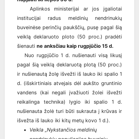
Aplinkos ministerijai ar jos įgaliotai
institucijai radus meldinių nendrinukių
buveinėse perinčių paukščių, pusę pagal šią
veiklą deklaruoto ploto (50 proc.) pradėti
šienauti
ne anksčiau kaip rugpjūčio 15 d.
Nuo rugpjūčio 1 d. nušienauti visą likusį
pagal šią veiklą deklaruotą plotą (50 proc.)
ir nušienautą žolę išvežti iš lauko iki spalio 1
d. (išskirtiniais atvejais dėl aukšto gruntinio
vandens (kai negali įvažiuoti žolei išvežti
reikalinga technika) lygio iki spalio 1 d.
nušienauta žolė turi būti sukrauta į krūvas ir
išvežta iš lauko iki kitų metų kovo 1 d.).
Veikla „Nykstančios meldinių