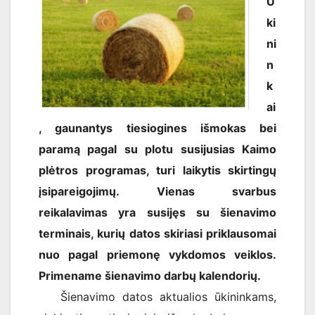
Ū
ki
ni
n
k
ai
, gaunantys tiesiogines išmokas bei
paramą pagal su plotu susijusias Kaimo
plėtros programas, turi laikytis skirtingų
įsipareigojimų. Vienas svarbus
reikalavimas yra susijęs su šienavimo
terminais, kurių datos skiriasi priklausomai
nuo pagal priemonę vykdomos veiklos.
Primename šienavimo darbų kalendorių.
Šienavimo datos aktualios ūkininkams,