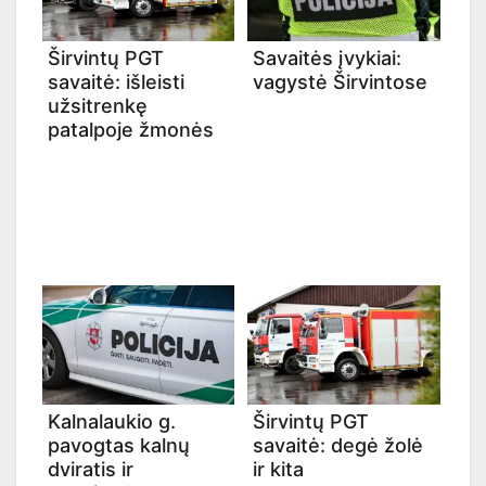
Širvintų PGT
Savaitės įvykiai:
savaitė: išleisti
vagystė Širvintose
užsitrenkę
patalpoje žmonės
Kalnalaukio g.
Širvintų PGT
pavogtas kalnų
savaitė: degė žolė
dviratis ir
ir kita