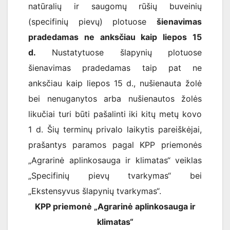
natūralių ir saugomų rūšių buveinių
(specifinių pievų) plotuose
šienavimas
pradedamas ne anksčiau kaip liepos 15
d.
Nustatytuose šlapynių plotuose
šienavimas pradedamas taip pat ne
anksčiau kaip liepos 15 d., nušienauta žolė
bei nenuganytos arba nušienautos žolės
likučiai turi būti pašalinti iki kitų metų kovo
1 d. Šių terminų privalo laikytis pareiškėjai,
prašantys paramos pagal KPP priemonės
„Agrarinė aplinkosauga ir klimatas“ veiklas
„Specifinių pievų tvarkymas“ bei
„Ekstensyvus šlapynių tvarkymas“.
KPP priemonė „Agrarinė aplinkosauga ir
klimatas“