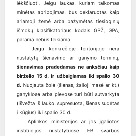
lėkščiuoti. Jeigu laukas, kuriam taikomas
minėtas apribojimas, bus deklaruotas kaip
ariamoji žemė arba pažymėtas tiesioginių
išmokų klasifikatoriaus kodais GPŽ, GPA,
parama nebus teikiama.
Jeigu konkrečioje teritorijoje nėra
nustatytų šienavimo ar ganymo terminų,
šienavimas pradedamas ne anksčiau kaip
birželio 15 d. ir užbaigiamas iki spalio 30
d.
Nupjauta žolė (šienas, žalioji masė ar kt.)
ganyklose arba pievose turi būti sutvarkyta
(išvežta iš lauko, supresuota, šienas sudėtas
į kūgius) iki spalio 30 d.
Aplinkos ministerijos ar jos įgaliotos
institucijos nustatytuose EB svarbos