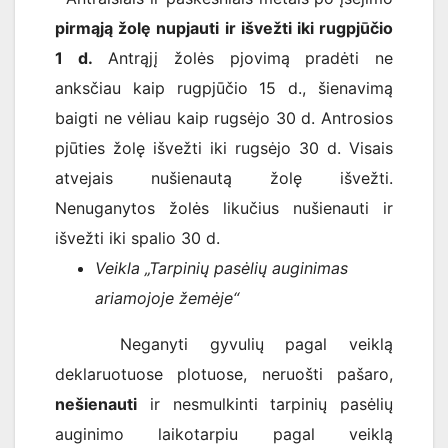
pirmąją žolę nupjauti ir išvežti iki rugpjūčio
1 d.
Antrąjį žolės pjovimą pradėti ne
anksčiau kaip rugpjūčio 15 d., šienavimą
baigti ne vėliau kaip rugsėjo 30 d. Antrosios
pjūties žolę išvežti iki rugsėjo 30 d. Visais
atvejais nušienautą žolę išvežti.
Nenuganytos žolės likučius nušienauti ir
išvežti iki spalio 30 d.
Veikla „Tarpinių pasėlių auginimas
ariamojoje žemėje“
Neganyti gyvulių pagal veiklą
deklaruotuose plotuose, neruošti pašaro,
nešienauti
ir nesmulkinti tarpinių pasėlių
auginimo laikotarpiu pagal veiklą