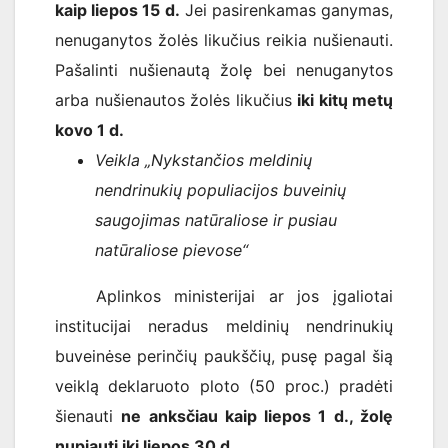
kaip liepos 15 d.
Jei pasirenkamas ganymas,
nenuganytos žolės likučius reikia nušienauti.
Pašalinti nušienautą žolę bei nenuganytos
arba nušienautos žolės likučius
iki kitų metų
kovo 1 d.
Veikla „Nykstančios meldinių
nendrinukių populiacijos buveinių
saugojimas natūraliose ir pusiau
natūraliose pievose“
Aplinkos ministerijai ar jos įgaliotai
institucijai neradus meldinių nendrinukių
buveinėse perinčių paukščių, pusę pagal šią
veiklą deklaruoto ploto (50 proc.) pradėti
šienauti
ne anksčiau kaip liepos 1 d., žolę
nupjauti iki liepos 30 d.