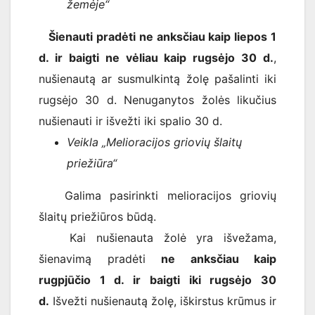
žemėje“
Šienauti pradėti ne anksčiau kaip liepos 1
d. ir baigti ne vėliau kaip rugsėjo 30 d.
,
nušienautą ar susmulkintą žolę pašalinti iki
rugsėjo 30 d. Nenuganytos žolės likučius
nušienauti ir išvežti iki spalio 30 d.
Veikla „Melioracijos griovių šlaitų
priežiūra“
Galima pasirinkti melioracijos griovių
šlaitų priežiūros būdą.
Kai nušienauta žolė yra išvežama,
šienavimą pradėti
ne anksčiau kaip
rugpjūčio 1 d. ir baigti iki rugsėjo 30
d.
Išvežti nušienautą žolę, iškirstus krūmus ir