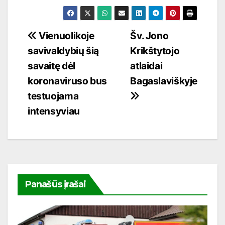
Navigacija
Vienuolikoje
Šv. Jono
savivaldybių šią
Krikštytojo
tarp
savaitę dėl
atlaidai
įrašų
koronaviruso bus
Bagaslaviškyje
testuojama
intensyviau
Panašūs įrašai