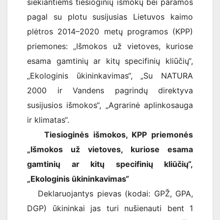
siekiantiems tiesioginių išmokų bei paramos
pagal su plotu susijusias Lietuvos kaimo
plėtros 2014–2020 metų programos (KPP)
priemones: „Išmokos už vietoves, kuriose
esama gamtinių ar kitų specifinių kliūčių“,
„Ekologinis ūkininkavimas“, „Su NATURA
2000 ir Vandens pagrindų direktyva
susijusios išmokos“, „Agrarinė aplinkosauga
ir klimatas“.
Tiesioginės išmokos, KPP priemonės
„Išmokos už vietoves, kuriose esama
gamtinių ar kitų specifinių kliūčių“,
„Ekologinis ūkininkavimas“
Deklaruojantys pievas (kodai: GPŽ, GPA,
DGP) ūkininkai jas turi nušienauti bent 1