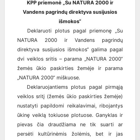
KPP priemonė „Su NATURA 2000 ir
Vandens pagrindų direktyva susijusios
išmokos“
Deklaruoti plotus pagal priemonę „Su
NATURA 2000 ir Vandens pagrindų
direktyva susijusios išmokos“ galima pagal
dvi veiklos sritis – parama „NATURA 2000“
žemės ūkio paskirties žemėje ir parama
„NATURA 2000“ miškuose.
Deklaruojantiems plotus pagal pirmąją
veiklos sritį (žemės ūkio paskirties žemėje)
nustatyti papildomi reikalavimai, ribojantys
ūkinę veiklą tokiuose plotuose. Ganyklas ir
pievas čia draudžiama ne tik suarti ar
persėti kultūrinėmis žolėmis, bet ir jas