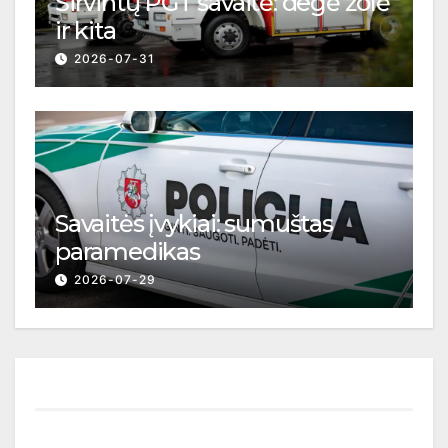
Širvintų PGT savaitė: degė žolė
ir kita
2026-07-31
Savaitės įvykiai: sumuštas
paramedikas
2026-07-29