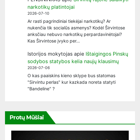
narkotikų platintojai
2026-07-10
Ar rasti pagrindiniai tiekėjai narkotikų? Ar
nukenčia tik socialūs asmenys? Kodėl Širvintose
anksčiau nebuvo narkotikų perpardavinėtojai?
Kas Širvintose įvyko per…
Istorijos mokytojas
apie
Ištaigingos Pinskų
sodybos statybos kelia naujų klausimų
2026-07-06
O kas paaiskins kieno sklype bus statomas
"Sirvintu perlas" kur kazkada noreta statyti
"Bandeline" ?
Protų Mūšiai