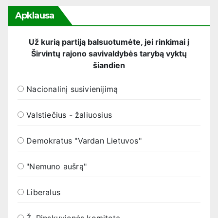
Apklausa
Už kurią partiją balsuotumėte, jei rinkimai į
Širvintų rajono savivaldybės tarybą vyktų
šiandien
Nacionalinį susivienijimą
Valstiečius - žaliuosius
Demokratus "Vardan Lietuvos"
"Nemuno aušrą"
Liberalus
Ž. Pinskuvienės komitetą