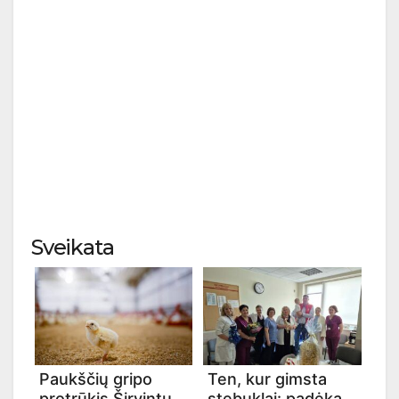
Sveikata
Paukščių gripo
Ten, kur gimsta
protrūkis Širvintų
stebuklai: padėka