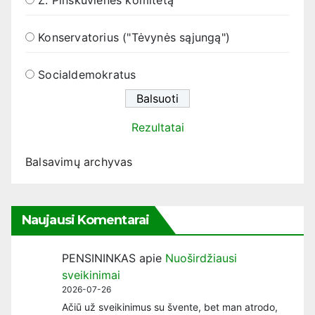
Konservatorius ("Tėvynės sąjungą")
Socialdemokratus
Rezultatai
Balsavimų archyvas
Naujausi Komentarai
PENSININKAS
apie
Nuoširdžiausi
sveikinimai
2026-07-26
Ačiū už sveikinimus su švente, bet man atrodo,