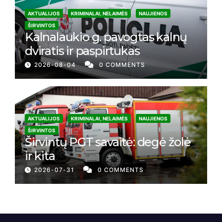
AKTUALIJOS
KRIMINALAI, NELAIMĖS
NAUJIENOS
ŠIRVINTOS
Kalnalaukio g. pavogtas kalnų
dviratis ir paspirtukas
2026-08-04
0 COMMENTS
AKTUALIJOS
KRIMINALAI, NELAIMĖS
NAUJIENOS
ŠIRVINTOS
Širvintų PGT savaitė: degė žolė
ir kita
2026-07-31
0 COMMENTS