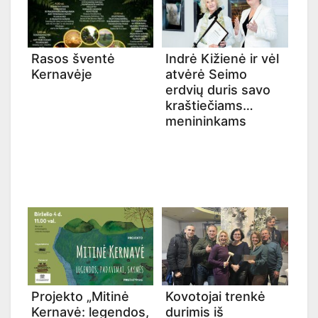
Rasos šventė
Indrė Kižienė ir vėl
Kernavėje
atvėrė Seimo
erdvių duris savo
kraštiečiams
menininkams
Projekto „Mitinė
Kovotojai trenkė
Kernavė: legendos,
durimis iš