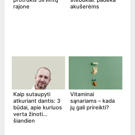
rajone
akušerėms
Kaip sutaupyti
Vitaminai
atkuriant dantis: 3
sąnariams – kada
būdai, apie kuriuos
jų gali prireikti?
verta žinoti
šiandien