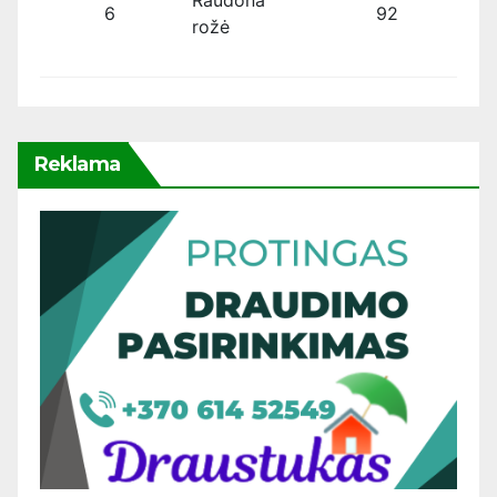
Raudona
6
92
rožė
Reklama