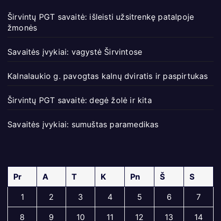
Širvintų PGT savaitė: išleisti užsitrenkę patalpoje
žmonės
Savaitės įvykiai: vagystė Širvintose
Kalnalaukio g. pavogtas kalnų dviratis ir paspirtukas
Širvintų PGT savaitė: degė žolė ir kita
Savaitės įvykiai: sumuštas paramedikas
Pr
A
T
K
Pn
Š
S
1
2
3
4
5
6
7
8
9
10
11
12
13
14