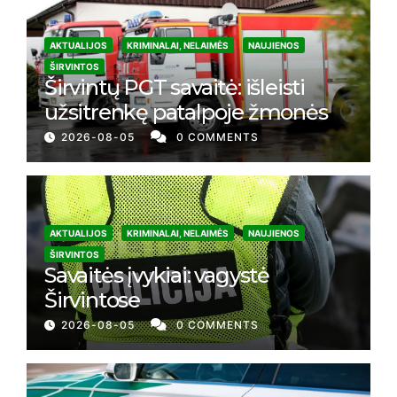
AKTUALIJOS
KRIMINALAI, NELAIMĖS
NAUJIENOS
ŠIRVINTOS
Širvintų PGT savaitė: išleisti
užsitrenkę patalpoje žmonės
2026-08-05
0 COMMENTS
AKTUALIJOS
KRIMINALAI, NELAIMĖS
NAUJIENOS
ŠIRVINTOS
Savaitės įvykiai: vagystė
Širvintose
2026-08-05
0 COMMENTS