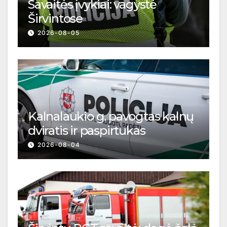
Savaitės įvykiai: vagystė
Širvintose
2026-08-05
Kalnalaukio g. pavogtas kalnų
dviratis ir paspirtukas
2026-08-04