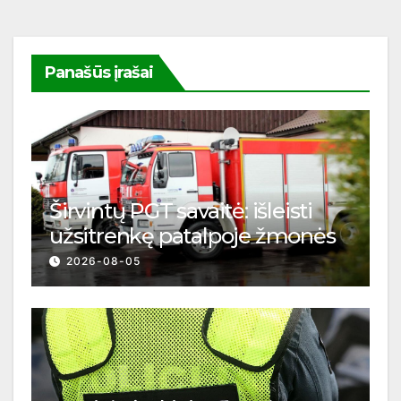
Panašūs įrašai
Širvintų PGT savaitė: išleisti
užsitrenkę patalpoje žmonės
2026-08-05