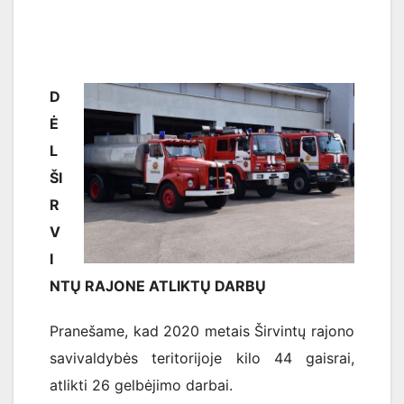
D
Ė
L
ŠI
R
V
I
NTŲ RAJONE ATLIKTŲ DARBŲ
Pranešame, kad 2020 metais Širvintų rajono
savivaldybės teritorijoje kilo 44 gaisrai,
atlikti 26 gelbėjimo darbai.