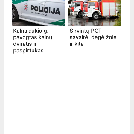
Kalnalaukio g.
Širvintų PGT
pavogtas kalnų
savaitė: degė žolė
dviratis ir
ir kita
paspirtukas