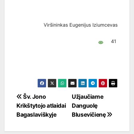
Viršininkas Eugenijus Iziumcevas
41
Navigacija
Šv. Jono
Užjaučiame
Krikštytojo atlaidai
Danguolę
tarp
Bagaslaviškyje
Blusevičienę
įrašų