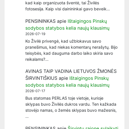
kad kaip organizuota šventė, tai Živilės
fotosesija. Kaip visi dainininkai gavo beveik…
PENSININKAS
apie
Ištaigingos Pinskų
sodybos statybos kelia naujų klausimų
2026-07-19
Ko Živilė privengė, kad užblokavus savo
pranešimus, kad niekas komentarų nerašytų. Bijo
teisybės, kad dauguma darbo laiko skiria savo
reikalams?…
AVINAS TAIP VADINA LIETUVOS ŽMONĖS
ŠIRVINTIŠKIUS
apie
Ištaigingos Pinskų
sodybos statybos kelia naujų klausimų
2026-07-17
Bus statomas PERLAS toje vietoje, kurioje
sklypas buvo Živilės dukros vardu. Ten kažkada
stovėjo namas, o žemės sklypas buvo mažesnis,
…
PENSININKAS
apie
Širvintų rajone sulaikyti