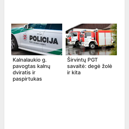
Kalnalaukio g.
Širvintų PGT
pavogtas kalnų
savaitė: degė žolė
dviratis ir
ir kita
paspirtukas