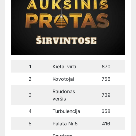
1
Kietai virti
870
2
Kovotojai
756
Raudonas
3
739
veršis
4
Turbulencija
658
5
Palata Nr.5
416