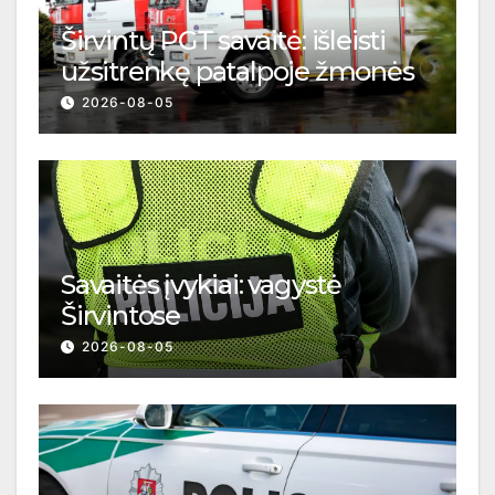
Širvintų PGT savaitė: išleisti
užsitrenkę patalpoje žmonės
2026-08-05
Savaitės įvykiai: vagystė
Širvintose
2026-08-05