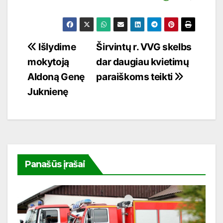
Navigacija
Išlydime
Širvintų r. VVG skelbs
mokytoją
dar daugiau kvietimų
tarp
Aldoną Genę
paraiškoms teikti
įrašų
Juknienę
Panašūs įrašai