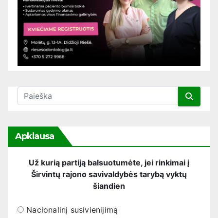
Apklausa
Už kurią partiją balsuotumėte, jei rinkimai į
Širvintų rajono savivaldybės tarybą vyktų
šiandien
Nacionalinį susivienijimą