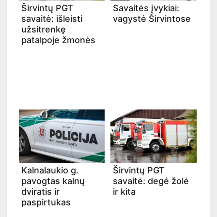
Širvintų PGT
Savaitės įvykiai:
savaitė: išleisti
vagystė Širvintose
užsitrenkę
patalpoje žmonės
Kalnalaukio g.
Širvintų PGT
pavogtas kalnų
savaitė: degė žolė
dviratis ir
ir kita
paspirtukas