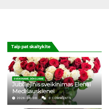
Taip pat skaitykite
SVEIKINAME, DĖKOJAME
Jubiliejinis sveikinimas Elenai
Medišauskienei
2026-08-08
0 COMMENTS