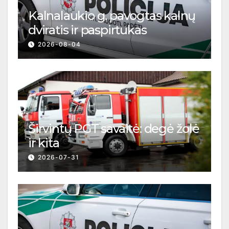
Kalnalaukio g. pavogtas kalnų
dviratis ir paspirtukas
2026-08-04
Širvintų PGT savaitė: degė žolė
ir kita
2026-07-31