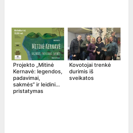
Projekto „Mitinė
Kovotojai trenkė
Kernavė: legendos,
durimis iš
padavimai,
sveikatos
sakmės“ ir leidinio
pristatymas