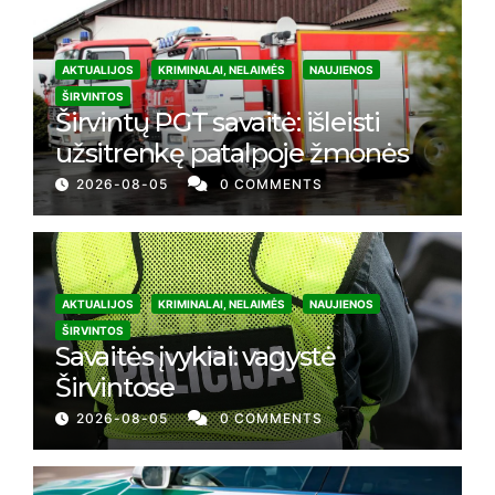
AKTUALIJOS
KRIMINALAI, NELAIMĖS
NAUJIENOS
ŠIRVINTOS
Širvintų PGT savaitė: išleisti
užsitrenkę patalpoje žmonės
2026-08-05
0 COMMENTS
AKTUALIJOS
KRIMINALAI, NELAIMĖS
NAUJIENOS
ŠIRVINTOS
Savaitės įvykiai: vagystė
Širvintose
2026-08-05
0 COMMENTS