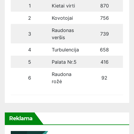
1
Kietai virti
870
2
Kovotojai
756
Raudonas
3
739
veršis
4
Turbulencija
658
5
Palata Nr.5
416
Raudona
6
92
rožė
Reklama