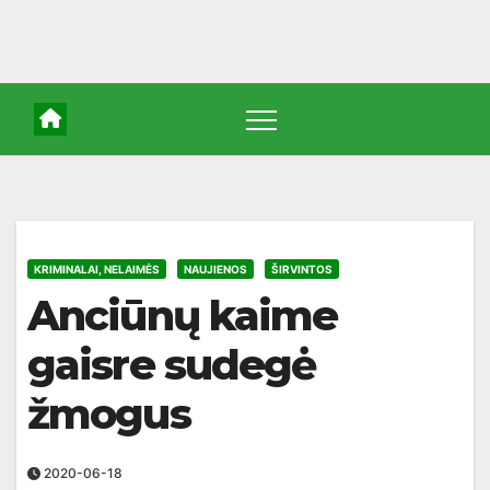
KRIMINALAI, NELAIMĖS
NAUJIENOS
ŠIRVINTOS
Anciūnų kaime
gaisre sudegė
žmogus
2020-06-18