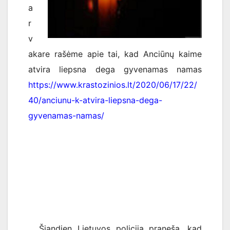
a
r
v
akare rašėme apie tai, kad Anciūnų kaime
atvira liepsna dega gyvenamas namas
https://www.krastozinios.lt/2020/06/17/22/
40/anciunu-k-atvira-liepsna-dega-
gyvenamas-namas/
Šiandien Lietuvos policija praneša, kad