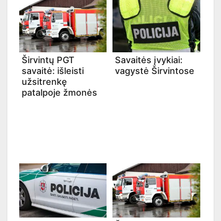
Širvintų PGT
Savaitės įvykiai:
savaitė: išleisti
vagystė Širvintose
užsitrenkę
patalpoje žmonės