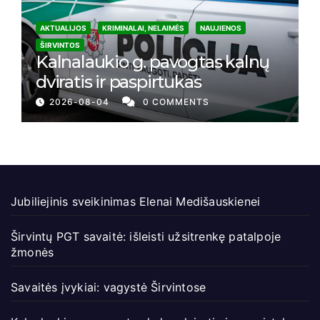
AKTUALIJOS
KRIMINALAI, NELAIMĖS
NAUJIENOS
ŠIRVINTOS
Kalnalaukio g. pavogtas kalnų
dviratis ir paspirtukas
2026-08-04
0 COMMENTS
Jubiliejinis sveikinimas Elenai Medišauskienei
Širvintų PGT savaitė: išleisti užsitrenkę patalpoje
žmonės
Savaitės įvykiai: vagystė Širvintose