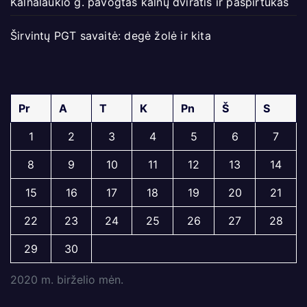
Kalnalaukio g. pavogtas kalnų dviratis ir paspirtukas
Širvintų PGT savaitė: degė žolė ir kita
Pr
A
T
K
Pn
Š
S
1
2
3
4
5
6
7
8
9
10
11
12
13
14
15
16
17
18
19
20
21
22
23
24
25
26
27
28
29
30
2020 m. birželio mėn.