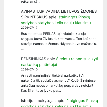
reikalams?…
AVINAS TAIP VADINA LIETUVOS ŽMONĖS
ŠIRVINTIŠKIUS
apie
Ištaigingos Pinskų
sodybos statybos kelia naujų klausimų
2026-07-17
Bus statomas PERLAS toje vietoje, kurioje
sklypas buvo Živilės dukros vardu. Ten kažkada
stovėjo namas, o žemės sklypas buvo mažesnis,
…
PENSININKAS
apie
Širvintų rajone sulaikyti
narkotikų platintojai
2026-07-10
Ar rasti pagrindiniai tiekėjai narkotikų? Ar
nukenčia tik socialūs asmenys? Kodėl Širvintose
anksčiau nebuvo narkotikų perpardavinėtojai?
Kas Širvintose įvyko per…
Istorijos mokytojas
apie
Ištaigingos Pinskų
sodybos statybos kelia naujų klausimų