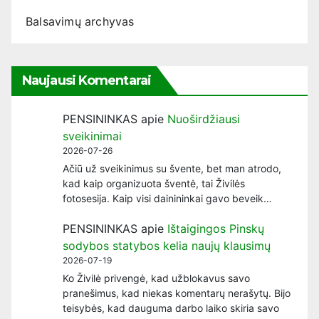
Balsavimų archyvas
Naujausi Komentarai
PENSININKAS
apie
Nuoširdžiausi
sveikinimai
2026-07-26
Ačiū už sveikinimus su švente, bet man atrodo,
kad kaip organizuota šventė, tai Živilės
fotosesija. Kaip visi dainininkai gavo beveik…
PENSININKAS
apie
Ištaigingos Pinskų
sodybos statybos kelia naujų klausimų
2026-07-19
Ko Živilė privengė, kad užblokavus savo
pranešimus, kad niekas komentarų nerašytų. Bijo
teisybės, kad dauguma darbo laiko skiria savo