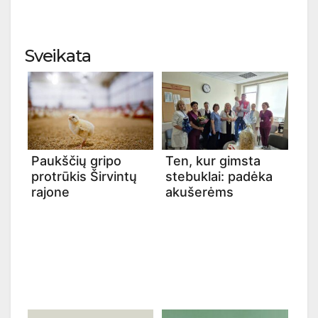
Sveikata
Paukščių gripo
Ten, kur gimsta
protrūkis Širvintų
stebuklai: padėka
rajone
akušerėms