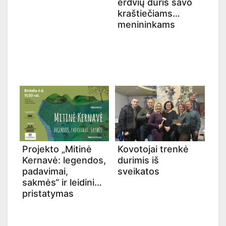
erdvių duris savo
kraštiečiams
menininkams
Projekto „Mitinė
Kovotojai trenkė
Kernavė: legendos,
durimis iš
padavimai,
sveikatos
sakmės“ ir leidinio
pristatymas