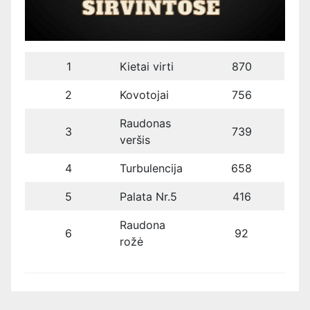
1
Kietai virti
870
2
Kovotojai
756
Raudonas
3
739
veršis
4
Turbulencija
658
5
Palata Nr.5
416
Raudona
6
92
rožė