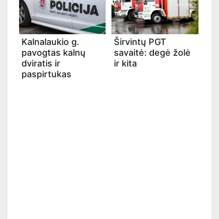
Kalnalaukio g.
Širvintų PGT
pavogtas kalnų
savaitė: degė žolė
dviratis ir
ir kita
paspirtukas