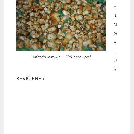
E
RI
N
G
A
T
Alfredo laimikis – 296 baravykai
U
Š
KEVIČIENĖ /