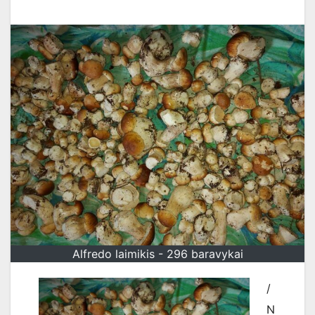
Alfredo laimikis - 296 baravykai
/
N