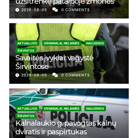
užsitrenkę patalpoje žmonės
2026-08-05
0 COMMENTS
AKTUALIJOS
KRIMINALAI, NELAIMĖS
NAUJIENOS
ŠIRVINTOS
Savaitės įvykiai: vagystė
Širvintose
2026-08-05
0 COMMENTS
AKTUALIJOS
KRIMINALAI, NELAIMĖS
NAUJIENOS
ŠIRVINTOS
Kalnalaukio g. pavogtas kalnų
dviratis ir paspirtukas