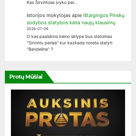
Kas Širvintose įvyko per…
Istorijos mokytojas
apie
Ištaigingos Pinskų
sodybos statybos kelia naujų klausimų
2026-07-06
O kas paaiskins kieno sklype bus statomas
"Sirvintu perlas" kur kazkada noreta statyti
"Bandeline" ?
Protų Mūšiai