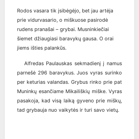
Rodos vasara tik įsibėgėjo, bet jau artėja
prie vidurvasario, o miškuose pasirodė
rudens pranašai – grybai. Musninkiečiai
šiemet džiaugiasi baravykų gausa. O orai
jiems išties palankūs.
Alfredas Paulauskas sekmadienį į namus
parnešė 296 baravykus. Juos vyras surinko
per keturias valandas. Grybus rinko prie pat
Muninkų esančiame Mikailiškių miške. Vyras
pasakoja, kad visą laiką gyveno prie miškų,
tad grybauja nuo vaikytės ir turi savo vietų.