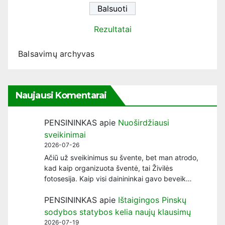
Rezultatai
Balsavimų archyvas
Naujausi Komentarai
PENSININKAS
apie
Nuoširdžiausi
sveikinimai
2026-07-26
Ačiū už sveikinimus su švente, bet man atrodo,
kad kaip organizuota šventė, tai Živilės
fotosesija. Kaip visi dainininkai gavo beveik…
PENSININKAS
apie
Ištaigingos Pinskų
sodybos statybos kelia naujų klausimų
2026-07-19