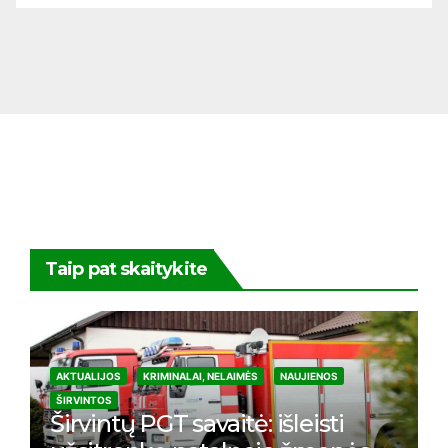
Taip pat skaitykite
AKTUALIJOS
KRIMINALAI, NELAIMĖS
NAUJIENOS
ŠIRVINTOS
Širvintų PGT savaitė: išleisti