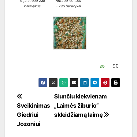
Nijolė rado 235
Alfredo laimikis
baravykus
– 296 baravykai
90
Navigacija
Siunčiu kiekvienam
Sveikinimas
„Laimės žiburio”
tarp
Giedriui
skleidžiamą laimę
įrašų
Jozoniui