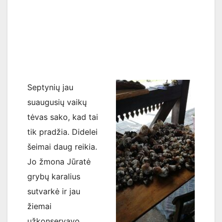
Septynių jau
suaugusių vaikų
tėvas sako, kad tai
tik pradžia. Didelei
šeimai daug reikia.
Jo žmona Jūratė
grybų karalius
sutvarkė ir jau
žiemai
užkonservavo.