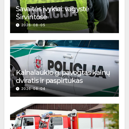
Savaitės įvykiai: vagystė
Širvintose
2026-08-05
Kalnalaukio g. pavogtas kalnų
dviratis ir paspirtukas
2026-08-04