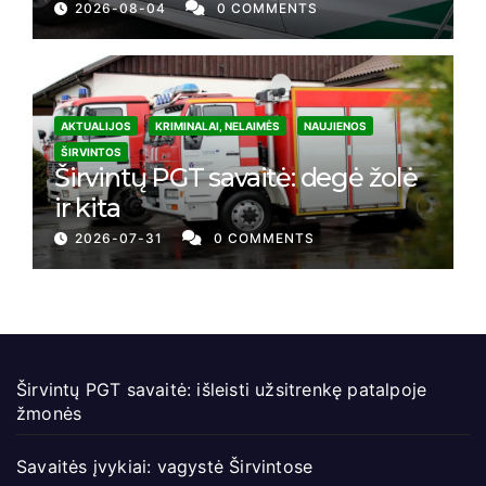
2026-08-04
0 COMMENTS
AKTUALIJOS
KRIMINALAI, NELAIMĖS
NAUJIENOS
ŠIRVINTOS
Širvintų PGT savaitė: degė žolė
ir kita
2026-07-31
0 COMMENTS
Širvintų PGT savaitė: išleisti užsitrenkę patalpoje
žmonės
Savaitės įvykiai: vagystė Širvintose