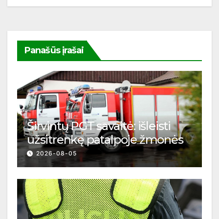
Panašūs įrašai
Širvintų PGT savaitė: išleisti
užsitrenkę patalpoje žmonės
2026-08-05