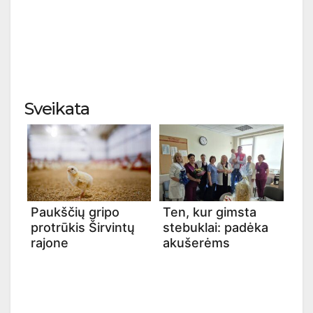
Sveikata
Paukščių gripo
Ten, kur gimsta
protrūkis Širvintų
stebuklai: padėka
rajone
akušerėms