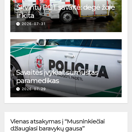
Širvintų PGT savaitė: degė žolė
ir kita
2026-07-31
Savaitės įvykiai: sumuštas
paramedikas
2026-07-29
Vienas atsakymas į “Musninkiečiai
džiaugiasi baravykų gausa”