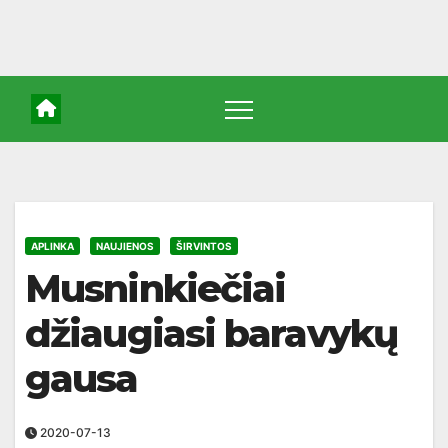
APLINKA
NAUJIENOS
ŠIRVINTOS
Musninkiečiai
džiaugiasi baravykų
gausa
2020-07-13