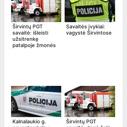
Širvintų PGT
Savaitės įvykiai:
savaitė: išleisti
vagystė Širvintose
užsitrenkę
patalpoje žmonės
Kalnalaukio g.
Širvintų PGT