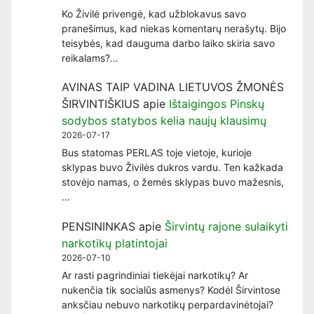
Ko Živilė privengė, kad užblokavus savo
pranešimus, kad niekas komentarų nerašytų. Bijo
teisybės, kad dauguma darbo laiko skiria savo
reikalams?…
AVINAS TAIP VADINA LIETUVOS ŽMONĖS
ŠIRVINTIŠKIUS
apie
Ištaigingos Pinskų
sodybos statybos kelia naujų klausimų
2026-07-17
Bus statomas PERLAS toje vietoje, kurioje
sklypas buvo Živilės dukros vardu. Ten kažkada
stovėjo namas, o žemės sklypas buvo mažesnis,
…
PENSININKAS
apie
Širvintų rajone sulaikyti
narkotikų platintojai
2026-07-10
Ar rasti pagrindiniai tiekėjai narkotikų? Ar
nukenčia tik socialūs asmenys? Kodėl Širvintose
anksčiau nebuvo narkotikų perpardavinėtojai?