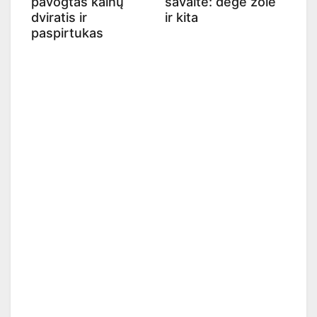
pavogtas kalnų
savaitė: degė žolė
dviratis ir
ir kita
paspirtukas