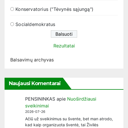
Konservatorius ("Tėvynės sąjungą")
Socialdemokratus
Rezultatai
Balsavimų archyvas
Naujausi Komentarai
PENSININKAS
apie
Nuoširdžiausi
sveikinimai
2026-07-26
Ačiū už sveikinimus su švente, bet man atrodo,
kad kaip organizuota šventė, tai Živilės