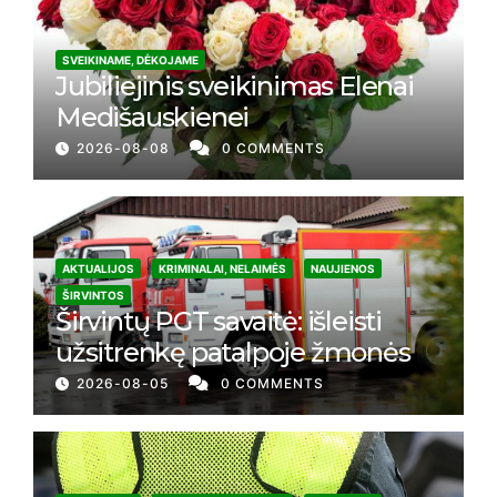
SVEIKINAME, DĖKOJAME
Jubiliejinis sveikinimas Elenai
Medišauskienei
2026-08-08
0 COMMENTS
AKTUALIJOS
KRIMINALAI, NELAIMĖS
NAUJIENOS
ŠIRVINTOS
Širvintų PGT savaitė: išleisti
užsitrenkę patalpoje žmonės
2026-08-05
0 COMMENTS