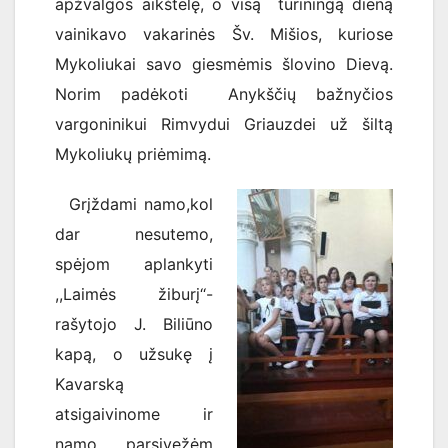
apžvalgos aikštelę, o visą turiningą dieną
vainikavo vakarinės Šv. Mišios, kuriose
Mykoliukai savo giesmėmis šlovino Dievą.
Norim padėkoti Anykščių bažnyčios
vargoninikui Rimvydui Griauzdei už šiltą
Mykoliukų priėmimą.
Grįždami namo,kol
dar nesutemo,
spėjom aplankyti
,,Laimės žiburį‘‘-
rašytojo J. Biliūno
kapą, o užsukę į
Kavarską
atsigaivinome ir
namo parsivežėm