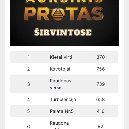
1
Kietai virti
870
2
Kovotojai
756
Raudonas
3
739
veršis
4
Turbulencija
658
5
Palata Nr.5
416
Raudona
6
92