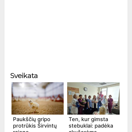
Sveikata
Paukščių gripo
Ten, kur gimsta
protrūkis Širvintų
stebuklai: padėka