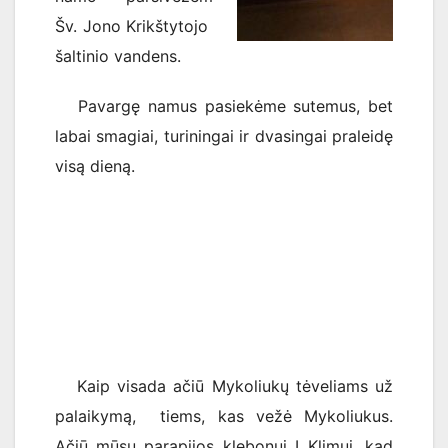
Šv. Jono Krikštytojo
šaltinio vandens.
Pavargę namus pasiekėme sutemus, bet
labai smagiai, turiningai ir dvasingai praleidę
visą dieną.
Kaip visada ačiū Mykoliukų tėveliams už
palaikymą, tiems, kas vežė Mykoliukus.
Ačiū mūsų parapijos klebonui L.Klimui, kad