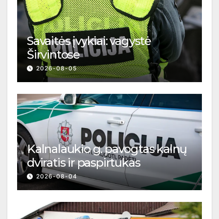
Savaitės įvykiai: vagystė
Širvintose
2026-08-05
Kalnalaukio g. pavogtas kalnų
dviratis ir paspirtukas
2026-08-04