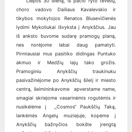
Liepos 30 dieną, iš pačio ryto tėvelių,
choro vadovo Dailiaus Kavalevskio ir
tikybos mokytojos Renatos Blusevičienės
lydimi Mykoliukai išvyksta į Anykščius. Jau
iš anksto buvome sudarę pramogų planą,
nes norėjome labai daug pamatyti.
Pirmiausiai mus pasitiko didingas Puntuko
akmuo ir Medžių lajų tako grožis.
Pramoginiu Anykščių traukinuku
pasivažinėjome po Anykščių šilelį ir miesto
centrą, šeimininkavome apverstame name,
smagiai skriejome vasarinėmis rogutėmis ir
nusikėlėme į ,,Cosmos‘‘ Paukščių Taką,
lankėmės Angelų muziejuje, kopėme į
Anykščių bažnyčios bokšte įrengtą