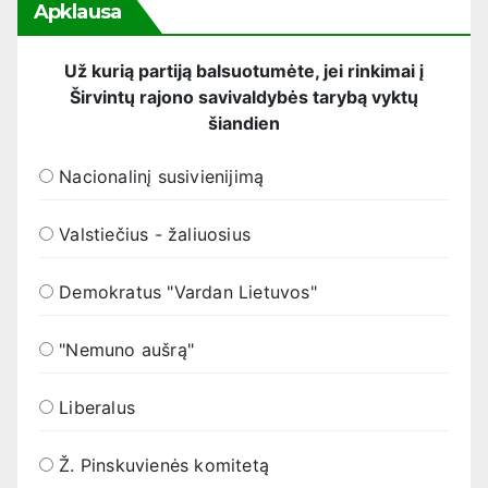
Apklausa
Už kurią partiją balsuotumėte, jei rinkimai į
Širvintų rajono savivaldybės tarybą vyktų
šiandien
Nacionalinį susivienijimą
Valstiečius - žaliuosius
Demokratus "Vardan Lietuvos"
"Nemuno aušrą"
Liberalus
Ž. Pinskuvienės komitetą