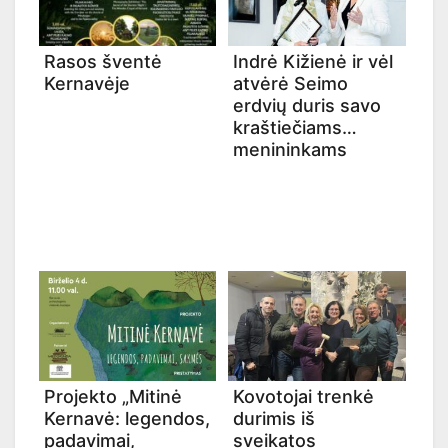
Rasos šventė
Indrė Kižienė ir vėl
Kernavėje
atvėrė Seimo
erdvių duris savo
kraštiečiams
menininkams
Projekto „Mitinė
Kovotojai trenkė
Kernavė: legendos,
durimis iš
padavimai,
sveikatos