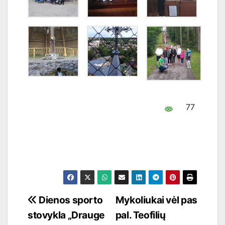
77
Navigacija
Dienos sporto
Mykoliukai vėl pas
stovykla „Drauge
pal. Teofilių
tarp