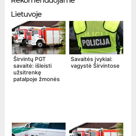
Rekomenduojame
Lietuvoje
Širvintų PGT
Savaitės įvykiai:
savaitė: išleisti
vagystė Širvintose
užsitrenkę
patalpoje žmonės