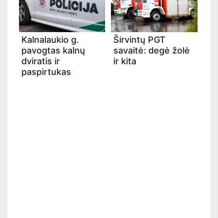
Kalnalaukio g.
Širvintų PGT
pavogtas kalnų
savaitė: degė žolė
dviratis ir
ir kita
paspirtukas