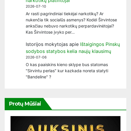
narkotikų platintojai
2026-07-10
Ar rasti pagrindiniai tiekėjai narkotikų? Ar
nukenčia tik socialūs asmenys? Kodėl Širvintose
anksčiau nebuvo narkotikų perpardavinėtojai?
Kas Širvintose įvyko per…
Istorijos mokytojas
apie
Ištaigingos Pinskų
sodybos statybos kelia naujų klausimų
2026-07-06
O kas paaiskins kieno sklype bus statomas
"Sirvintu perlas" kur kazkada noreta statyti
"Bandeline" ?
Protų Mūšiai