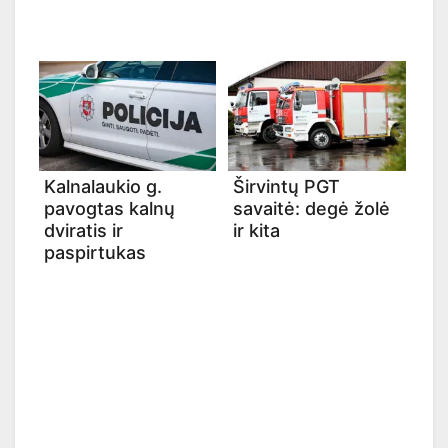
Kalnalaukio g.
Širvintų PGT
pavogtas kalnų
savaitė: degė žolė
dviratis ir
ir kita
paspirtukas