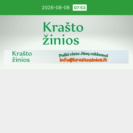
Pereiti
2026-08-08
07:53
į
turinį