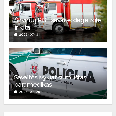
Širvintų PGT savaitė: degė žolė
ir kita
2026-07-31
Savaitės įvykiai: sumuštas
paramedikas
2026-07-29