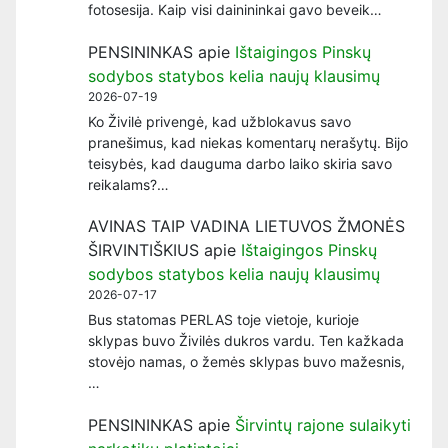
fotosesija. Kaip visi dainininkai gavo beveik…
PENSININKAS
apie
Ištaigingos Pinskų
sodybos statybos kelia naujų klausimų
2026-07-19
Ko Živilė privengė, kad užblokavus savo
pranešimus, kad niekas komentarų nerašytų. Bijo
teisybės, kad dauguma darbo laiko skiria savo
reikalams?…
AVINAS TAIP VADINA LIETUVOS ŽMONĖS
ŠIRVINTIŠKIUS
apie
Ištaigingos Pinskų
sodybos statybos kelia naujų klausimų
2026-07-17
Bus statomas PERLAS toje vietoje, kurioje
sklypas buvo Živilės dukros vardu. Ten kažkada
stovėjo namas, o žemės sklypas buvo mažesnis,
…
PENSININKAS
apie
Širvintų rajone sulaikyti