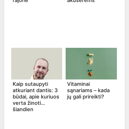
rajone
akušerėms
Kaip sutaupyti
Vitaminai
atkuriant dantis: 3
sąnariams – kada
būdai, apie kuriuos
jų gali prireikti?
verta žinoti
šiandien