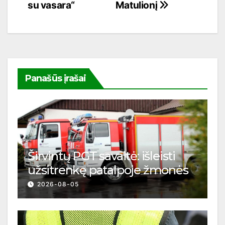
su vasara“
Matulionį
įrašų
Panašūs įrašai
Širvintų PGT savaitė: išleisti
užsitrenkę patalpoje žmonės
2026-08-05