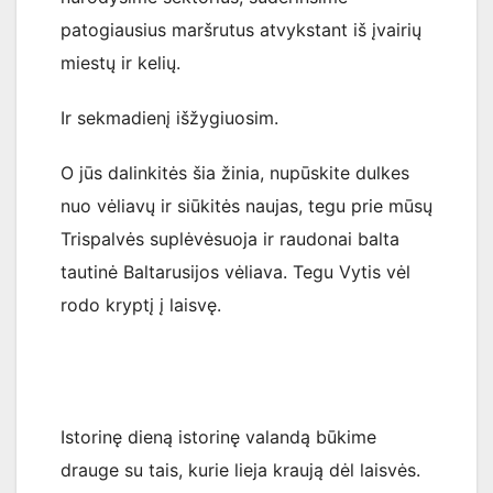
patogiausius maršrutus atvykstant iš įvairių
miestų ir kelių.
Ir sekmadienį išžygiuosim.
O jūs dalinkitės šia žinia, nupūskite dulkes
nuo vėliavų ir siūkitės naujas, tegu prie mūsų
Trispalvės suplėvėsuoja ir raudonai balta
tautinė Baltarusijos vėliava. Tegu Vytis vėl
rodo kryptį į laisvę.
Istorinę dieną istorinę valandą būkime
drauge su tais, kurie lieja kraują dėl laisvės.