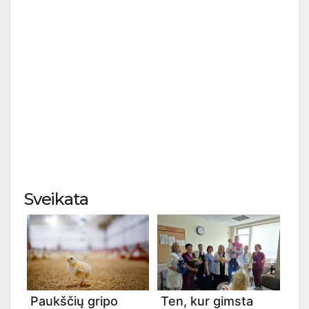
Sveikata
Paukščių gripo
Ten, kur gimsta