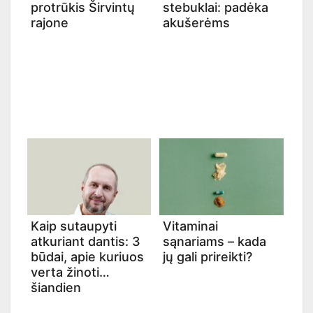
protrūkis Širvintų
stebuklai: padėka
rajone
akušerėms
Kaip sutaupyti
Vitaminai
atkuriant dantis: 3
sąnariams – kada
būdai, apie kuriuos
jų gali prireikti?
verta žinoti
šiandien