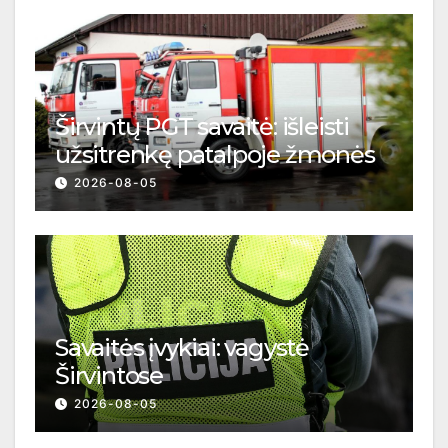
Širvintų PGT savaitė: išleisti
užsitrenkę patalpoje žmonės
2026-08-05
Savaitės įvykiai: vagystė
Širvintose
2026-08-05