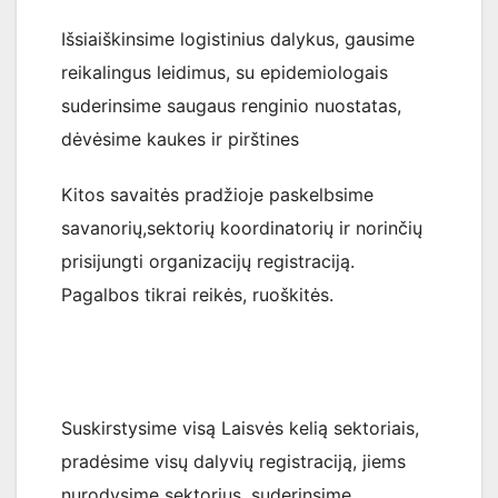
Išsiaiškinsime logistinius dalykus, gausime
reikalingus leidimus, su epidemiologais
suderinsime saugaus renginio nuostatas,
dėvėsime kaukes ir pirštines
Kitos savaitės pradžioje paskelbsime
savanorių,sektorių koordinatorių ir norinčių
prisijungti organizacijų registraciją.
Pagalbos tikrai reikės, ruoškitės.
Suskirstysime visą Laisvės kelią sektoriais,
pradėsime visų dalyvių registraciją, jiems
nurodysime sektorius, suderinsime