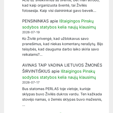
kad kaip organizuota šventė, tai Živilės
fotosesija. Kaip visi dainininkai gavo beveik…
PENSININKAS
apie
Ištaigingos Pinskų
sodybos statybos kelia naujų klausimų
2026-07-19
Ko Živilė privengė, kad užblokavus savo
pranešimus, kad niekas komentarų nerašytų. Bijo
teisybės, kad dauguma darbo laiko skiria savo
reikalams?…
AVINAS TAIP VADINA LIETUVOS ŽMONĖS
ŠIRVINTIŠKIUS
apie
Ištaigingos Pinskų
sodybos statybos kelia naujų klausimų
2026-07-17
Bus statomas PERLAS toje vietoje, kurioje
sklypas buvo Živilės dukros vardu. Ten kažkada
stovėjo namas, o žemės sklypas buvo mažesnis,
…