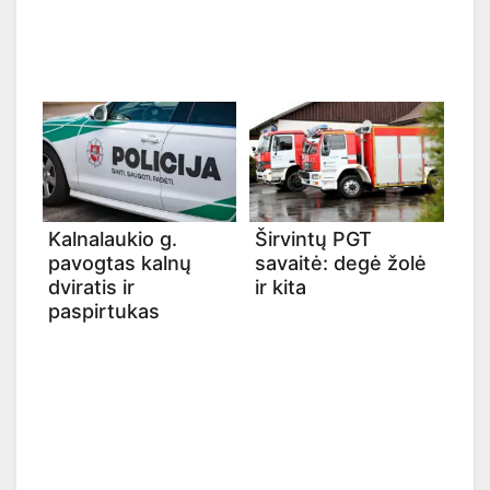
Kalnalaukio g.
Širvintų PGT
pavogtas kalnų
savaitė: degė žolė
dviratis ir
ir kita
paspirtukas