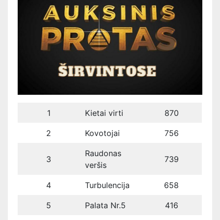
1
Kietai virti
870
2
Kovotojai
756
Raudonas
3
739
veršis
4
Turbulencija
658
5
Palata Nr.5
416