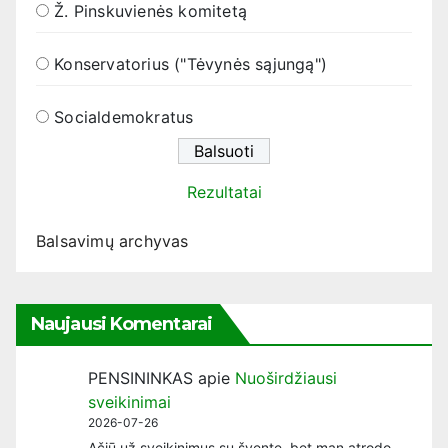
Ž. Pinskuvienės komitetą
Konservatorius ("Tėvynės sąjungą")
Socialdemokratus
Rezultatai
Balsavimų archyvas
Naujausi Komentarai
PENSININKAS
apie
Nuoširdžiausi
sveikinimai
2026-07-26
Ačiū už sveikinimus su švente, bet man atrodo,