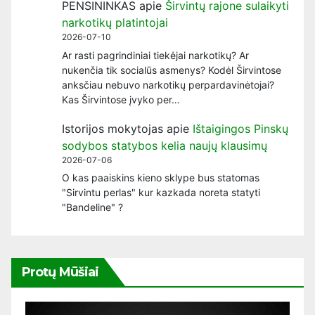
PENSININKAS
apie
Širvintų rajone sulaikyti
narkotikų platintojai
2026-07-10
Ar rasti pagrindiniai tiekėjai narkotikų? Ar
nukenčia tik socialūs asmenys? Kodėl Širvintose
anksčiau nebuvo narkotikų perpardavinėtojai?
Kas Širvintose įvyko per…
Istorijos mokytojas
apie
Ištaigingos Pinskų
sodybos statybos kelia naujų klausimų
2026-07-06
O kas paaiskins kieno sklype bus statomas
"Sirvintu perlas" kur kazkada noreta statyti
"Bandeline" ?
Protų Mūšiai