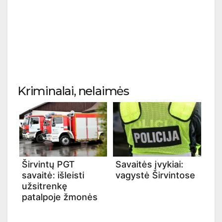
Kriminalai, nelaimės
Širvintų PGT
Savaitės įvykiai:
savaitė: išleisti
vagystė Širvintose
užsitrenkę
patalpoje žmonės