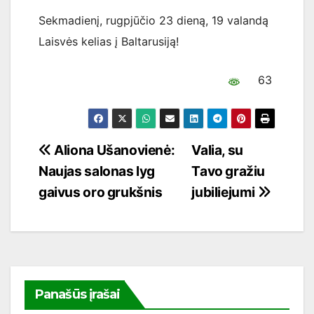
Sekmadienį, rugpjūčio 23 dieną, 19 valandą
Laisvės kelias į Baltarusiją!
63
Navigacija
Aliona Ušanovienė:
Valia, su
Naujas salonas lyg
Tavo gražiu
tarp
gaivus oro grukšnis
jubiliejumi
įrašų
Panašūs įrašai