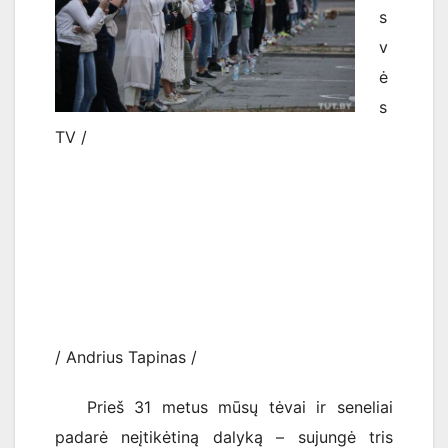
s
v
ė
s
TV /
/ Andrius Tapinas /
Prieš 31 metus mūsų tėvai ir seneliai
padarė neįtikėtiną dalyką – sujungė tris