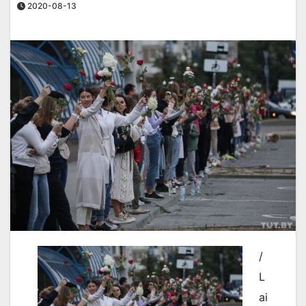
2020-08-13
/
L
ai