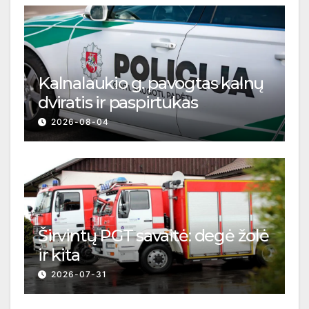
Kalnalaukio g. pavogtas kalnų
dviratis ir paspirtukas
2026-08-04
Širvintų PGT savaitė: degė žolė
ir kita
2026-07-31