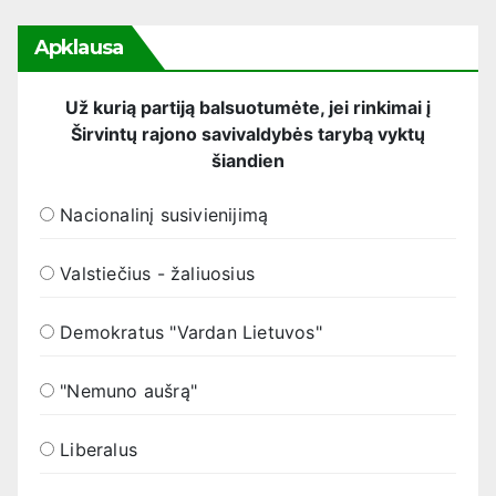
Apklausa
Už kurią partiją balsuotumėte, jei rinkimai į
Širvintų rajono savivaldybės tarybą vyktų
šiandien
Nacionalinį susivienijimą
Valstiečius - žaliuosius
Demokratus "Vardan Lietuvos"
"Nemuno aušrą"
Liberalus