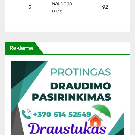
Raudona
6
92
rožė
Reklama