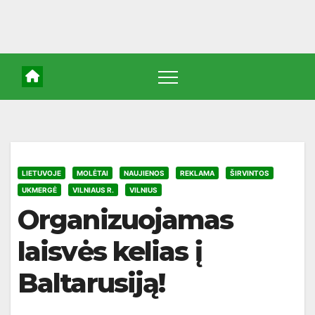
LIETUVOJE
MOLĖTAI
NAUJIENOS
REKLAMA
ŠIRVINTOS
UKMERGĖ
VILNIAUS R.
VILNIUS
Organizuojamas
laisvės kelias į
Baltarusiją!