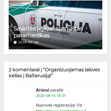
Savaitės įvykiai: sumuštas
paramedikas
2026-07-29
2 komentarai į “Organizuojamas laisvės
kelias į Baltarusiją!”
Arūnui
parašė:
2020-08-15 16:31
Nuoroda registracijai čia