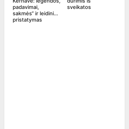
Kernavė: legendos,
durimis iš
padavimai,
sveikatos
sakmės“ ir leidinio
pristatymas