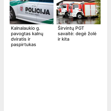
Kalnalaukio g.
Širvintų PGT
pavogtas kalnų
savaitė: degė žolė
dviratis ir
ir kita
paspirtukas