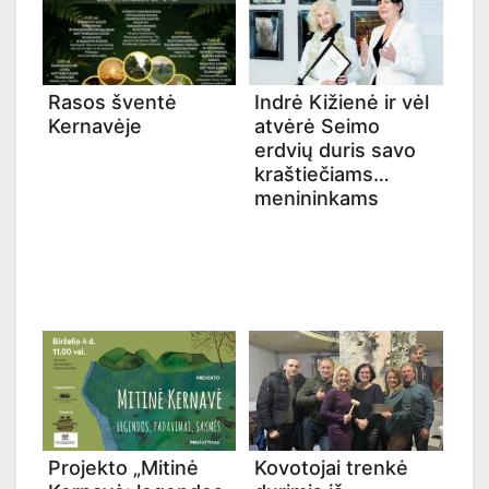
Rasos šventė
Indrė Kižienė ir vėl
Kernavėje
atvėrė Seimo
erdvių duris savo
kraštiečiams
menininkams
Projekto „Mitinė
Kovotojai trenkė