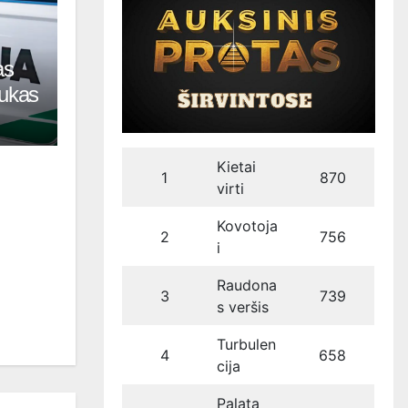
as
tukas
Kietai
1
870
virti
Kovotoja
2
756
i
Raudona
3
739
s veršis
Turbulen
4
658
cija
Palata