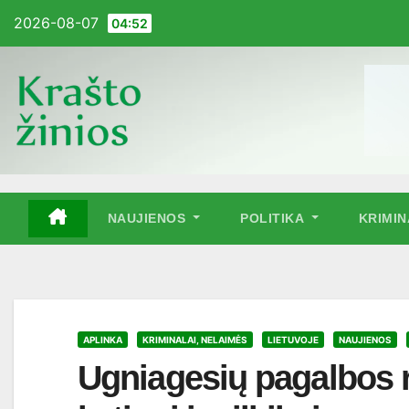
Pereiti
2026-08-07
04:52
į
turinį
NAUJIENOS
POLITIKA
KRIMI
APLINKA
KRIMINALAI, NELAIMĖS
LIETUVOJE
NAUJIENOS
Ugniagesių pagalbos re