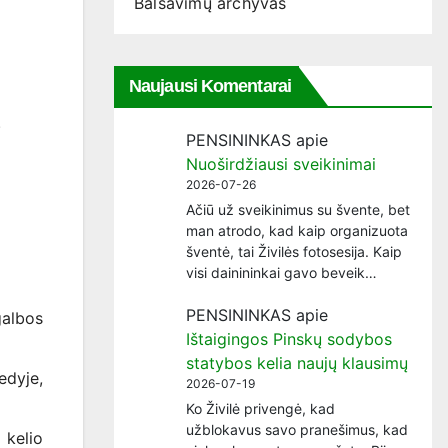
Balsavimų archyvas
Naujausi Komentarai
.
PENSININKAS
apie
Nuoširdžiausi sveikinimai
2026-07-26
Ačiū už sveikinimus su švente, bet
man atrodo, kad kaip organizuota
šventė, tai Živilės fotosesija. Kaip
visi dainininkai gavo beveik…
PENSININKAS
apie
galbos
Ištaigingos Pinskų sodybos
statybos kelia naujų klausimų
edyje,
2026-07-19
Ko Živilė privengė, kad
užblokavus savo pranešimus, kad
kelio