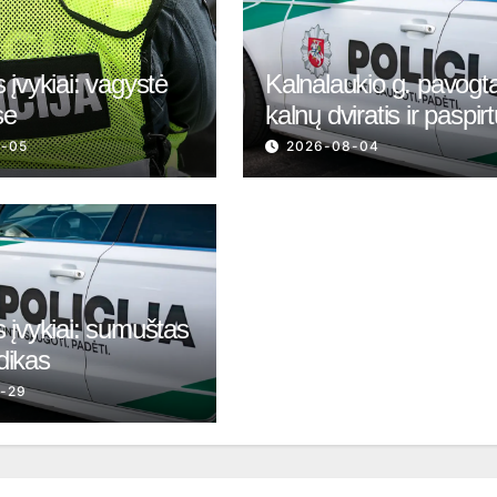
 įvykiai: vagystė
Kalnalaukio g. pavogt
se
kalnų dviratis ir paspir
8-05
2026-08-04
 įvykiai: sumuštas
dikas
-29