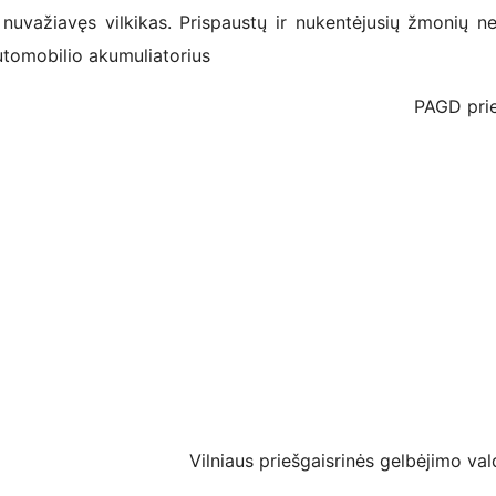
 nuvažiavęs vilkikas. Prispaustų ir nukentėjusių žmonių n
tomobilio akumuliatorius
PAGD pri
Vilniaus priešgaisrinės gelbėjimo va