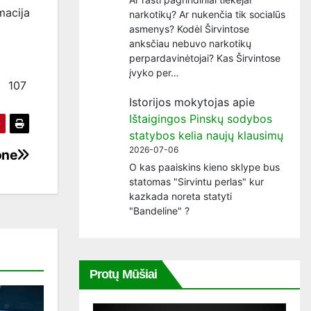
macija
narkotikų? Ar nukenčia tik socialūs
asmenys? Kodėl Širvintose
anksčiau nebuvo narkotikų
perpardavinėtojai? Kas Širvintose
įvyko per…
107
Istorijos mokytojas
apie
Ištaigingos Pinskų sodybos
statybos kelia naujų klausimų
2026-07-06
one
O kas paaiskins kieno sklype bus
statomas "Sirvintu perlas" kur
kazkada noreta statyti
"Bandeline" ?
Protų Mūšiai