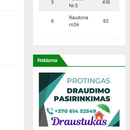
5
416
Nr.5
Raudona
6
92
rožė
Reklama