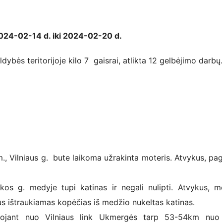
2024-02-14 d. iki 2024-02-20 d
.
bės teritorijoje kilo 7 gaisrai, atlikta 12 gelbėjimo darbų
, Vilniaus g. bute laikoma užrakinta moteris. Atvykus, pa
s g. medyje tupi katinas ir negali nulipti. Atvykus, m
s ištraukiamas kopėčias iš medžio nukeltas katinas.
ojant nuo Vilniaus link Ukmergės tarp 53-54km nuo 