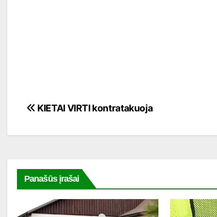
Navigacija
KIETAI VIRTI kontratakuoja
tarp
įrašų
Panašūs įrašai