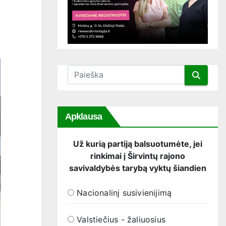
Apklausa
Už kurią partiją balsuotumėte, jei
rinkimai į Širvintų rajono
savivaldybės tarybą vyktų šiandien
Nacionalinį susivienijimą
Valstiečius - žaliuosius