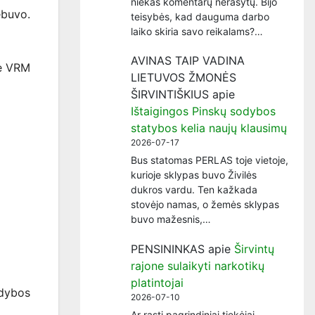
niekas komentarų nerašytų. Bijo
ebuvo.
teisybės, kad dauguma darbo
laiko skiria savo reikalams?…
AVINAS TAIP VADINA
e VRM
LIETUVOS ŽMONĖS
ŠIRVINTIŠKIUS
apie
Ištaigingos Pinskų sodybos
statybos kelia naujų klausimų
2026-07-17
Bus statomas PERLAS toje vietoje,
kurioje sklypas buvo Živilės
dukros vardu. Ten kažkada
stovėjo namas, o žemės sklypas
buvo mažesnis,…
PENSININKAS
apie
Širvintų
rajone sulaikyti narkotikų
platintojai
ldybos
2026-07-10
Ar rasti pagrindiniai tiekėjai