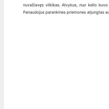
nuvažiavęs vilkikas. Atvykus, nuo kelio buvo
Panaudojus parankines priemones atjungtas au