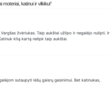
oteriai, katinui ir vilkikui”
Vargšas žvėriukas. Taip aukštai užlipo ir negalėjo nulipti. Ir
atinuk kitą kartą nelipk taip aukštai.
 galėjom sutaupyti lėšų gaisrų gesinimui. Bet katinukas,