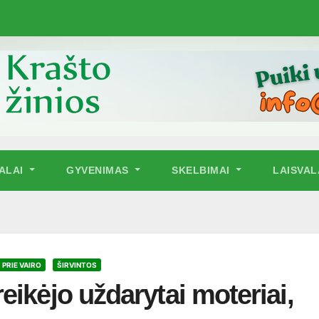
NALAI
GYVENIMAS
SKELBIMAI
LAISVAL
PRIE VAIRO
ŠIRVINTOS
ikėjo uždarytai moteriai,