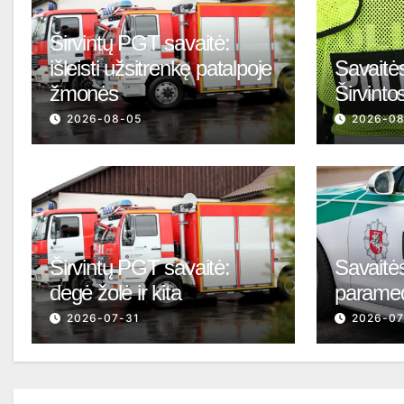
Širvintų PGT savaitė:
išleisti užsitrenkę patalpoje
Savaitės
žmonės
Širvinto
2026-08-05
2026-0
Širvintų PGT savaitė:
Savaitės
degė žolė ir kita
parame
2026-07-31
2026-07