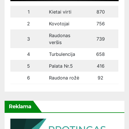
1
Kietai virti
870
2
Kovotojai
756
Raudonas
3
739
veršis
4
Turbulencija
658
5
Palata Nr.5
416
6
Raudona rožė
92
Reklama