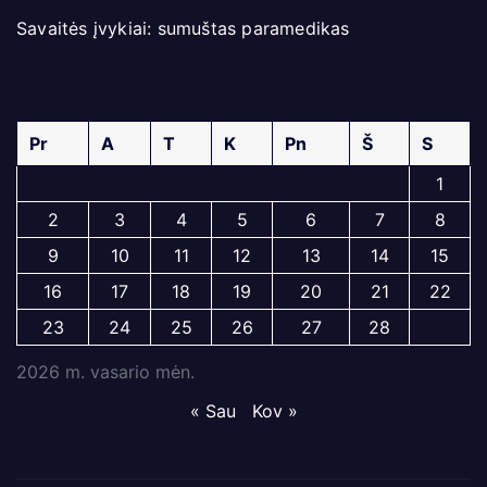
Savaitės įvykiai: sumuštas paramedikas
Pr
A
T
K
Pn
Š
S
1
2
3
4
5
6
7
8
9
10
11
12
13
14
15
16
17
18
19
20
21
22
23
24
25
26
27
28
2026 m. vasario mėn.
« Sau
Kov »