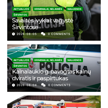
AKTUALIJOS
KRIMINALAI, NELAIMĖS
NAUJIENOS
ŠIRVINTOS
Savaitės įvykiai: vagystė
Širvintose
2026-08-05
0 COMMENTS
AKTUALIJOS
KRIMINALAI, NELAIMĖS
NAUJIENOS
ŠIRVINTOS
Kalnalaukio g. pavogtas kalnų
dviratis ir paspirtukas
2026-08-04
0 COMMENTS