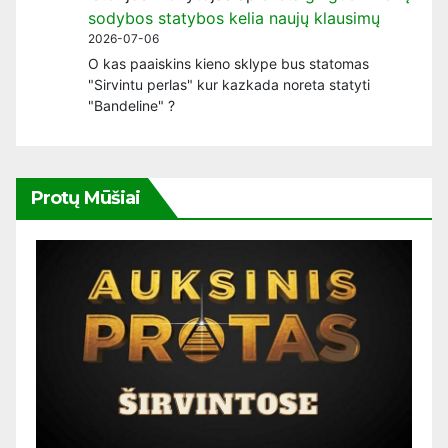
sodybos statybos kelia naujų klausimų
2026-07-06
O kas paaiskins kieno sklype bus statomas
"Sirvintu perlas" kur kazkada noreta statyti
"Bandeline" ?
Protų Mūšiai