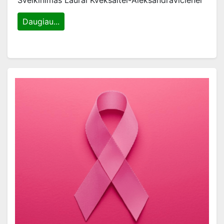
Sveikinimas Laurai Kvėkšaitei-Aleksandravičienei
Daugiau...