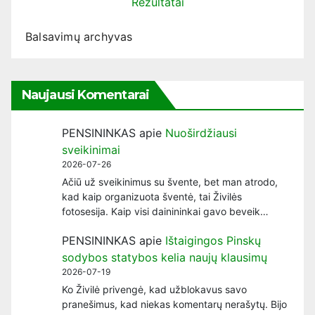
Rezultatai
Balsavimų archyvas
Naujausi Komentarai
PENSININKAS
apie
Nuoširdžiausi
sveikinimai
2026-07-26
Ačiū už sveikinimus su švente, bet man atrodo,
kad kaip organizuota šventė, tai Živilės
fotosesija. Kaip visi dainininkai gavo beveik…
PENSININKAS
apie
Ištaigingos Pinskų
sodybos statybos kelia naujų klausimų
2026-07-19
Ko Živilė privengė, kad užblokavus savo
pranešimus, kad niekas komentarų nerašytų. Bijo