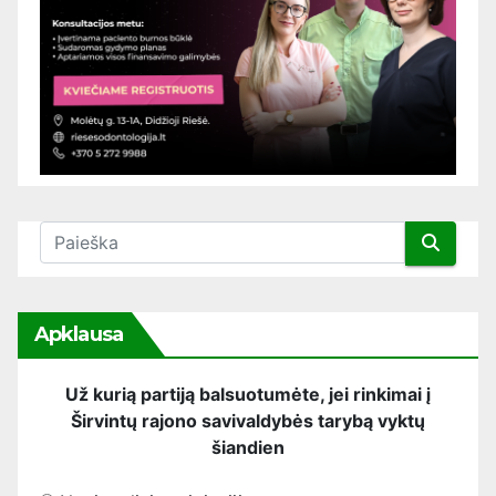
Apklausa
Už kurią partiją balsuotumėte, jei rinkimai į
Širvintų rajono savivaldybės tarybą vyktų
šiandien