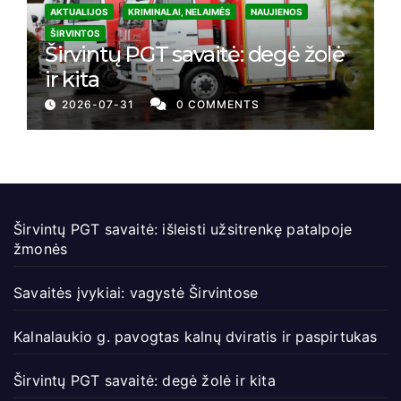
AKTUALIJOS
KRIMINALAI, NELAIMĖS
NAUJIENOS
ŠIRVINTOS
Širvintų PGT savaitė: degė žolė
ir kita
2026-07-31
0 COMMENTS
Širvintų PGT savaitė: išleisti užsitrenkę patalpoje
žmonės
Savaitės įvykiai: vagystė Širvintose
Kalnalaukio g. pavogtas kalnų dviratis ir paspirtukas
Širvintų PGT savaitė: degė žolė ir kita