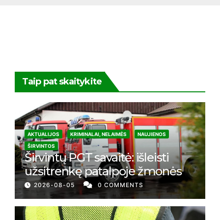
Taip pat skaitykite
AKTUALIJOS
KRIMINALAI, NELAIMĖS
NAUJIENOS
ŠIRVINTOS
Širvintų PGT savaitė: išleisti
užsitrenkę patalpoje žmonės
2026-08-05
0 COMMENTS