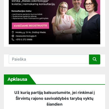
Apklausa
Už kurią partiją balsuotumėte, jei rinkimai į
Širvintų rajono savivaldybės tarybą vyktų
šiandien