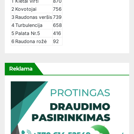
1
Kietai virti
870
2
Kovotojai
756
3
Raudonas veršis
739
4
Turbulencija
658
5
Palata Nr.5
416
6
Raudona rožė
92
Reklama