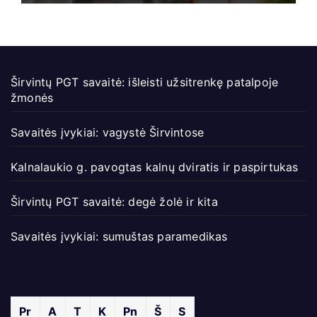
Širvintų PGT savaitė: išleisti užsitrenkę patalpoje
žmonės
Savaitės įvykiai: vagystė Širvintose
Kalnalaukio g. pavogtas kalnų dviratis ir paspirtukas
Širvintų PGT savaitė: degė žolė ir kita
Savaitės įvykiai: sumuštas paramedikas
Pr
A
T
K
Pn
Š
S