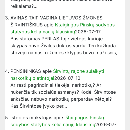
reikalams?…
AVINAS TAIP VADINA LIETUVOS ŽMONĖS
ŠIRVINTIŠKIUS
apie
Ištaigingos Pinskų sodybos
statybos kelia naujų klausimų
2026-07-17
Bus statomas PERLAS toje vietoje, kurioje
sklypas buvo Živilės dukros vardu. Ten kažkada
stovėjo namas, o žemės sklypas buvo mažesnis,
…
PENSININKAS
apie
Širvintų rajone sulaikyti
narkotikų platintojai
2026-07-10
Ar rasti pagrindiniai tiekėjai narkotikų? Ar
nukenčia tik socialūs asmenys? Kodėl Širvintose
anksčiau nebuvo narkotikų perpardavinėtojai?
Kas Širvintose įvyko per…
Istorijos mokytojas
apie
Ištaigingos Pinskų
sodybos statybos kelia naujų klausimų
2026-07-