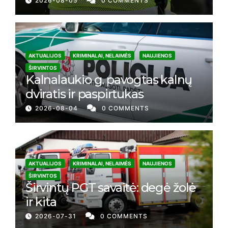
2026-08-05
0 COMMENTS
AKTUALIJOS
KRIMINALAI, NELAIMĖS
NAUJIENOS
ŠIRVINTOS
Kalnalaukio g. pavogtas kalnų
dviratis ir paspirtukas
2026-08-04
0 COMMENTS
AKTUALIJOS
KRIMINALAI, NELAIMĖS
NAUJIENOS
ŠIRVINTOS
Širvintų PGT savaitė: degė žolė
ir kita
2026-07-31
0 COMMENTS