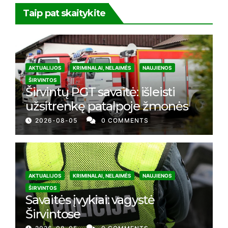
Taip pat skaitykite
AKTUALIJOS
KRIMINALAI, NELAIMĖS
NAUJIENOS
ŠIRVINTOS
Širvintų PGT savaitė: išleisti
užsitrenkę patalpoje žmonės
2026-08-05
0 COMMENTS
AKTUALIJOS
KRIMINALAI, NELAIMĖS
NAUJIENOS
ŠIRVINTOS
Savaitės įvykiai: vagystė
Širvintose