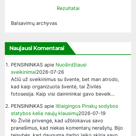
Rezultatai
Balsavimų archyvas
Naujausi Komentarai
PENSININKAS
apie
Nuoširdžiausi
sveikinimai
2026-07-26
Ačiū už sveikinimus su švente, bet man atrodo,
kad kaip organizuota šventė, tai Živilės
fotosesija. Kaip visi dainininkai gavo beveik…
PENSININKAS
apie
Ištaigingos Pinskų sodybos
statybos kelia naujų klausimų
2026-07-19
Ko Živilė privengė, kad užblokavus savo
pranešimus, kad niekas komentarų nerašytų. Bijo
teisybės, kad dauguma darbo laiko skiria savo