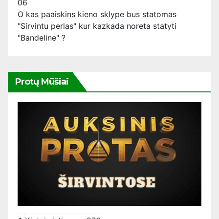
06
O kas paaiskins kieno sklype bus statomas
"Sirvintu perlas" kur kazkada noreta statyti
"Bandeline" ?
Protų Mūšiai