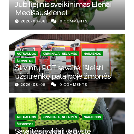
Jubiliejinis sveikinimas Elenai
Medišauskienei
2026-08-08
0 COMMENTS
AKTUALIJOS
KRIMINALAI, NELAIMĖS
NAUJIENOS
ŠIRVINTOS
Širvintų PGT savaitė: išleisti
užsitrenkę patalpoje žmonės
2026-08-05
0 COMMENTS
AKTUALIJOS
KRIMINALAI, NELAIMĖS
NAUJIENOS
ŠIRVINTOS
Savaitės įvykiai: vagystė