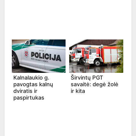
Kalnalaukio g.
Širvintų PGT
pavogtas kalnų
savaitė: degė žolė
dviratis ir
ir kita
paspirtukas