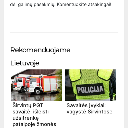
dėl galimų pasekmių. Komentuokite atsakingai!
Rekomenduojame
Lietuvoje
Širvintų PGT
Savaitės įvykiai:
savaitė: išleisti
vagystė Širvintose
užsitrenkę
patalpoje žmonės