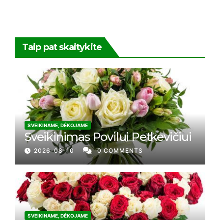
Taip pat skaitykite
SVEIKINAME, DĖKOJAME
Sveikinimas Povilui Petkevičiui
2026-08-10
0 COMMENTS
SVEIKINAME, DĖKOJAME