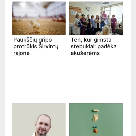
Paukščių gripo
Ten, kur gimsta
protrūkis Širvintų
stebuklai: padėka
rajone
akušerėms