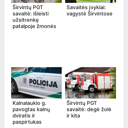
Širvintų PGT
Savaitės įvykiai:
savaitė: išleisti
vagystė Širvintose
užsitrenkę
patalpoje žmonės
Kalnalaukio g.
Širvintų PGT
pavogtas kalnų
savaitė: degė žolė
dviratis ir
ir kita
paspirtukas