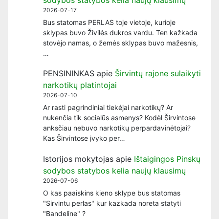
2026-07-17
Bus statomas PERLAS toje vietoje, kurioje
sklypas buvo Živilės dukros vardu. Ten kažkada
stovėjo namas, o žemės sklypas buvo mažesnis,
…
PENSININKAS
apie
Širvintų rajone sulaikyti
narkotikų platintojai
2026-07-10
Ar rasti pagrindiniai tiekėjai narkotikų? Ar
nukenčia tik socialūs asmenys? Kodėl Širvintose
anksčiau nebuvo narkotikų perpardavinėtojai?
Kas Širvintose įvyko per…
Istorijos mokytojas
apie
Ištaigingos Pinskų
sodybos statybos kelia naujų klausimų
2026-07-06
O kas paaiskins kieno sklype bus statomas
"Sirvintu perlas" kur kazkada noreta statyti
"Bandeline" ?