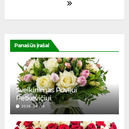
įrašų
Panašūs įrašai
Sveikinimas Povilui
Petkevičiui
2026-08-10