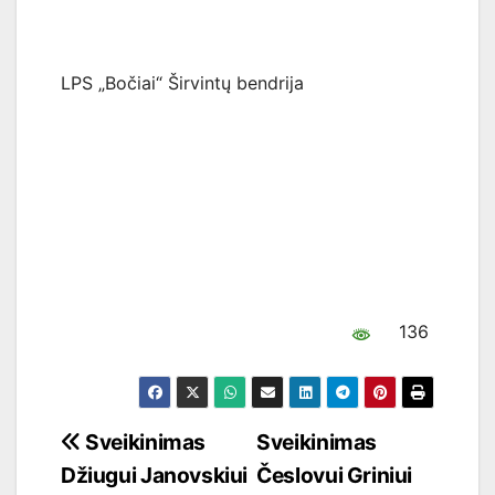
LPS „Bočiai“ Širvintų bendrija
136
Navigacija
Sveikinimas
Sveikinimas
Džiugui Janovskiui
Česlovui Griniui
tarp