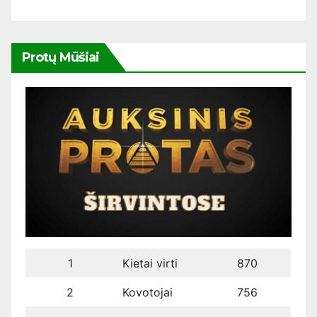
Protų Mūšiai
1
Kietai virti
870
2
Kovotojai
756