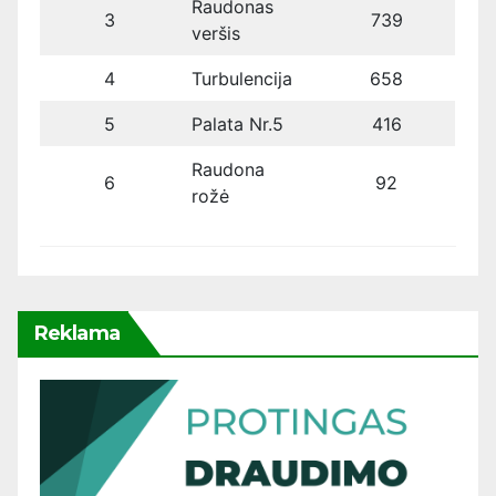
Raudonas
3
739
veršis
4
Turbulencija
658
5
Palata Nr.5
416
Raudona
6
92
rožė
Reklama