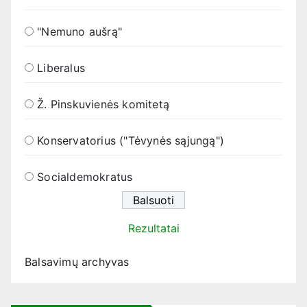
"Nemuno aušrą"
Liberalus
Ž. Pinskuvienės komitetą
Konservatorius ("Tėvynės sąjungą")
Socialdemokratus
Rezultatai
Balsavimų archyvas