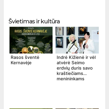
Švietimas ir kultūra
Rasos šventė
Indrė Kižienė ir vėl
Kernavėje
atvėrė Seimo
erdvių duris savo
kraštiečiams
menininkams