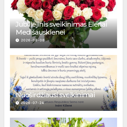
Jubiliejinis sveikinimas Elenai
Medišauskienei
2026-08-08
Nuoširdžiausi sveikinimai
2026-07-24