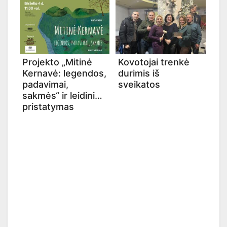
Projekto „Mitinė
Kovotojai trenkė
Kernavė: legendos,
durimis iš
padavimai,
sveikatos
sakmės“ ir leidinio
pristatymas