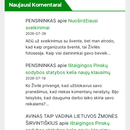
Naujausi Komentarai
PENSININKAS
apie
Nuoširdžiausi
sveikinimai
2026-07-26
Ačiū už sveikinimus su švente, bet man atrodo,
kad kaip organizuota šventė, tai Živilės
fotosesija. Kaip visi dainininkai gavo beveik…
PENSININKAS
apie
Ištaigingos Pinskų
sodybos statybos kelia naujų klausimų
2026-07-19
Ko Živilė privengė, kad užblokavus savo
pranešimus, kad niekas komentarų nerašytų. Bijo
teisybės, kad dauguma darbo laiko skiria savo
reikalams?…
AVINAS TAIP VADINA LIETUVOS ŽMONĖS
ŠIRVINTIŠKIUS
apie
Ištaigingos Pinskų
sodybos statybos kelia naujų klausimų