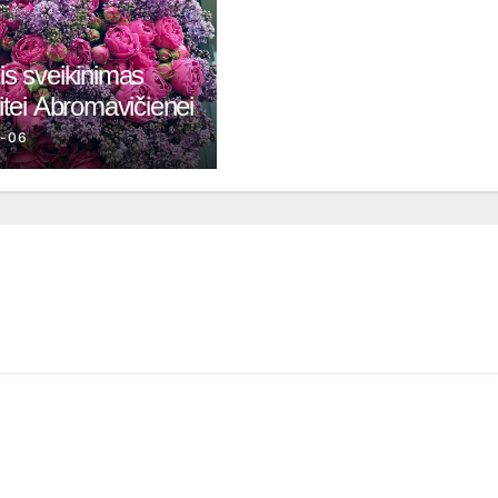
inis sveikinimas
tei Abromavičienei
7-06