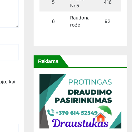
5
416
Nr.5
Raudona
6
92
rožė
Reklama
ujo, kai