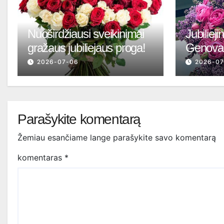
Nuoširdžiausi sveikinimai
Jubiliej
gražaus jubiliejaus proga!
Genovai
2026-07-06
2026-0
Parašykite komentarą
Žemiau esančiame lange parašykite savo komentarą
komentaras
*