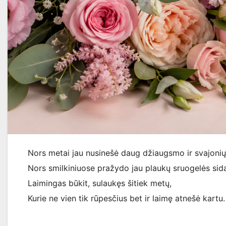
Nors metai jau nusinešė daug džiaugsmo ir svajonių
Nors smilkiniuose pražydo jau plaukų sruogelės sid
Laimingas būkit, sulaukęs šitiek metų,
Kurie ne vien tik rūpesčius bet ir laimę atnešė kartu.