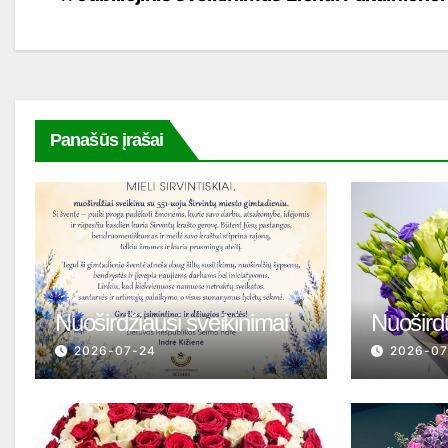
tarp
įrašų
Panašūs įrašai
Nuoširdžiausi sveikinimai
Nuošird
2026-07-24
2026-07