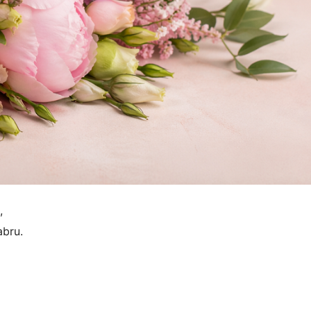
,
abru.