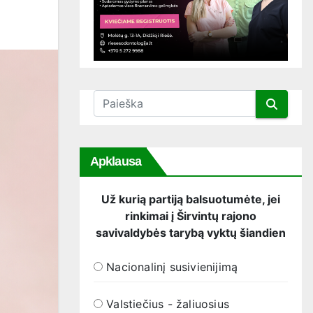
Apklausa
Už kurią partiją balsuotumėte, jei
rinkimai į Širvintų rajono
savivaldybės tarybą vyktų šiandien
Nacionalinį susivienijimą
Valstiečius - žaliuosius