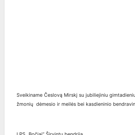
Sveikiname Česlovą Mirskį su jubiliejiniu gimtadieniu
žmonių dėmesio ir meilės bei kasdieninio bendrav
LPS „Bočiai“ Širvintų bendrija