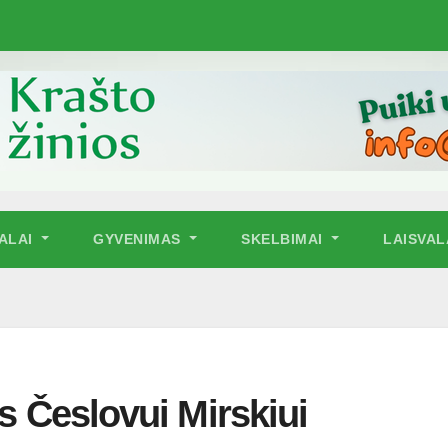
NALAI
GYVENIMAS
SKELBIMAI
LAISVAL
as Česlovui Mirskiui