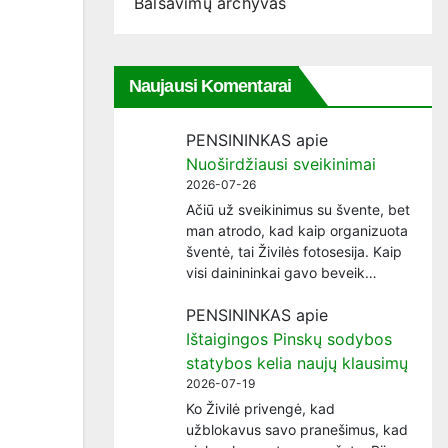
Balsavimų archyvas
Naujausi Komentarai
PENSININKAS
apie
Nuoširdžiausi sveikinimai
2026-07-26
Ačiū už sveikinimus su švente, bet
man atrodo, kad kaip organizuota
šventė, tai Živilės fotosesija. Kaip
visi dainininkai gavo beveik…
PENSININKAS
apie
Ištaigingos Pinskų sodybos
statybos kelia naujų klausimų
2026-07-19
Ko Živilė privengė, kad
užblokavus savo pranešimus, kad