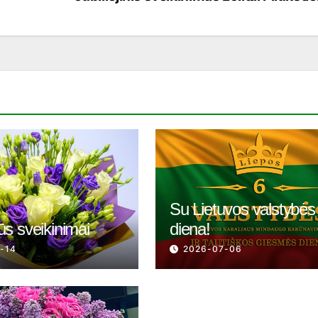
Su Lietuvos valstybės
ūs sveikinimai
diena!
-14
2026-07-06