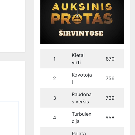
Kietai
1
870
virti
Kovotoja
2
756
i
Raudona
3
739
s veršis
Turbulen
4
658
cija
Palata