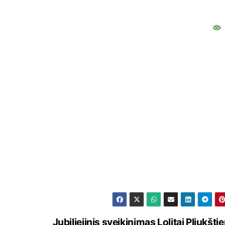
Jubiliejinis sveikinimas Lolitai Pliukštie