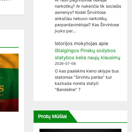
narkotikų? Ar nukenčia tik socialūs
asmenys? Kodėl Širvintose
anksčiau nebuvo narkotikų
perpardavinėtojai? Kas Širvintose
įvyko per…
Istorijos mokytojas
apie
Ištaigingos Pinskų sodybos
statybos kelia naujų klausimų
2026-07-06
O kas paaiskins kieno sklype bus
statomas "Sirvintu perlas" kur
kazkada noreta statyti
"Bandeline" ?
Protų Mūšiai