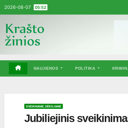
Pereiti
2026-08-07
05:52
į
turinį
NAUJIENOS
POLITIKA
KRIMI
SVEIKINAME, DĖKOJAME
Jubiliejinis sveikinim