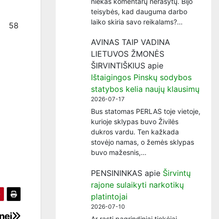
niekas komentarų nerašytų. Bijo
teisybės, kad dauguma darbo
laiko skiria savo reikalams?…
58
AVINAS TAIP VADINA
LIETUVOS ŽMONĖS
ŠIRVINTIŠKIUS
apie
Ištaigingos Pinskų sodybos
statybos kelia naujų klausimų
2026-07-17
Bus statomas PERLAS toje vietoje,
kurioje sklypas buvo Živilės
dukros vardu. Ten kažkada
stovėjo namas, o žemės sklypas
buvo mažesnis,…
PENSININKAS
apie
Širvintų
rajone sulaikyti narkotikų
platintojai
2026-07-10
nei
Ar rasti pagrindiniai tiekėjai