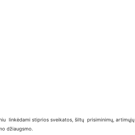
niu linkėdami stiprios sveikatos, šiltų prisiminimų, artimųjų
imo džiaugsmo.