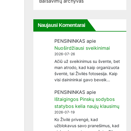
Balsavimų archyvas
Naujausi Komentarai
PENSININKAS
apie
Nuoširdžiausi sveikinimai
2026-07-26
Ačiū už sveikinimus su švente, bet
man atrodo, kad kaip organizuota
šventė, tai Živilės fotosesija. Kaip
visi dainininkai gavo beveik…
PENSININKAS
apie
Ištaigingos Pinskų sodybos
statybos kelia naujų klausimų
2026-07-19
Ko Živilė privengė, kad
užblokavus savo pranešimus, kad