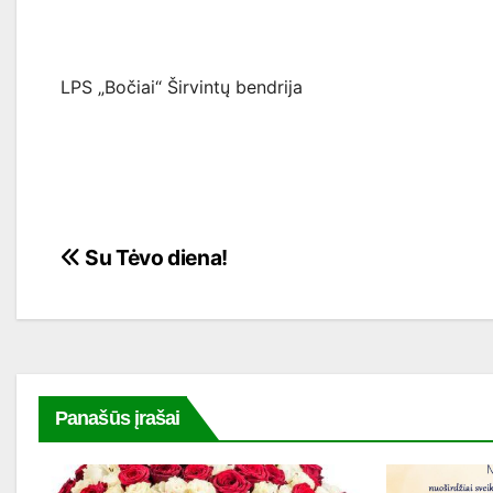
LPS „Bočiai“ Širvintų bendrija
Navigacija
Su Tėvo diena!
tarp
įrašų
Panašūs įrašai