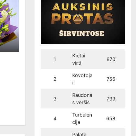
Kietai
1
870
virti
Kovotoja
2
756
i
Raudona
3
739
s veršis
Turbulen
4
658
cija
Palata