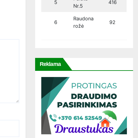
5
416
Nr.5
Raudona
6
92
rožė
Reklama