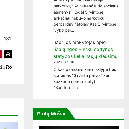
narkotikų? Ar nukenčia tik socialūs
asmenys? Kodėl Širvintose
anksčiau nebuvo narkotikų
perpardavinėtojai? Kas Širvintose
įvyko per…
131
Istorijos mokytojas
apie
Ištaigingos Pinskų sodybos
statybos kelia naujų klausimų
2026-07-06
iui
O kas paaiskins kieno sklype bus
statomas "Sirvintu perlas" kur
kazkada noreta statyti
"Bandeline" ?
Protų Mūšiai