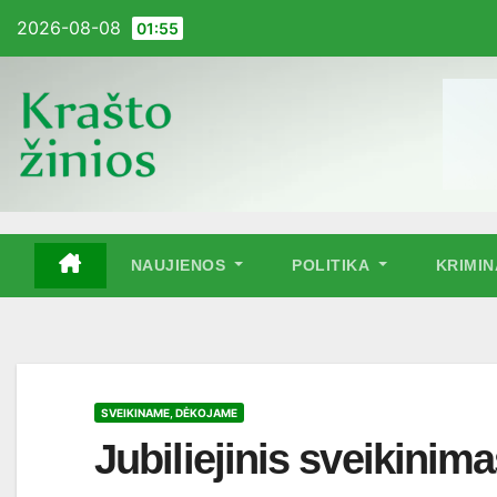
Pereiti
2026-08-08
01:55
į
turinį
NAUJIENOS
POLITIKA
KRIMI
SVEIKINAME, DĖKOJAME
Jubiliejinis sveikinim