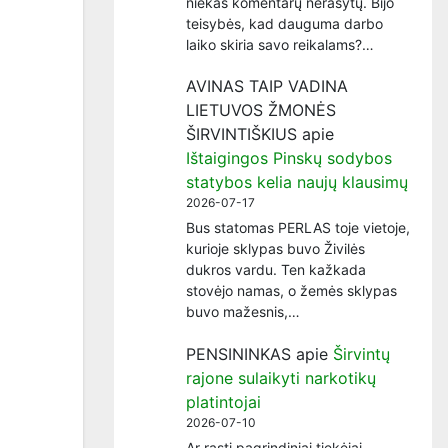
niekas komentarų nerašytų. Bijo
teisybės, kad dauguma darbo
laiko skiria savo reikalams?…
AVINAS TAIP VADINA
LIETUVOS ŽMONĖS
ŠIRVINTIŠKIUS
apie
Ištaigingos Pinskų sodybos
statybos kelia naujų klausimų
2026-07-17
Bus statomas PERLAS toje vietoje,
kurioje sklypas buvo Živilės
dukros vardu. Ten kažkada
stovėjo namas, o žemės sklypas
buvo mažesnis,…
PENSININKAS
apie
Širvintų
rajone sulaikyti narkotikų
platintojai
2026-07-10
Ar rasti pagrindiniai tiekėjai