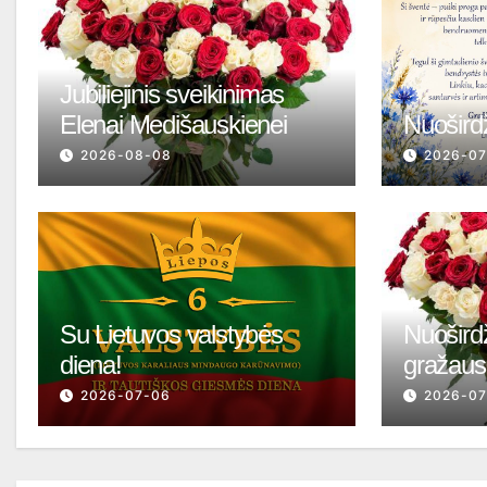
Jubiliejinis sveikinimas
Elenai Medišauskienei
Nuoširdž
2026-08-08
2026-07
Su Lietuvos valstybės
Nuoširdž
diena!
gražaus 
2026-07-06
2026-0