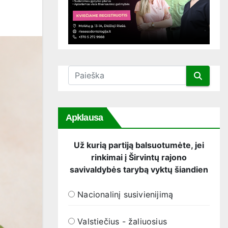
Apklausa
Už kurią partiją balsuotumėte, jei
rinkimai į Širvintų rajono
savivaldybės tarybą vyktų šiandien
Nacionalinį susivienijimą
Valstiečius - žaliuosius