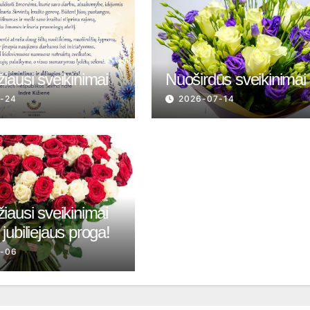
iausi sveikinimai
Nuoširdūs sveikinimai
-24
2026-07-14
iausi sveikinimai
jubiliejaus proga!
7-06