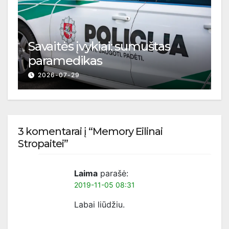
Savaitės įvykiai: sumuštas
paramedikas
2026-07-29
3 komentarai į “Memory Eilinai
Stropaitei”
Laima
parašė:
2019-11-05 08:31
Labai liūdžiu.