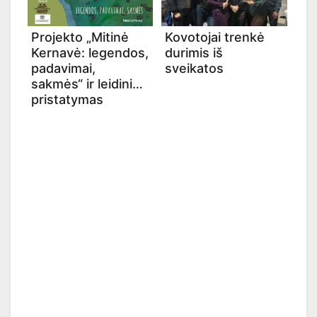
Projekto „Mitinė
Kovotojai trenkė
Kernavė: legendos,
durimis iš
padavimai,
sveikatos
sakmės“ ir leidinio
pristatymas