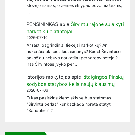
stovėjo namas, o žemės sklypas buvo mažesnis,
…
PENSININKAS
apie
Širvintų rajone sulaikyti
narkotikų platintojai
2026-07-10
Ar rasti pagrindiniai tiekėjai narkotikų? Ar
nukenčia tik socialūs asmenys? Kodėl Širvintose
anksčiau nebuvo narkotikų perpardavinėtojai?
Kas Širvintose įvyko per…
Istorijos mokytojas
apie
Ištaigingos Pinskų
sodybos statybos kelia naujų klausimų
2026-07-06
O kas paaiskins kieno sklype bus statomas
"Sirvintu perlas" kur kazkada noreta statyti
"Bandeline" ?