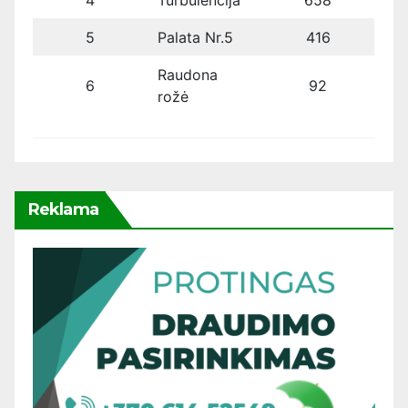
4
Turbulencija
658
5
Palata Nr.5
416
Raudona
6
92
rožė
Reklama