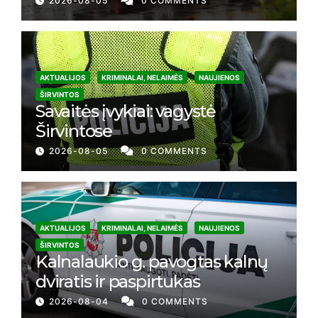
2026-08-05
0 COMMENTS
AKTUALIJOS
KRIMINALAI, NELAIMĖS
NAUJIENOS
ŠIRVINTOS
Savaitės įvykiai: vagystė
Širvintose
2026-08-05
0 COMMENTS
AKTUALIJOS
KRIMINALAI, NELAIMĖS
NAUJIENOS
ŠIRVINTOS
Kalnalaukio g. pavogtas kalnų
dviratis ir paspirtukas
2026-08-04
0 COMMENTS