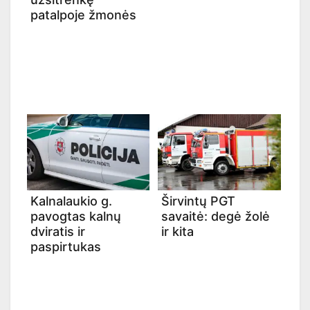
patalpoje žmonės
Kalnalaukio g.
Širvintų PGT
pavogtas kalnų
savaitė: degė žolė
dviratis ir
ir kita
paspirtukas