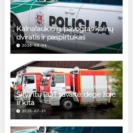
Kalnalaukio g. pavogtas kalnų
dviratis ir paspirtukas
2026-08-04
Širvintų PGT savaitė: degė žolė
ir kita
2026-07-31