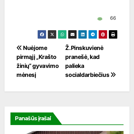
66
Navigacija
Nuėjome
Ž.Pinskuvienė
pirmąjį „Krašto
pranešė, kad
tarp
žinių“ gyvavimo
palieka
įrašų
mėnesį
socialdarbiečius
Panašūs įrašai