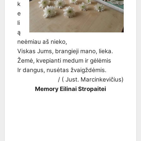
k
e
li
ą
neėmiau aš nieko,
Viskas Jums, brangieji mano, lieka.
Žemė, kvepianti medum ir gėlėmis
Ir dangus, nusėtas žvaigždėmis.
/ ( Just. Marcinkevičius)
Memory Eilinai Stropaitei