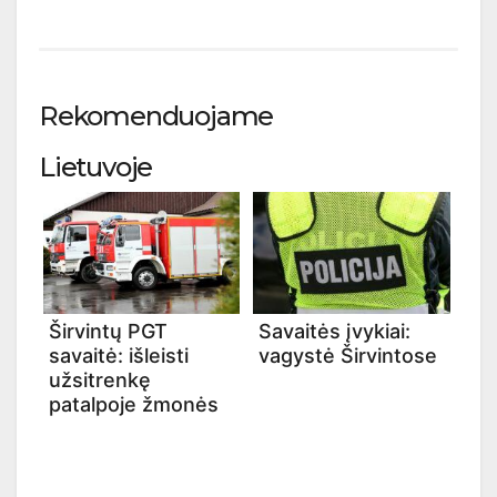
Rekomenduojame
Lietuvoje
Širvintų PGT
Savaitės įvykiai:
savaitė: išleisti
vagystė Širvintose
užsitrenkę
patalpoje žmonės