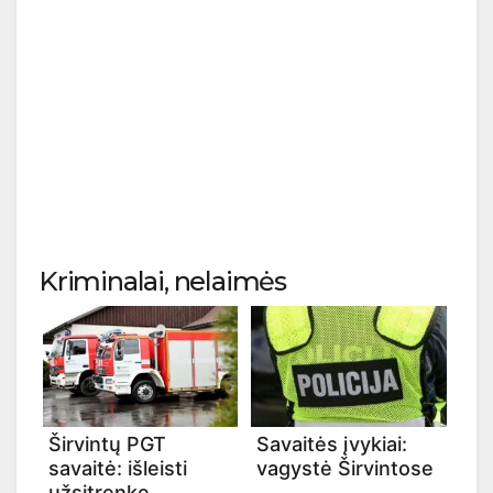
Kriminalai, nelaimės
Širvintų PGT
Savaitės įvykiai:
savaitė: išleisti
vagystė Širvintose
užsitrenkę