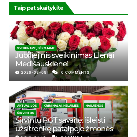
Taip pat skaitykite
SVEIKINAME, DĖKOJAME
Jubiliejinis sveikinimas Elenai
Medišauskienei
2026-08-08
0 COMMENTS
AKTUALIJOS
KRIMINALAI, NELAIMĖS
NAUJIENOS
ŠIRVINTOS
Širvintų PGT savaitė: išleisti
užsitrenkę patalpoje žmonės