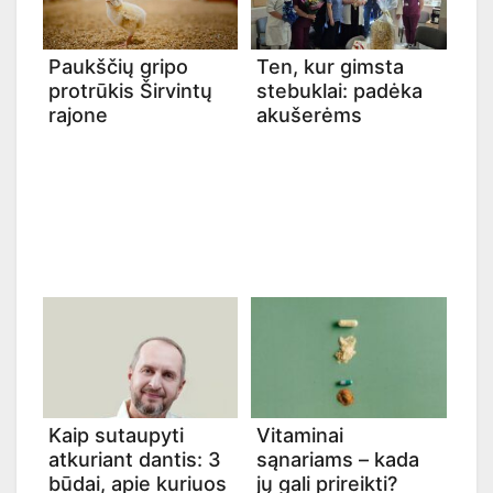
Paukščių gripo
Ten, kur gimsta
protrūkis Širvintų
stebuklai: padėka
rajone
akušerėms
Kaip sutaupyti
Vitaminai
atkuriant dantis: 3
sąnariams – kada
būdai, apie kuriuos
jų gali prireikti?