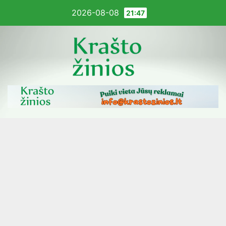
Pereiti
2026-08-08
21:47
į
turinį