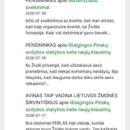
PENSININKAS
apie
Nuoširdžiausi
sveikinimai
2026-07-26
Ačiū už sveikinimus su švente, bet man atrodo,
kad kaip organizuota šventė, tai Živilės
fotosesija. Kaip visi dainininkai gavo beveik…
PENSININKAS
apie
Ištaigingos Pinskų
sodybos statybos kelia naujų klausimų
2026-07-19
Ko Živilė privengė, kad užblokavus savo
pranešimus, kad niekas komentarų nerašytų. Bijo
teisybės, kad dauguma darbo laiko skiria savo
reikalams?…
AVINAS TAIP VADINA LIETUVOS ŽMONĖS
ŠIRVINTIŠKIUS
apie
Ištaigingos Pinskų
sodybos statybos kelia naujų klausimų
2026-07-17
Bus statomas PERLAS toje vietoje, kurioje
sklypas buvo Živilės dukros vardu. Ten kažkada