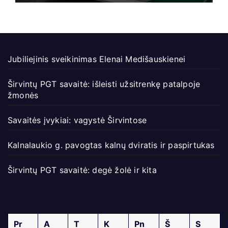
Jubiliejinis sveikinimas Elenai Medišauskienei
Širvintų PGT savaitė: išleisti užsitrenkę patalpoje
žmonės
Savaitės įvykiai: vagystė Širvintose
Kalnalaukio g. pavogtas kalnų dviratis ir paspirtukas
Širvintų PGT savaitė: degė žolė ir kita
Pr
A
T
K
Pn
Š
S