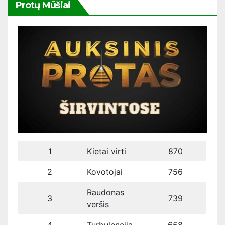
Protų Mūšiai
1
Kietai virti
870
2
Kovotojai
756
Raudonas
3
739
veršis