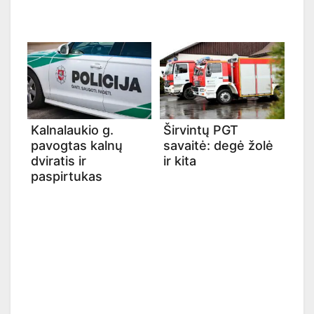
Kalnalaukio g.
Širvintų PGT
pavogtas kalnų
savaitė: degė žolė
dviratis ir
ir kita
paspirtukas