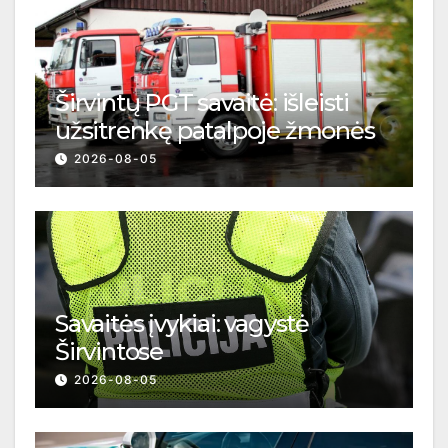
Širvintų PGT savaitė: išleisti
užsitrenkę patalpoje žmonės
2026-08-05
Savaitės įvykiai: vagystė
Širvintose
2026-08-05