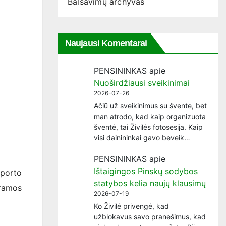
Balsavimų archyvas
Naujausi Komentarai
PENSININKAS
apie
Nuoširdžiausi sveikinimai
2026-07-26
Ačiū už sveikinimus su švente, bet
man atrodo, kad kaip organizuota
šventė, tai Živilės fotosesija. Kaip
visi dainininkai gavo beveik…
PENSININKAS
apie
Ištaigingos Pinskų sodybos
sporto
statybos kelia naujų klausimų
ramos
2026-07-19
Ko Živilė privengė, kad
užblokavus savo pranešimus, kad