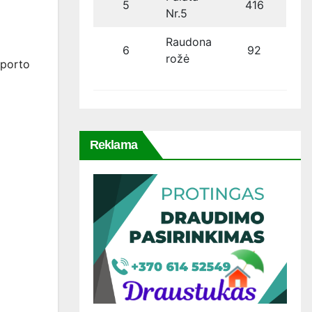
5
416
Nr.5
Raudona
6
92
rožė
Sporto
Reklama