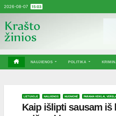
Pereiti
2026-08-07
15:03
į
turinį
NAUJIENOS
POLITIKA
KRIMI
LIETUVOJE
NAUJIENOS
NUOMONĖ
PARAMA VEIKLAI, VERSL
Kaip išlipti sausam iš