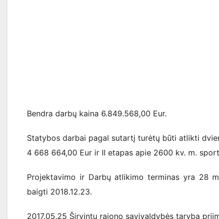
Bendra darbų kaina 6.849.568,00 Eur.
Statybos darbai pagal sutartį turėtų būti atlikti dvi
4 668 664,00 Eur ir II etapas apie 2600 kv. m. sport
Projektavimo ir Darbų atlikimo terminas yra 28 mė
baigti 2018.12.23.
2017.05.25 Širvintų rajono savivaldybės taryba p