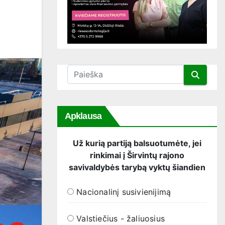
Apklausa
Už kurią partiją balsuotumėte, jei
rinkimai į Širvintų rajono
savivaldybės tarybą vyktų šiandien
Nacionalinį susivienijimą
Valstiečius - žaliuosius