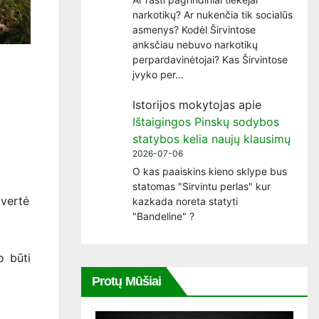
narkotikų? Ar nukenčia tik socialūs
asmenys? Kodėl Širvintose
anksčiau nebuvo narkotikų
perpardavinėtojai? Kas Širvintose
įvyko per…
Istorijos mokytojas
apie
Ištaigingos Pinskų sodybos
statybos kelia naujų klausimų
2026-07-06
O kas paaiskins kieno sklype bus
statomas "Sirvintu perlas" kur
 vertė
kazkada noreta statyti
"Bandeline" ?
o būti
Protų Mūšiai