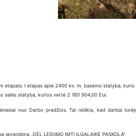
em etapais: I etapas apie 2400 kv. m. baseino statyba, kurio
o salės statyba, kurios vertė 2 180 904,00 Eur.
nesiai nuo Darbo pradžios. Tai reiškia, kad darbai turėj
riima sprendimą „DĖL LEIDIMO IMTI ILGALAIKĘ PASKOLĄ”