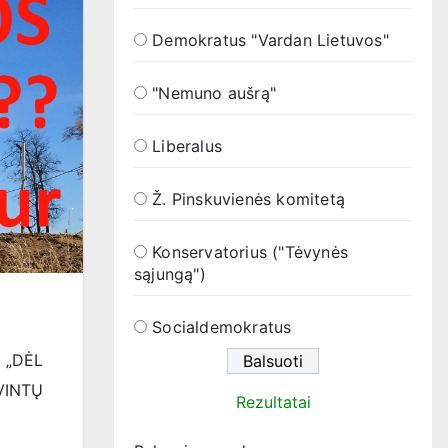
Demokratus "Vardan Lietuvos"
"Nemuno aušrą"
Liberalus
Ž. Pinskuvienės komitetą
Konservatorius ("Tėvynės
sąjungą")
Socialdemokratus
ą „DĖL
VINTŲ
Rezultatai