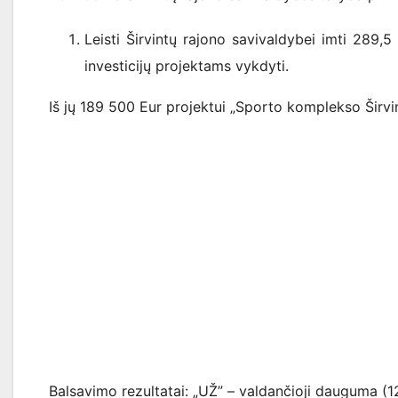
Leisti Širvintų rajono savivaldybei imti 289,
investicijų projektams vykdyti.
Iš jų 189 500 Eur projektui „Sporto komplekso Širvi
Balsavimo rezultatai: „UŽ” – valdančioji dauguma (12) 