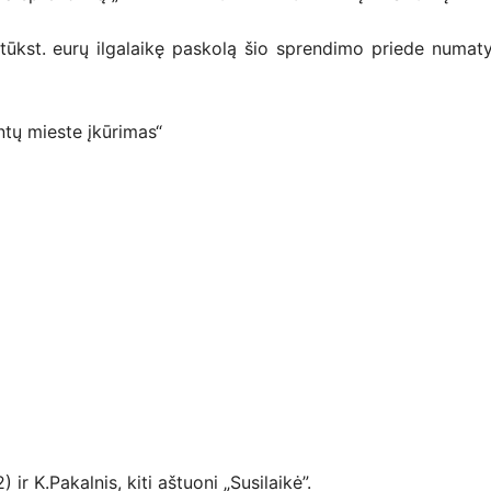
5 tūkst. eurų ilgalaikę paskolą šio sprendimo priede numat
ntų mieste įkūrimas“
ir K.Pakalnis, kiti aštuoni „Susilaikė”.