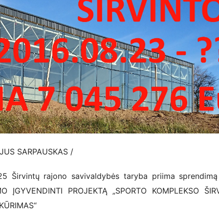
NIJUS SARPAUSKAS /
25 Širvintų rajono savivaldybės taryba priima sprendim
MO ĮGYVENDINTI PROJEKTĄ „SPORTO KOMPLEKSO ŠIR
ĮKŪRIMAS“