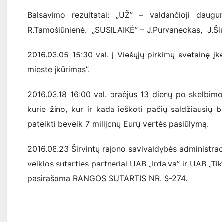
Balsavimo rezultatai: „UŽ” – valdančioji daugu
R.Tamošiūnienė. „SUSILAIKĖ” – J.Purvaneckas, J.Šiuk
2016.03.05 15:30 val. į Viešųjų pirkimų svetainę 
mieste įkūrimas”.
2016.03.18 16:00 val. praėjus 13 dienų po skelbimo
kurie žino, kur ir kada ieškoti pačių saldžiausių br
pateikti beveik 7 milijonų Eurų vertės pasiūlymą.
2016.08.23 Širvintų rajono savivaldybės administraci
veiklos sutarties partneriai UAB „Irdaiva” ir UAB „Tik
pasirašoma RANGOS SUTARTIS NR. S-274.