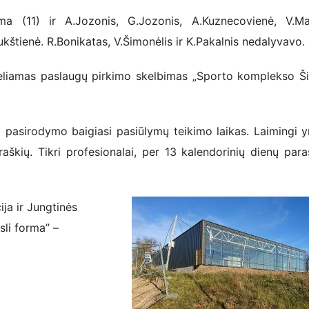
ma (11) ir A.Jozonis, G.Jozonis, A.Kuznecovienė, V.Ma
štienė. R.Bonikatas, V.Šimonėlis ir K.Pakalnis nedalyvavo.
įkeliamas paslaugų pirkimo skelbimas „Sporto komplekso Ši
 pasirodymo baigiasi pasiūlymų teikimo laikas. Laimingi yr
aškių. Tikri profesionalai, per 13 kalendorinių dienų paraš
ja ir Jungtinės
sli forma” –