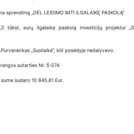
riima sprendimą „DĖL LEIDIMO IMTI ILGALAIKĘ PASKOLĄ”
,3 tūkst. eurų ilgalaikę paskolą investicijų projektui „
.Purvaneckas „Susilaikė”, kiti posėdyje nedalyvavo.
rangos sutarties Nr. S-274
ra suma sudaro 10 845.81 Eur.