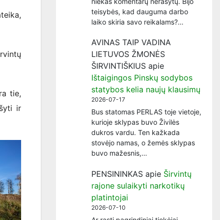
niekas komentarų nerašytų. Bijo
teisybės, kad dauguma darbo
teika,
laiko skiria savo reikalams?…
AVINAS TAIP VADINA
rvintų
LIETUVOS ŽMONĖS
ŠIRVINTIŠKIUS
apie
Ištaigingos Pinskų sodybos
statybos kelia naujų klausimų
a tie,
2026-07-17
yti ir
Bus statomas PERLAS toje vietoje,
kurioje sklypas buvo Živilės
dukros vardu. Ten kažkada
stovėjo namas, o žemės sklypas
buvo mažesnis,…
PENSININKAS
apie
Širvintų
rajone sulaikyti narkotikų
platintojai
2026-07-10
Ar rasti pagrindiniai tiekėjai