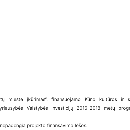
ntų mieste įkūrimas“, finansuojamo Kūno kultūros ir 
yriausybės Valstybės investicijų 2016–2018 metų prog
ų nepadengia projekto finansavimo lėšos.