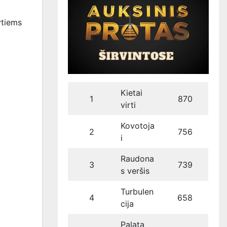
ytiems
Kietai
1
870
virti
Kovotoja
2
756
i
Raudona
3
739
s veršis
Turbulen
4
658
cija
Palata