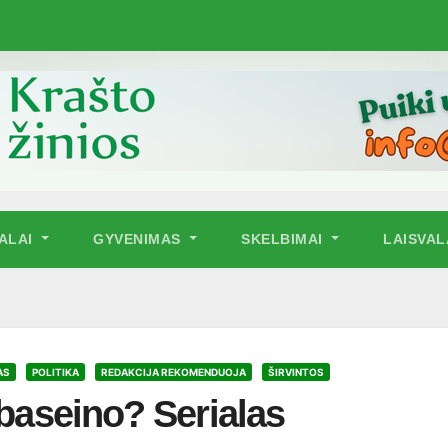
NALAI
GYVENIMAS
SKELBIMAI
LAISVAL
AS
POLITIKA
REDAKCIJA REKOMENDUOJA
ŠIRVINTOS
 baseino? Serialas