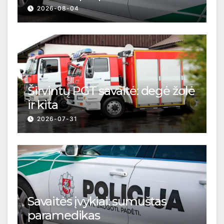
2026-08-04
Širvintų PGT savaitė: degė žolė
ir kita
2026-07-31
Savaitės įvykiai: sumuštas
paramedikas