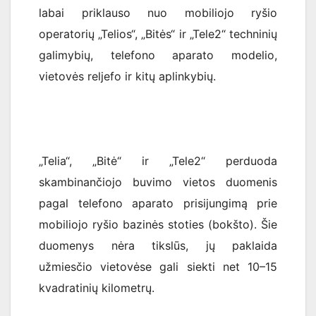
labai priklauso nuo mobiliojo ryšio
operatorių „Telios“, „Bitės“ ir „Tele2“ techninių
galimybių, telefono aparato modelio,
vietovės reljefo ir kitų aplinkybių.
„Telia“, „Bitė“ ir „Tele2“ perduoda
skambinančiojo buvimo vietos duomenis
pagal telefono aparato prisijungimą prie
mobiliojo ryšio bazinės stoties (bokšto). Šie
duomenys nėra tikslūs, jų paklaida
užmiesčio vietovėse gali siekti net 10–15
kvadratinių kilometrų.