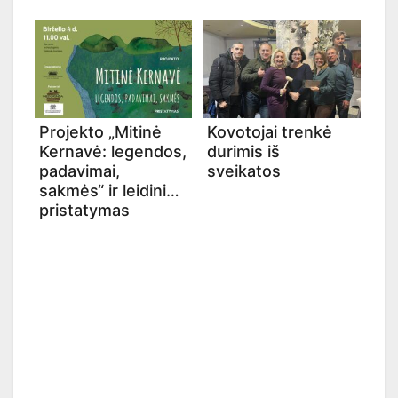
Projekto „Mitinė
Kovotojai trenkė
Kernavė: legendos,
durimis iš
padavimai,
sveikatos
sakmės“ ir leidinio
pristatymas