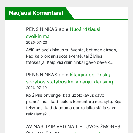
Naujausi Komentarai
PENSININKAS
apie
Nuoširdžiausi
sveikinimai
2026-07-26
Ačiū už sveikinimus su švente, bet man atrodo,
kad kaip organizuota šventė, tai Živilės
fotosesija. Kaip visi dainininkai gavo beveik…
PENSININKAS
apie
Ištaigingos Pinskų
sodybos statybos kelia naujų klausimų
2026-07-19
Ko Živilė privengė, kad užblokavus savo
pranešimus, kad niekas komentarų nerašytų. Bijo
teisybės, kad dauguma darbo laiko skiria savo
reikalams?…
AVINAS TAIP VADINA LIETUVOS ŽMONĖS