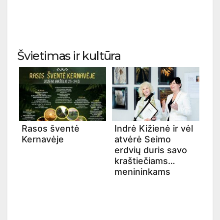
Švietimas ir kultūra
Rasos šventė
Indrė Kižienė ir vėl
Kernavėje
atvėrė Seimo
erdvių duris savo
kraštiečiams
menininkams