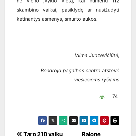
ne vieno įvykio vietą, kai numeriu 112
skambino vaikai, pasiklydę ar nusižudyti
ketinantys asmenys, smurto aukos.
Vilma Juozevičiūtė,
Bendrojo pagalbos centro atstovė
viešiesiems ryšiams
74
Navigacija
Tarp 210 vaikų
Rajone