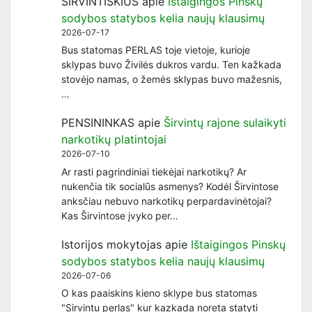
ŠIRVINTIŠKIUS
apie
Ištaigingos Pinskų
sodybos statybos kelia naujų klausimų
2026-07-17
Bus statomas PERLAS toje vietoje, kurioje
sklypas buvo Živilės dukros vardu. Ten kažkada
stovėjo namas, o žemės sklypas buvo mažesnis,
…
PENSININKAS
apie
Širvintų rajone sulaikyti
narkotikų platintojai
2026-07-10
Ar rasti pagrindiniai tiekėjai narkotikų? Ar
nukenčia tik socialūs asmenys? Kodėl Širvintose
anksčiau nebuvo narkotikų perpardavinėtojai?
Kas Širvintose įvyko per…
Istorijos mokytojas
apie
Ištaigingos Pinskų
sodybos statybos kelia naujų klausimų
2026-07-06
O kas paaiskins kieno sklype bus statomas
"Sirvintu perlas" kur kazkada noreta statyti