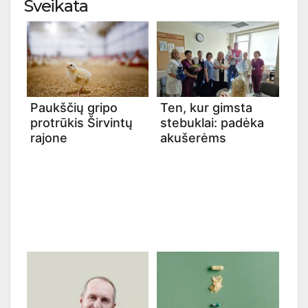
Sveikata
Paukščių gripo
Ten, kur gimsta
protrūkis Širvintų
stebuklai: padėka
rajone
akušerėms