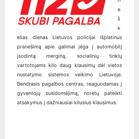
ri
e
š
k
elias dienas Lietuvos policijai išplatinus
pranešimą apie galimai jėga į automobilį
įsodintą merginą, socialinių tinklų
vartotojams kilo daug klausimų dėl vietos
nustatymo sistemos veikimo Lietuvoje.
Bendrasis pagalbos centras, reaguodamas į
gyventojų susidomėjimą, norėtų pateikti
atsakymus į dažniausiai kilusius klausimus.