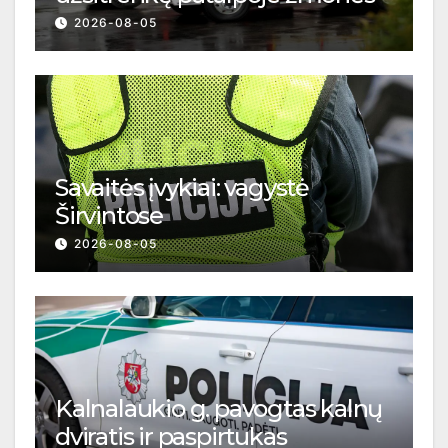
2026-08-05
Savaitės įvykiai: vagystė
Širvintose
2026-08-05
Kalnalaukio g. pavogtas kalnų
dviratis ir paspirtukas