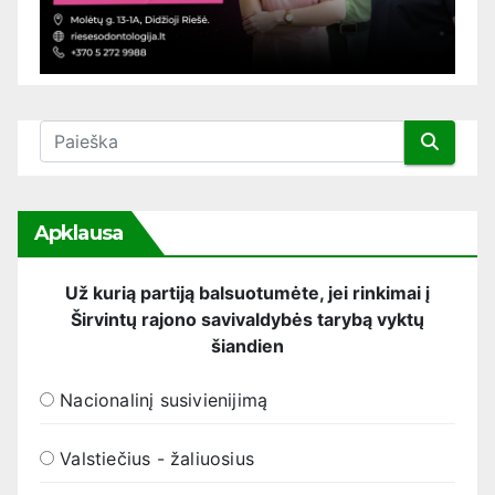
Apklausa
Už kurią partiją balsuotumėte, jei rinkimai į
Širvintų rajono savivaldybės tarybą vyktų
šiandien
Nacionalinį susivienijimą
Valstiečius - žaliuosius