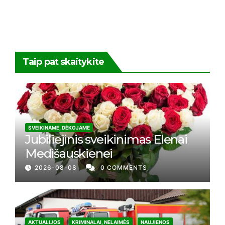
Taip pat skaitykite
SVEIKINAME, DĖKOJAME
Jubiliejinis sveikinimas Elenai
Medišauskienei
2026-08-08
0 COMMENTS
AKTUALIJOS
KRIMINALAI, NELAIMĖS
NAUJIENOS