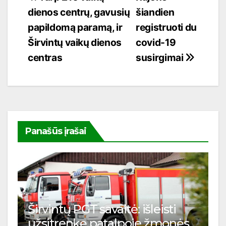
dienos centrų, gavusių
šiandien
tarp
papildomą paramą, ir
registruoti du
įrašų
Širvintų vaikų dienos
covid-19
centras
susirgimai
Panašūs įrašai
Širvintų PGT savaitė: išleisti
užsitrenkę patalpoje žmonės