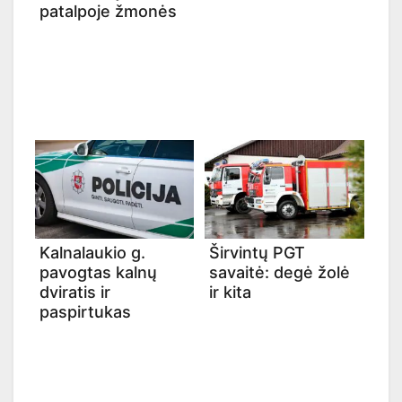
patalpoje žmonės
Kalnalaukio g.
Širvintų PGT
pavogtas kalnų
savaitė: degė žolė
dviratis ir
ir kita
paspirtukas