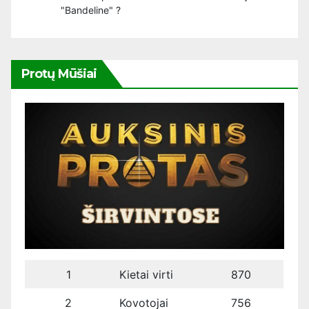
"Bandeline" ?
Protų Mūšiai
1
Kietai virti
870
2
Kovotojai
756