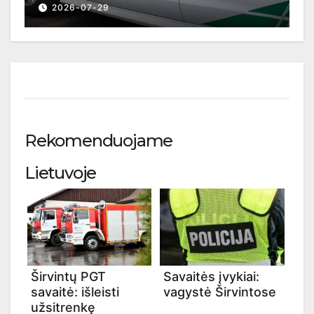
2026-07-29
Rekomenduojame
Lietuvoje
Širvintų PGT
Savaitės įvykiai:
savaitė: išleisti
vagystė Širvintose
užsitrenkę