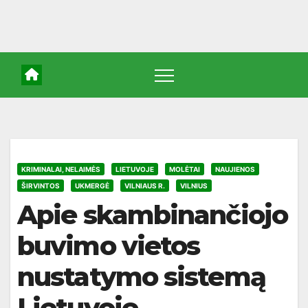
KRIMINALAI, NELAIMĖS
LIETUVOJE
MOLĖTAI
NAUJIENOS
ŠIRVINTOS
UKMERGĖ
VILNIAUS R.
VILNIUS
Apie skambinančiojo
buvimo vietos
nustatymo sistemą
Lietuvoje