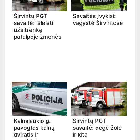
Širvintų PGT
Savaitės įvykiai:
savaitė: išleisti
vagystė Širvintose
užsitrenkę
patalpoje žmonės
Kalnalaukio g.
Širvintų PGT
pavogtas kalnų
savaitė: degė žolė
dviratis ir
ir kita