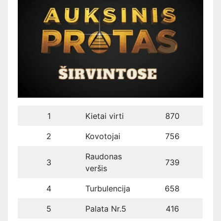
1
Kietai virti
870
2
Kovotojai
756
Raudonas
3
739
veršis
4
Turbulencija
658
5
Palata Nr.5
416