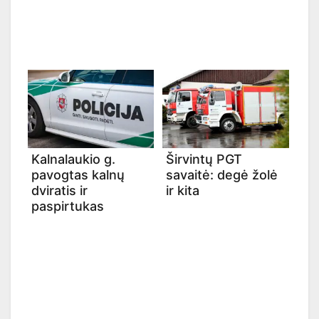
Kalnalaukio g.
Širvintų PGT
pavogtas kalnų
savaitė: degė žolė
dviratis ir
ir kita
paspirtukas