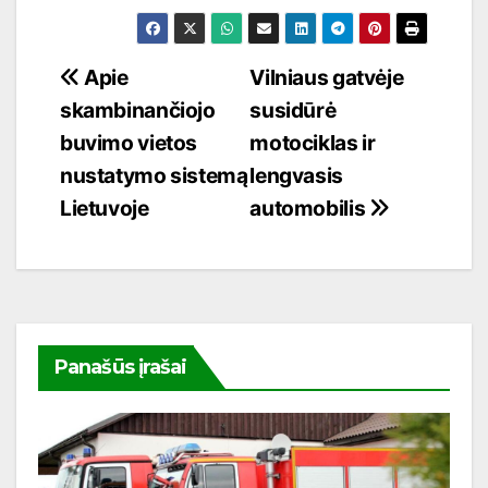
Navigacija
Apie
Vilniaus gatvėje
skambinančiojo
susidūrė
tarp
buvimo vietos
motociklas ir
įrašų
nustatymo sistemą
lengvasis
Lietuvoje
automobilis
Panašūs įrašai