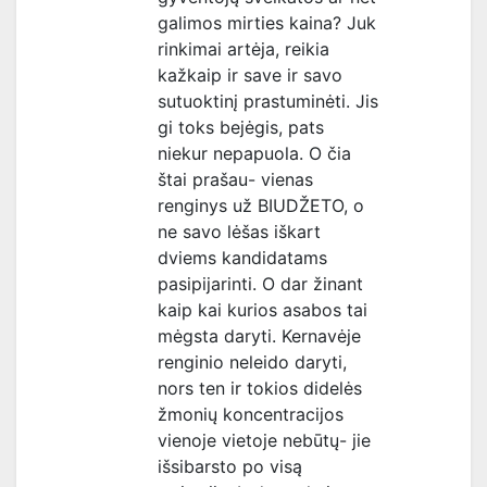
galimos mirties kaina? Juk
rinkimai artėja, reikia
kažkaip ir save ir savo
sutuoktinį prastuminėti. Jis
gi toks bejėgis, pats
niekur nepapuola. O čia
štai prašau- vienas
renginys už BIUDŽETO, o
ne savo lėšas iškart
dviems kandidatams
pasipijarinti. O dar žinant
kaip kai kurios asabos tai
mėgsta daryti. Kernavėje
renginio neleido daryti,
nors ten ir tokios didelės
žmonių koncentracijos
vienoje vietoje nebūtų- jie
išsibarsto po visą