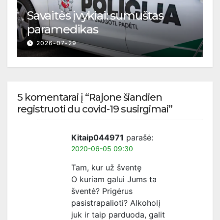
Savaitės įvykiai: sumuštas
paramedikas
2026-07-29
5 komentarai į “Rajone šiandien
registruoti du covid-19 susirgimai”
Kitaip044971
parašė:
2020-06-05 09:30
Tam, kur už šventę
O kuriam galui Jums ta
šventė? Prigėrus
pasistrapalioti? Alkoholį
juk ir taip parduoda, galit