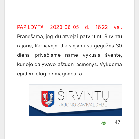
PAPILDYTA 2020-06-05 d. 16.22 val.
Pranešama, jog du atvejai patvirtinti Širvintų
rajone, Kernavėje. Jie siejami su gegužės 30
dieną privačiame name vykusia švente,
kurioje dalyvavo aštuoni asmenys. Vykdoma
epidemiologinė diagnostika.
47