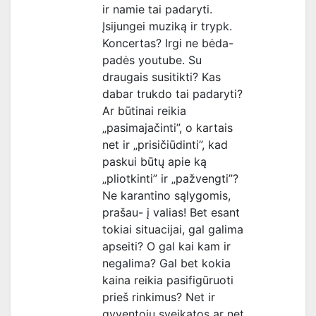
ir namie tai padaryti.
Įsijungei muziką ir trypk.
Koncertas? Irgi ne bėda-
padės youtube. Su
draugais susitikti? Kas
dabar trukdo tai padaryti?
Ar būtinai reikia
„pasimajačinti”, o kartais
net ir „prisičiūdinti”, kad
paskui būtų apie ką
„pliotkinti” ir „pažvengti”?
Ne karantino sąlygomis,
prašau- į valias! Bet esant
tokiai situacijai, gal galima
apseiti? O gal kai kam ir
negalima? Gal bet kokia
kaina reikia pasifigūruoti
prieš rinkimus? Net ir
gyventojų sveikatos ar net