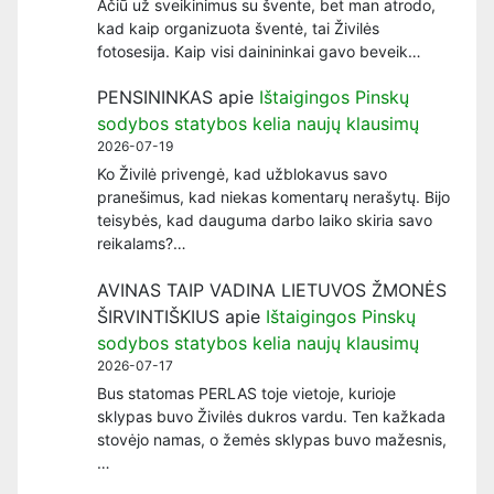
Ačiū už sveikinimus su švente, bet man atrodo,
kad kaip organizuota šventė, tai Živilės
fotosesija. Kaip visi dainininkai gavo beveik…
PENSININKAS
apie
Ištaigingos Pinskų
sodybos statybos kelia naujų klausimų
2026-07-19
Ko Živilė privengė, kad užblokavus savo
pranešimus, kad niekas komentarų nerašytų. Bijo
teisybės, kad dauguma darbo laiko skiria savo
reikalams?…
AVINAS TAIP VADINA LIETUVOS ŽMONĖS
ŠIRVINTIŠKIUS
apie
Ištaigingos Pinskų
sodybos statybos kelia naujų klausimų
2026-07-17
Bus statomas PERLAS toje vietoje, kurioje
sklypas buvo Živilės dukros vardu. Ten kažkada
stovėjo namas, o žemės sklypas buvo mažesnis,
…