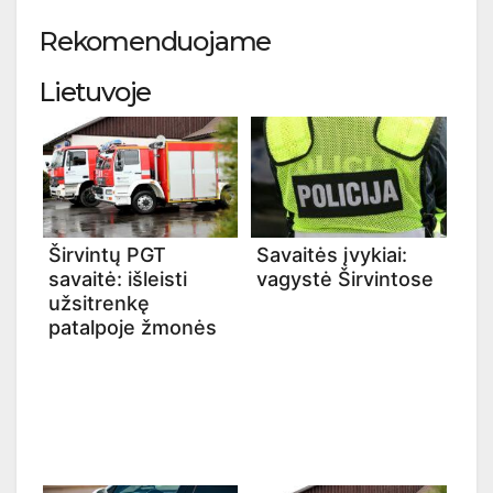
Rekomenduojame
Lietuvoje
Širvintų PGT
Savaitės įvykiai:
savaitė: išleisti
vagystė Širvintose
užsitrenkę
patalpoje žmonės