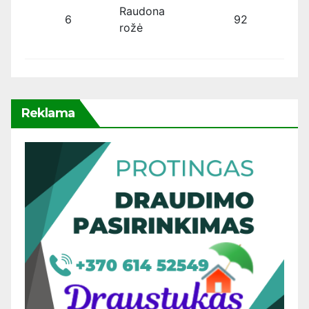
Raudona
6
92
rožė
Reklama