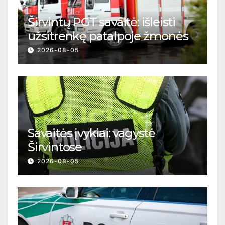
Širvintų PGT savaitė: išleisti
užsitrenkę patalpoje žmonės
2026-08-05
Savaitės įvykiai: vagystė
Širvintose
2026-08-05