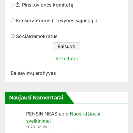
Ž. Pinskuvienės komitetą
Konservatorius ("Tėvynės sąjungą")
Socialdemokratus
Rezultatai
Balsavimų archyvas
Naujausi Komentarai
PENSININKAS
apie
Nuoširdžiausi
sveikinimai
2026-07-26