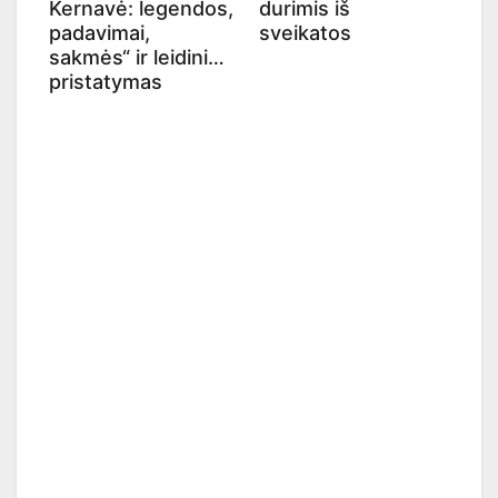
Kernavė: legendos,
durimis iš
padavimai,
sveikatos
sakmės“ ir leidinio
pristatymas