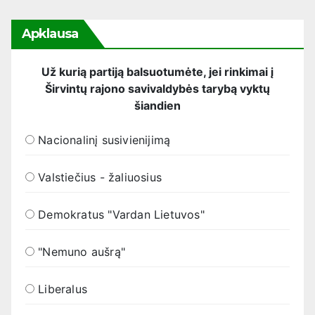
Apklausa
Už kurią partiją balsuotumėte, jei rinkimai į
Širvintų rajono savivaldybės tarybą vyktų
šiandien
Nacionalinį susivienijimą
Valstiečius - žaliuosius
Demokratus "Vardan Lietuvos"
"Nemuno aušrą"
Liberalus