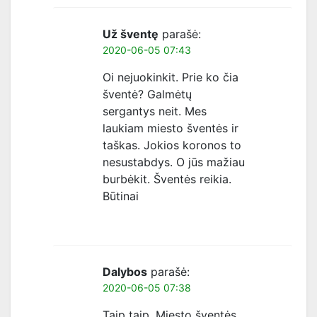
Už šventę
parašė:
2020-06-05 07:43
Oi nejuokinkit. Prie ko čia
šventė? Galmėtų
sergantys neit. Mes
laukiam miesto šventės ir
taškas. Jokios koronos to
nesustabdys. O jūs mažiau
burbėkit. Šventės reikia.
Būtinai
Dalybos
parašė:
2020-06-05 07:38
Taip taip. Miesto šventės