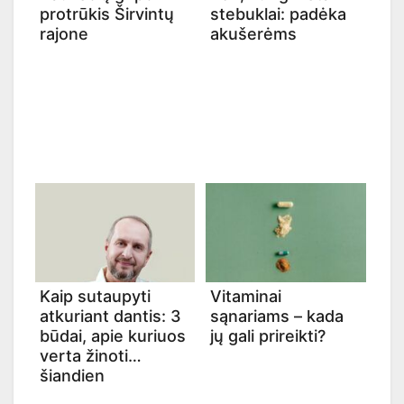
protrūkis Širvintų
stebuklai: padėka
rajone
akušerėms
Kaip sutaupyti
Vitaminai
atkuriant dantis: 3
sąnariams – kada
būdai, apie kuriuos
jų gali prireikti?
verta žinoti
šiandien