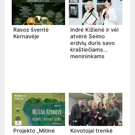
Rasos šventė
Indrė Kižienė ir vėl
Kernavėje
atvėrė Seimo
erdvių duris savo
kraštiečiams
menininkams
Projekto „Mitinė
Kovotojai trenkė