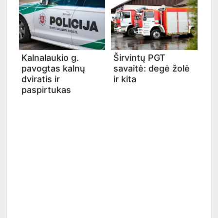
Kalnalaukio g.
Širvintų PGT
pavogtas kalnų
savaitė: degė žolė
dviratis ir
ir kita
paspirtukas