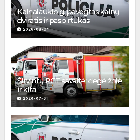
Kalnalaukio g. pavogtas kalnų
dviratis ir paspirtukas
2026-08-04
Širvintų PGT savaitė: degė žolė
ir kita
2026-07-31