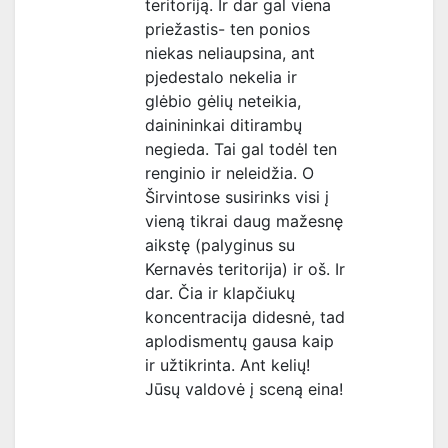
teritoriją. Ir dar gal viena
priežastis- ten ponios
niekas neliaupsina, ant
pjedestalo nekelia ir
glėbio gėlių neteikia,
dainininkai ditirambų
negieda. Tai gal todėl ten
renginio ir neleidžia. O
Širvintose susirinks visi į
vieną tikrai daug mažesnę
aikstę (palyginus su
Kernavės teritorija) ir oš. Ir
dar. Čia ir klapčiukų
koncentracija didesnė, tad
aplodismentų gausa kaip
ir užtikrinta. Ant kelių!
Jūsų valdovė į sceną eina!