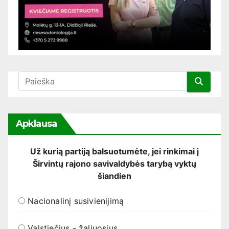
Apklausa
Už kurią partiją balsuotumėte, jei rinkimai į
Širvintų rajono savivaldybės tarybą vyktų
šiandien
Nacionalinį susivienijimą
Valstiečius - žaliuosius