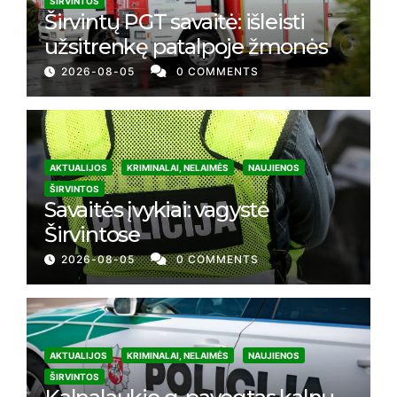
ŠIRVINTOS
Širvintų PGT savaitė: išleisti
užsitrenkę patalpoje žmonės
2026-08-05
0 COMMENTS
AKTUALIJOS
KRIMINALAI, NELAIMĖS
NAUJIENOS
ŠIRVINTOS
Savaitės įvykiai: vagystė
Širvintose
2026-08-05
0 COMMENTS
AKTUALIJOS
KRIMINALAI, NELAIMĖS
NAUJIENOS
ŠIRVINTOS