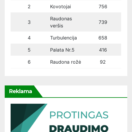
2
Kovotojai
756
Raudonas
3
739
veršis
4
Turbulencija
658
5
Palata Nr.5
416
6
Raudona rožė
92
Reklama