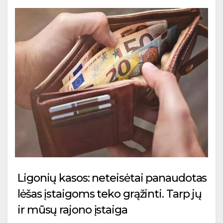
Ligonių kasos: neteisėtai panaudotas
lėšas įstaigoms teko grąžinti. Tarp jų
ir mūsų rajono įstaiga