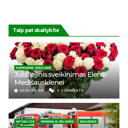
Taip pat skaitykite
SVEIKINAME, DĖKOJAME
Jubiliejinis sveikinimas Elenai
Medišauskienei
2026-08-08
0 COMMENTS
AKTUALIJOS
KRIMINALAI, NELAIMĖS
NAUJIENOS