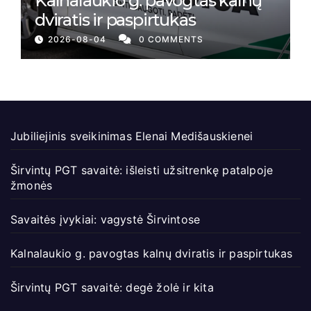
Kalnalaukio g. pavogtas kalnų
dviratis ir paspirtukas
2026-08-04
0 COMMENTS
Jubiliejinis sveikinimas Elenai Medišauskienei
Širvintų PGT savaitė: išleisti užsitrenkę patalpoje
žmonės
Savaitės įvykiai: vagystė Širvintose
Kalnalaukio g. pavogtas kalnų dviratis ir paspirtukas
Širvintų PGT savaitė: degė žolė ir kita