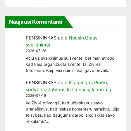
Naujausi Komentarai
PENSININKAS
apie
Nuoširdžiausi
sveikinimai
2026-07-26
Ačiū už sveikinimus su švente, bet man atrodo,
kad kaip organizuota šventė, tai Živilės
fotosesija. Kaip visi dainininkai gavo beveik…
PENSININKAS
apie
Ištaigingos Pinskų
sodybos statybos kelia naujų klausimų
2026-07-19
Ko Živilė privengė, kad užblokavus savo
pranešimus, kad niekas komentarų nerašytų. Bijo
teisybės, kad dauguma darbo laiko skiria savo
reikalams?…