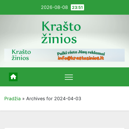
Pereiti
2026-08-08
23:51
į
turinį
Pradžia
»
Archives for 2024-04-03