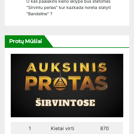
O kas paaiskins kieno sklype bus statomas
"Sirvintu perlas" kur kazkada noreta statyti
"Bandeline" ?
Protų Mūšiai
1
Kietai virti
870