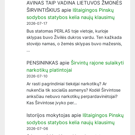
AVINAS TAIP VADINA LIETUVOS ŽMONĖS
ŠIRVINTIŠKIUS
apie
Ištaigingos Pinskų
sodybos statybos kelia naujų klausimų
2026-07-17
Bus statomas PERLAS toje vietoje, kurioje
sklypas buvo Živilės dukros vardu. Ten kažkada
stovėjo namas, o žemės sklypas buvo mažesnis,
…
PENSININKAS
apie
Širvintų rajone sulaikyti
narkotikų platintojai
2026-07-10
Ar rasti pagrindiniai tiekėjai narkotikų? Ar
nukenčia tik socialūs asmenys? Kodėl Širvintose
anksčiau nebuvo narkotikų perpardavinėtojai?
Kas Širvintose įvyko per…
Istorijos mokytojas
apie
Ištaigingos Pinskų
sodybos statybos kelia naujų klausimų
2026-07-06