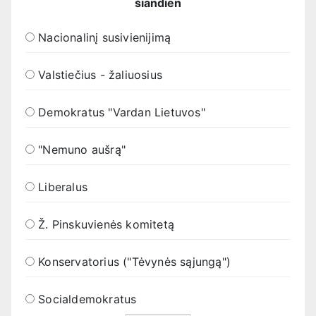
šiandien
Nacionalinį susivienijimą
Valstiečius - žaliuosius
Demokratus "Vardan Lietuvos"
"Nemuno aušrą"
Liberalus
Ž. Pinskuvienės komitetą
Konservatorius ("Tėvynės sąjungą")
Socialdemokratus