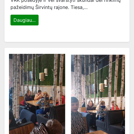
VRK posėdyje ir vėl svarstyti skundai dėl rinkimų
pažeidimų Širvintų rajone. Tiesa,…
Daugiau...