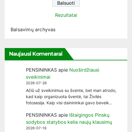
Rezultatai
Balsavimų archyvas
Naujausi Komentarai
PENSININKAS
apie
Nuoširdžiausi
sveikinimai
2026-07-26
Ačiū už sveikinimus su švente, bet man atrodo,
kad kaip organizuota šventė, tai Živilės
fotosesija. Kaip visi dainininkai gavo beveik…
PENSININKAS
apie
Ištaigingos Pinskų
sodybos statybos kelia naujų klausimų
2026-07-19