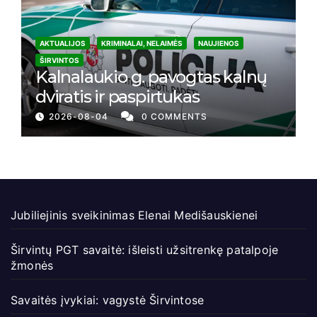
AKTUALIJOS
KRIMINALAI, NELAIMĖS
NAUJIENOS
ŠIRVINTOS
Kalnalaukio g. pavogtas kalnų
dviratis ir paspirtukas
2026-08-04
0 COMMENTS
Jubiliejinis sveikinimas Elenai Medišauskienei
Širvintų PGT savaitė: išleisti užsitrenkę patalpoje
žmonės
Savaitės įvykiai: vagystė Širvintose