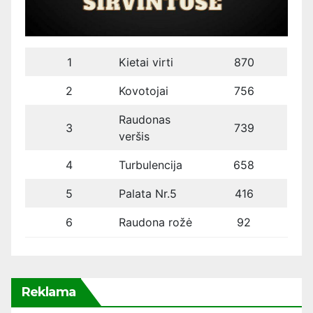
1
Kietai virti
870
2
Kovotojai
756
Raudonas
3
739
veršis
4
Turbulencija
658
5
Palata Nr.5
416
6
Raudona rožė
92
Reklama