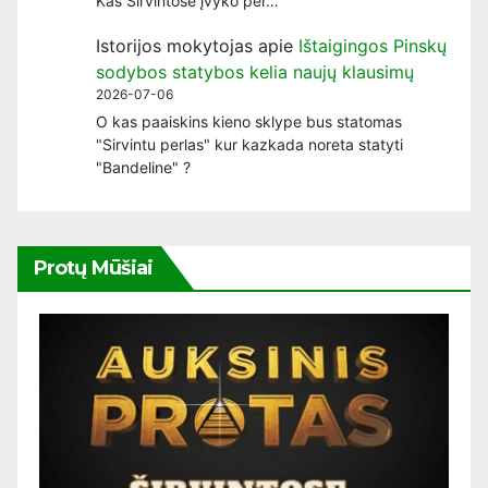
Kas Širvintose įvyko per…
Istorijos mokytojas
apie
Ištaigingos Pinskų
sodybos statybos kelia naujų klausimų
2026-07-06
O kas paaiskins kieno sklype bus statomas
"Sirvintu perlas" kur kazkada noreta statyti
"Bandeline" ?
Protų Mūšiai