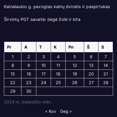
Kalnalaukio g. pavogtas kalnų dviratis ir paspirtukas
Širvintų PGT savaitė: degė žolė ir kita
Pr
A
T
K
Pn
Š
S
1
2
3
4
5
6
7
8
9
10
11
12
13
14
15
16
17
18
19
20
21
22
23
24
25
26
27
28
29
30
2024 m. balandžio mėn.
« Kov
Geg »