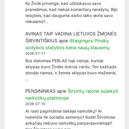
Ko Živilė privengė, kad užblokavus savo
pranešimus, kad niekas komentarų nerašytų. Bijo
teisybės, kad dauguma darbo laiko skiria savo
reikalams?…
AVINAS TAIP VADINA LIETUVOS ŽMONĖS
ŠIRVINTIŠKIUS
apie
Ištaigingos Pinskų
sodybos statybos kelia naujų klausimų
2026-07-17
Bus statomas PERLAS toje vietoje, kurioje
sklypas buvo Živilės dukros vardu. Ten kažkada
stovėjo namas, o žemės sklypas buvo mažesnis,
…
PENSININKAS
apie
Širvintų rajone sulaikyti
narkotikų platintojai
2026-07-10
Ar rasti pagrindiniai tiekėjai narkotikų? Ar
nukenčia tik socialūs asmenys? Kodėl Širvintose
anksčiau nebuvo narkotikų perpardavinėtojai?