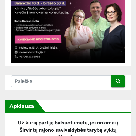
Apklausa
Už kurią partiją balsuotumėte, jei rinkimai į
Širvintų rajono savivaldybės tarybą vyktų