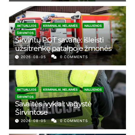
AKTUALIJOS
KRIMINALAI, NELAIMĖS
NAUJIENOS
ŠIRVINTOS
Širvintų PGT savaitė: išleisti
užsitrenkę patalpoje žmonės
2026-08-05
0 COMMENTS
AKTUALIJOS
KRIMINALAI, NELAIMĖS
NAUJIENOS
ŠIRVINTOS
Savaitės įvykiai: vagystė
Širvintose
2026-08-05
0 COMMENTS