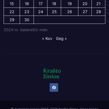
15
16
17
18
19
20
21
22
23
24
25
26
27
28
29
30
2024 m. balandžio mėn.
« Kov
Geg »
© Autorinės teisės 2024-2026 Krašto žinios. Visos teisės