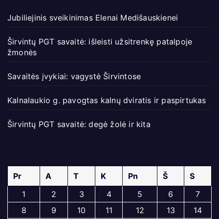
Jubiliejinis sveikinimas Elenai Medišauskienei
Širvintų PGT savaitė: išleisti užsitrenkę patalpoje
žmonės
Savaitės įvykiai: vagystė Širvintose
Kalnalaukio g. pavogtas kalnų dviratis ir paspirtukas
Širvintų PGT savaitė: degė žolė ir kita
Pr
A
T
K
Pn
Š
S
1
2
3
4
5
6
7
8
9
10
11
12
13
14