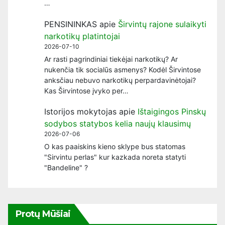
…
PENSININKAS
apie
Širvintų rajone sulaikyti
narkotikų platintojai
2026-07-10
Ar rasti pagrindiniai tiekėjai narkotikų? Ar
nukenčia tik socialūs asmenys? Kodėl Širvintose
anksčiau nebuvo narkotikų perpardavinėtojai?
Kas Širvintose įvyko per…
Istorijos mokytojas
apie
Ištaigingos Pinskų
sodybos statybos kelia naujų klausimų
2026-07-06
O kas paaiskins kieno sklype bus statomas
"Sirvintu perlas" kur kazkada noreta statyti
"Bandeline" ?
Protų Mūšiai