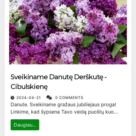
Sveikiname Danutę Derškutę -
Cibulskienę
2024-04-21
0 COMMENTS
Danute. Sveikiname gražaus jubiliejaus proga!
Linkime, kad šypsena Tavo veidą puoštų kuo…
Daugiau...