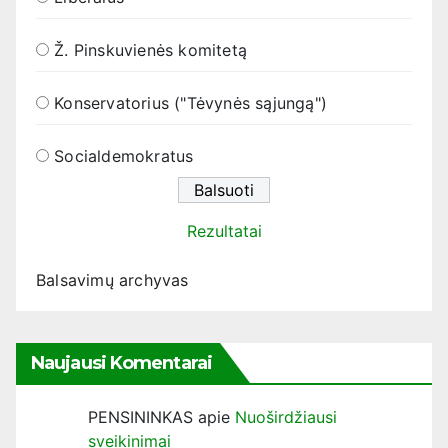
Ž. Pinskuvienės komitetą
Konservatorius ("Tėvynės sąjungą")
Socialdemokratus
Rezultatai
Balsavimų archyvas
Naujausi Komentarai
PENSININKAS
apie
Nuoširdžiausi
sveikinimai