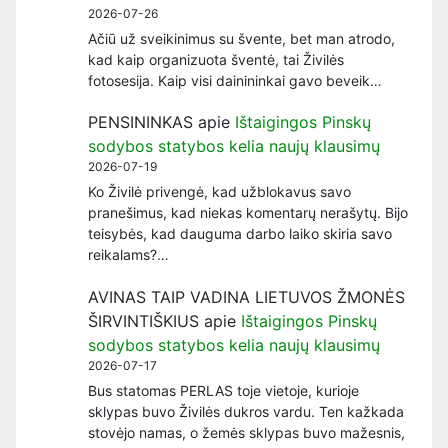
2026-07-26
Ačiū už sveikinimus su švente, bet man atrodo,
kad kaip organizuota šventė, tai Živilės
fotosesija. Kaip visi dainininkai gavo beveik…
PENSININKAS
apie
Ištaigingos Pinskų
sodybos statybos kelia naujų klausimų
2026-07-19
Ko Živilė privengė, kad užblokavus savo
pranešimus, kad niekas komentarų nerašytų. Bijo
teisybės, kad dauguma darbo laiko skiria savo
reikalams?…
AVINAS TAIP VADINA LIETUVOS ŽMONĖS
ŠIRVINTIŠKIUS
apie
Ištaigingos Pinskų
sodybos statybos kelia naujų klausimų
2026-07-17
Bus statomas PERLAS toje vietoje, kurioje
sklypas buvo Živilės dukros vardu. Ten kažkada
stovėjo namas, o žemės sklypas buvo mažesnis,