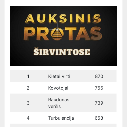
1
Kietai virti
870
2
Kovotojai
756
Raudonas
3
739
veršis
4
Turbulencija
658