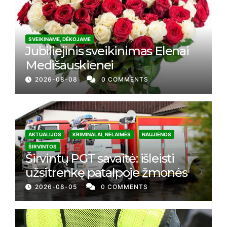
SVEIKINAME, DĖKOJAME
Jubiliejinis sveikinimas Elenai
Medišauskienei
2026-08-08
0 COMMENTS
AKTUALIJOS
KRIMINALAI, NELAIMĖS
NAUJIENOS
ŠIRVINTOS
Širvintų PGT savaitė: išleisti
užsitrenkę patalpoje žmonės
2026-08-05
0 COMMENTS