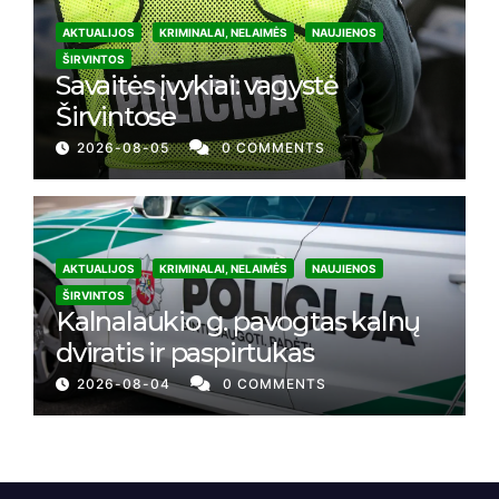
AKTUALIJOS
KRIMINALAI, NELAIMĖS
NAUJIENOS
ŠIRVINTOS
Savaitės įvykiai: vagystė
Širvintose
2026-08-05
0 COMMENTS
AKTUALIJOS
KRIMINALAI, NELAIMĖS
NAUJIENOS
ŠIRVINTOS
Kalnalaukio g. pavogtas kalnų
dviratis ir paspirtukas
2026-08-04
0 COMMENTS