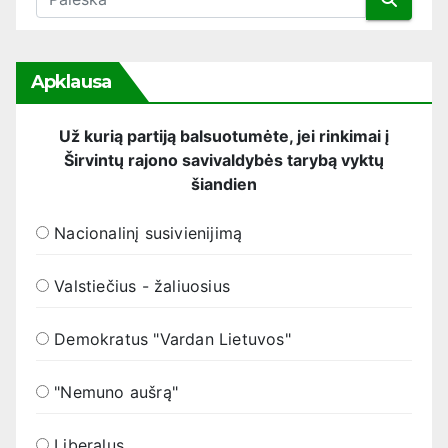
Apklausa
Už kurią partiją balsuotumėte, jei rinkimai į
Širvintų rajono savivaldybės tarybą vyktų
šiandien
Nacionalinį susivienijimą
Valstiečius - žaliuosius
Demokratus "Vardan Lietuvos"
"Nemuno aušrą"
Liberalus