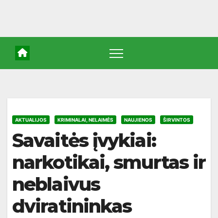
AKTUALIJOS
KRIMINALAI, NELAIMĖS
NAUJIENOS
ŠIRVINTOS
Savaitės įvykiai:
narkotikai, smurtas ir
neblaivus
dviratininkas