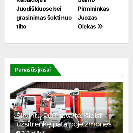
Juodiškiuose bei
Pirmininkas
grasinimas šokti nuo
Juozas
tilto
Olekas
Panašūs įrašai
Širvintų PGT savaitė: išleisti
užsitrenkę patalpoje žmonės
2026-08-05