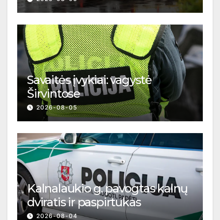
Savaitės įvykiai: vagystė
Širvintose
2026-08-05
Kalnalaukio g. pavogtas kalnų
dviratis ir paspirtukas
2026-08-04