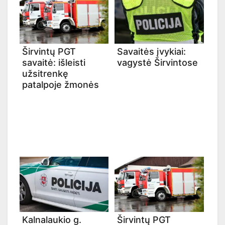
Širvintų PGT
Savaitės įvykiai:
savaitė: išleisti
vagystė Širvintose
užsitrenkę
patalpoje žmonės
Kalnalaukio g.
Širvintų PGT