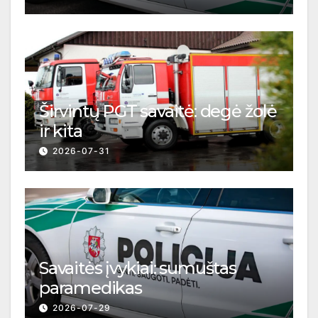
Širvintų PGT savaitė: degė žolė
ir kita
2026-07-31
Savaitės įvykiai: sumuštas
paramedikas
2026-07-29