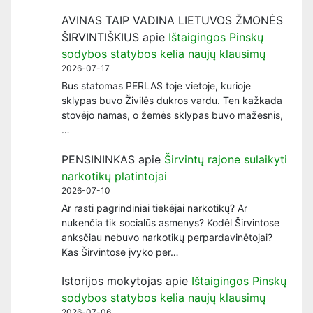
AVINAS TAIP VADINA LIETUVOS ŽMONĖS
ŠIRVINTIŠKIUS
apie
Ištaigingos Pinskų
sodybos statybos kelia naujų klausimų
2026-07-17
Bus statomas PERLAS toje vietoje, kurioje
sklypas buvo Živilės dukros vardu. Ten kažkada
stovėjo namas, o žemės sklypas buvo mažesnis,
…
PENSININKAS
apie
Širvintų rajone sulaikyti
narkotikų platintojai
2026-07-10
Ar rasti pagrindiniai tiekėjai narkotikų? Ar
nukenčia tik socialūs asmenys? Kodėl Širvintose
anksčiau nebuvo narkotikų perpardavinėtojai?
Kas Širvintose įvyko per…
Istorijos mokytojas
apie
Ištaigingos Pinskų
sodybos statybos kelia naujų klausimų
2026-07-06