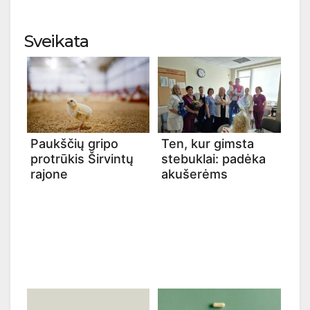
Sveikata
Paukščių gripo
Ten, kur gimsta
protrūkis Širvintų
stebuklai: padėka
rajone
akušerėms