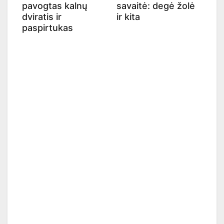
pavogtas kalnų
savaitė: degė žolė
dviratis ir
ir kita
paspirtukas