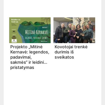
Projekto „Mitinė
Kovotojai trenkė
Kernavė: legendos,
durimis iš
padavimai,
sveikatos
sakmės“ ir leidinio
pristatymas