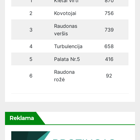
1
Kietai virti
870
2
Kovotojai
756
Raudonas
3
739
veršis
4
Turbulencija
658
5
Palata Nr.5
416
Raudona
6
92
rožė
Reklama