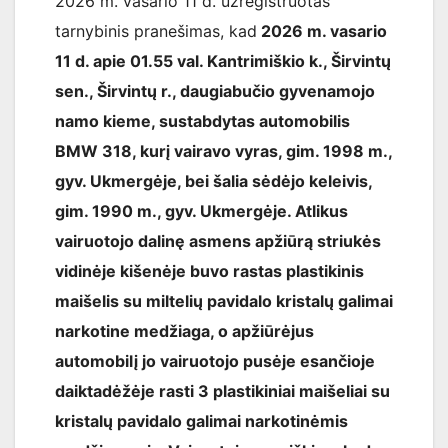
2026 m. vasario 11 d. užregistruotas
tarnybinis pranešimas, kad
2026 m. vasario
11 d. apie 01.55 val. Kantrimiškio k., Širvintų
sen., Širvintų r., daugiabučio gyvenamojo
namo kieme, sustabdytas automobilis
BMW 318, kurį vairavo vyras, gim. 1998 m.,
gyv. Ukmergėje, bei šalia sėdėjo keleivis,
gim. 1990 m., gyv. Ukmergėje. Atlikus
vairuotojo dalinę asmens apžiūrą striukės
vidinėje kišenėje buvo rastas plastikinis
maišelis su miltelių pavidalo kristalų galimai
narkotine medžiaga, o apžiūrėjus
automobilį jo vairuotojo pusėje esančioje
daiktadėžėje rasti 3 plastikiniai maišeliai su
kristalų pavidalo galimai narkotinėmis