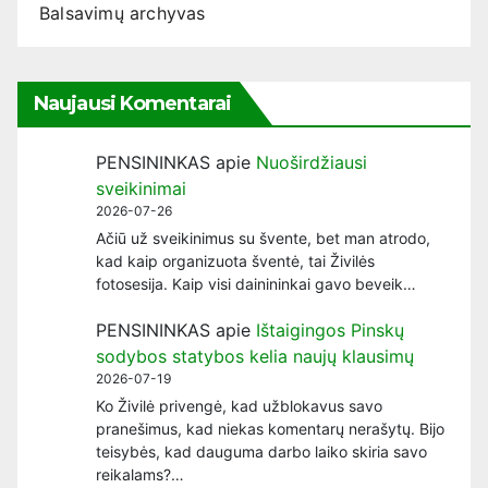
Balsavimų archyvas
Naujausi Komentarai
PENSININKAS
apie
Nuoširdžiausi
sveikinimai
2026-07-26
Ačiū už sveikinimus su švente, bet man atrodo,
kad kaip organizuota šventė, tai Živilės
fotosesija. Kaip visi dainininkai gavo beveik…
PENSININKAS
apie
Ištaigingos Pinskų
sodybos statybos kelia naujų klausimų
2026-07-19
Ko Živilė privengė, kad užblokavus savo
pranešimus, kad niekas komentarų nerašytų. Bijo
teisybės, kad dauguma darbo laiko skiria savo
reikalams?…