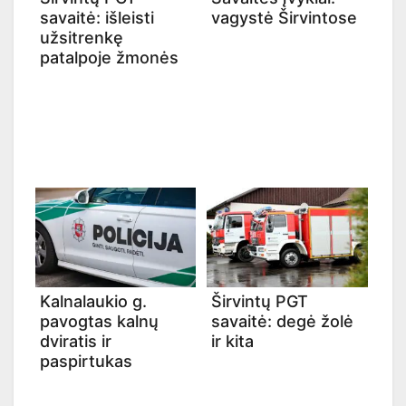
savaitė: išleisti
vagystė Širvintose
užsitrenkę
patalpoje žmonės
Kalnalaukio g.
Širvintų PGT
pavogtas kalnų
savaitė: degė žolė
dviratis ir
ir kita
paspirtukas