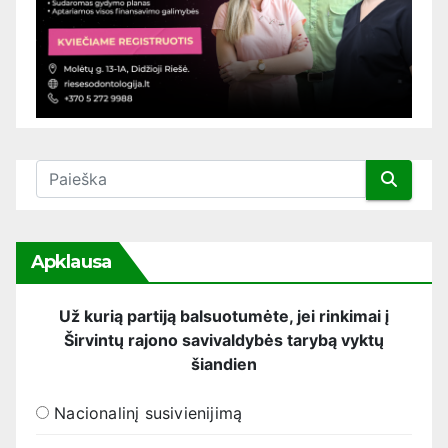
Apklausa
Už kurią partiją balsuotumėte, jei rinkimai į
Širvintų rajono savivaldybės tarybą vyktų
šiandien
Nacionalinį susivienijimą