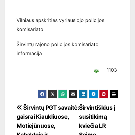
Vilniaus apskrities vyriausiojo policijos
komisariato
Širvintų rajono policijos komisariato
informacija
1103
Navigacija
Širvintų PGT savaitė:
Širvintiškius į
gaisrai Kiaukliuose,
susitikimą
tarp
Motiejūnuose,
kviečia LR
įrašų
Kabaldoje ir
Seimo