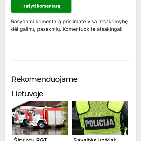
Rašydami komentarą prisiimate visą atsakomybę
dėl galimų pasekmių. Komentuokite atsakingai!
Rekomenduojame
Lietuvoje
Širvintų PGT
Savaitės įvykiai: