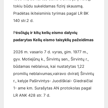
tokiu būdu sukeldamas fizinį skausmą.
Pradėtas ikiteisminis tyrimas pagal LR BK
140 str.2 d.
P
ėsčiųjų ir kitų kelių eismo dalyvių
padarytas Kelių eismo taisyklių pažeidimas
2026 m. vasario 7 d. vyras, gim. 1977 m.,
gyv. Motiejūnų k., Širvintų sen., Širvintų r.,
būdamas neblaivus, kai nustatytas 1,22
promilių neblaivumas,vairavo dviratį Širvintų
r., kelyje Paširvintys- Juodiškiai- Giedraičiai
1- ame km. Surašytas AN protokolas pagal
LR ANK 428 str. 7 d.