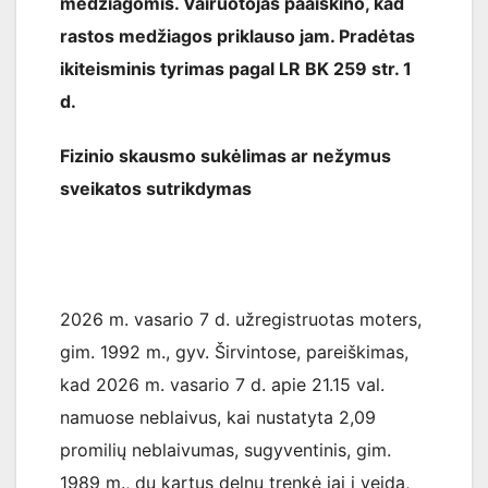
medžiagomis. Vairuotojas paaiškino, kad
rastos medžiagos priklauso jam. Pradėtas
ikiteisminis tyrimas pagal LR BK 259 str. 1
d.
Fizinio skausmo sukėlimas ar nežymus
sveikatos sutrikdymas
2026 m. vasario 7 d. užregistruotas moters,
gim. 1992 m., gyv. Širvintose, pareiškimas,
kad 2026 m. vasario 7 d. apie 21.15 val.
namuose neblaivus, kai nustatyta 2,09
promilių neblaivumas, sugyventinis, gim.
1989 m., du kartus delnu trenkė jai į veidą,