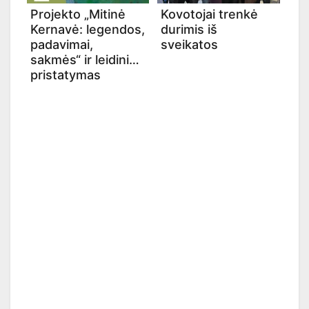
Projekto „Mitinė
Kovotojai trenkė
Kernavė: legendos,
durimis iš
padavimai,
sveikatos
sakmės“ ir leidinio
pristatymas