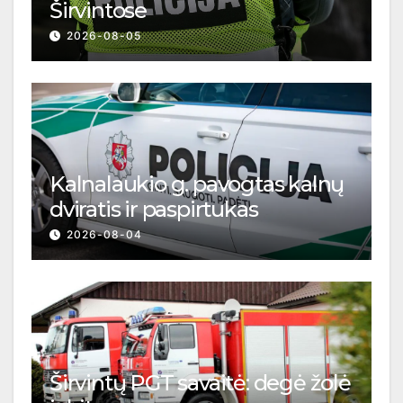
Širvintose
2026-08-05
Kalnalaukio g. pavogtas kalnų
dviratis ir paspirtukas
2026-08-04
Širvintų PGT savaitė: degė žolė