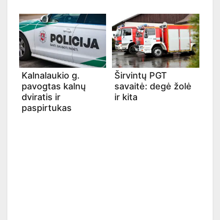
Kalnalaukio g.
Širvintų PGT
pavogtas kalnų
savaitė: degė žolė
dviratis ir
ir kita
paspirtukas