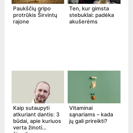
Paukščių gripo
Ten, kur gimsta
protrūkis Širvintų
stebuklai: padėka
rajone
akušerėms
Kaip sutaupyti
Vitaminai
atkuriant dantis: 3
sąnariams – kada
būdai, apie kuriuos
jų gali prireikti?
verta žinoti