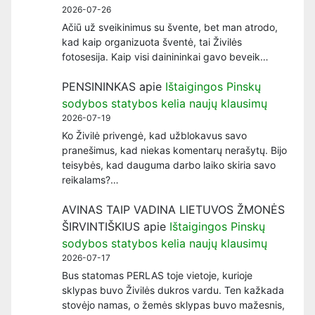
2026-07-26
Ačiū už sveikinimus su švente, bet man atrodo,
kad kaip organizuota šventė, tai Živilės
fotosesija. Kaip visi dainininkai gavo beveik…
PENSININKAS
apie
Ištaigingos Pinskų
sodybos statybos kelia naujų klausimų
2026-07-19
Ko Živilė privengė, kad užblokavus savo
pranešimus, kad niekas komentarų nerašytų. Bijo
teisybės, kad dauguma darbo laiko skiria savo
reikalams?…
AVINAS TAIP VADINA LIETUVOS ŽMONĖS
ŠIRVINTIŠKIUS
apie
Ištaigingos Pinskų
sodybos statybos kelia naujų klausimų
2026-07-17
Bus statomas PERLAS toje vietoje, kurioje
sklypas buvo Živilės dukros vardu. Ten kažkada
stovėjo namas, o žemės sklypas buvo mažesnis,