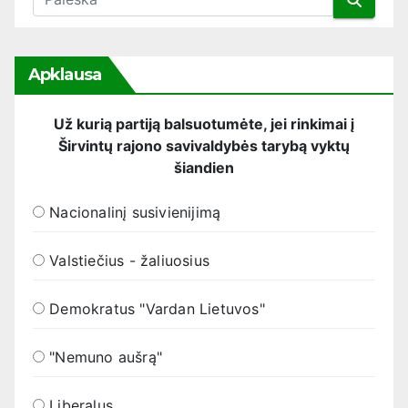
Apklausa
Už kurią partiją balsuotumėte, jei rinkimai į
Širvintų rajono savivaldybės tarybą vyktų
šiandien
Nacionalinį susivienijimą
Valstiečius - žaliuosius
Demokratus "Vardan Lietuvos"
"Nemuno aušrą"
Liberalus