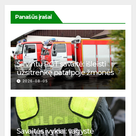
Panašūs įrašai
Širvintų PGT savaitė: išleisti
užsitrenkę patalpoje žmonės
2026-08-05
Savaitės įvykiai: vagystė