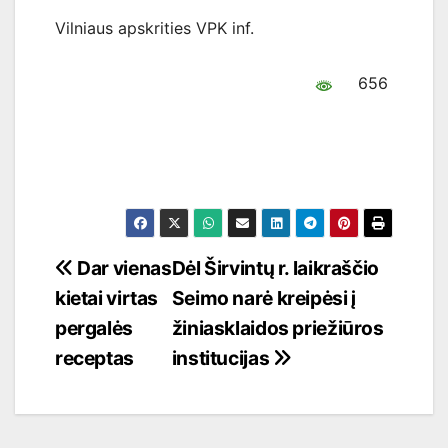
Vilniaus apskrities VPK inf.
656
Navigacija
Dar vienas
Dėl Širvintų r. laikraščio
kietai virtas
Seimo narė kreipėsi į
tarp
pergalės
žiniasklaidos priežiūros
įrašų
receptas
institucijas