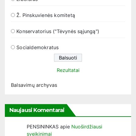
Ž. Pinskuvienės komitetą
Konservatorius ("Tėvynės sąjungą")
Socialdemokratus
Rezultatai
Balsavimų archyvas
Naujausi Komentarai
PENSININKAS
apie
Nuoširdžiausi
sveikinimai