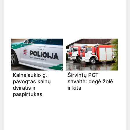
Kalnalaukio g.
Širvintų PGT
pavogtas kalnų
savaitė: degė žolė
dviratis ir
ir kita
paspirtukas