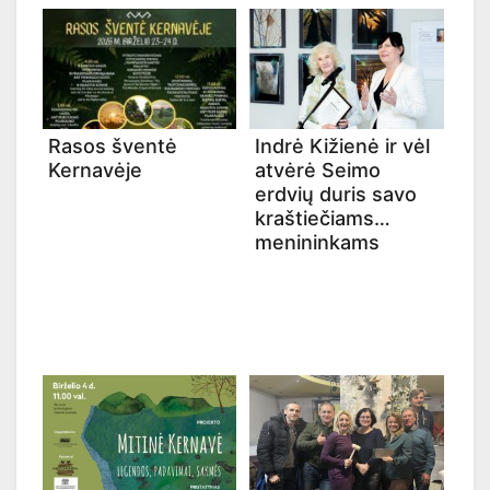
Rasos šventė
Indrė Kižienė ir vėl
Kernavėje
atvėrė Seimo
erdvių duris savo
kraštiečiams
menininkams