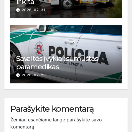
ir kita
2026-07-31
Savaitės įvykiai: sumuštas
paramedikas
2026-07-29
Parašykite komentarą
Žemiau esančiame lange parašykite savo
komentarą