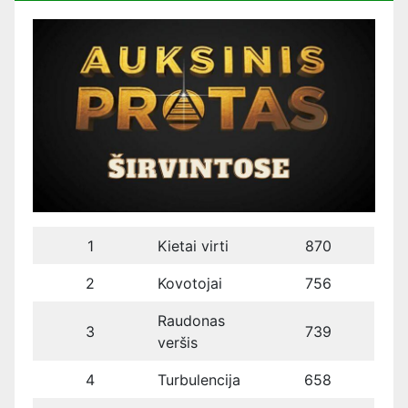
1
Kietai virti
870
2
Kovotojai
756
Raudonas
3
739
veršis
4
Turbulencija
658