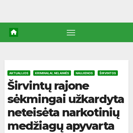
AKTUALIJOS
KRIMINALAI, NELAIMĖS
NAUJIENOS
ŠIRVINTOS
Širvintų rajone
sėkmingai užkardyta
neteisėta narkotinių
medžiagų apyvarta