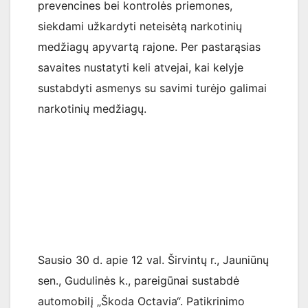
prevencines bei kontrolės priemones,
siekdami užkardyti neteisėtą narkotinių
medžiagų apyvartą rajone. Per pastarąsias
savaites nustatyti keli atvejai, kai kelyje
sustabdyti asmenys su savimi turėjo galimai
narkotinių medžiagų.
Sausio 30 d. apie 12 val. Širvintų r., Jauniūnų
sen., Gudulinės k., pareigūnai sustabdė
automobilį „Škoda Octavia“. Patikrinimo