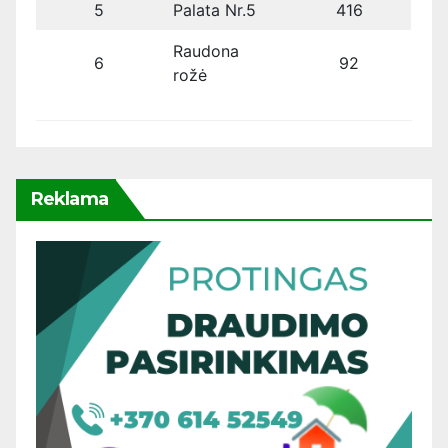
5
Palata Nr.5
416
Raudona
6
92
rožė
Reklama