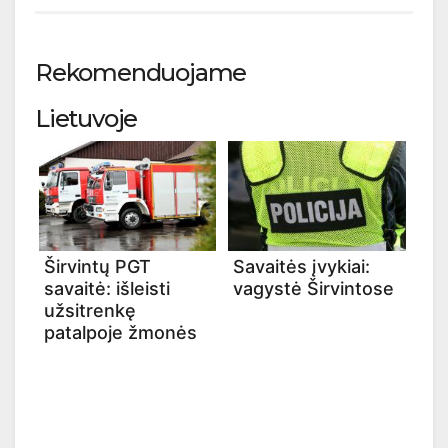
Rekomenduojame
Lietuvoje
Širvintų PGT
Savaitės įvykiai:
savaitė: išleisti
vagystė Širvintose
užsitrenkę
patalpoje žmonės