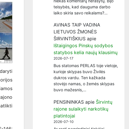
niekas komentarų nerašytų. Bijo
teisybės, kad dauguma darbo
laiko skiria savo reikalams?…
AVINAS TAIP VADINA
LIETUVOS ŽMONĖS
ŠIRVINTIŠKIUS
apie
Ištaigingos Pinskų sodybos
statybos kelia naujų klausimų
2026-07-17
Bus statomas PERLAS toje vietoje,
daryti
kurioje sklypas buvo Živilės
dukros vardu. Ten kažkada
orijos
stovėjo namas, o žemės sklypas
čiamos
buvo mažesnis,…
ajono
PENSININKAS
apie
Širvintų
tlikti
rajone sulaikyti narkotikų
platintojai
2026-07-10
-146:
Ar rasti pagrindiniai tiekėjai