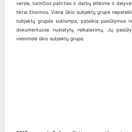
versle, turinčios patirties ir darbų atlikime ir daly
tikrai žinomos. Viena ūkio subjektų grupė nepateik
subjektų grupės suklumpa, pateikia pasiūlymus ne
dokumentuose nustatytų reikalavimų. Jų pasiūl
vienintelė ūkio subjektų grupė.