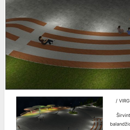
/ VIRGI
Širvinto
balandži