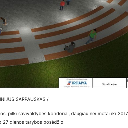
NIJUS SARPAUSKAS /
s, pilki savivaldybės koridoriai, daugiau nei metai iki 201
o 27 dienos tarybos posėdžio.