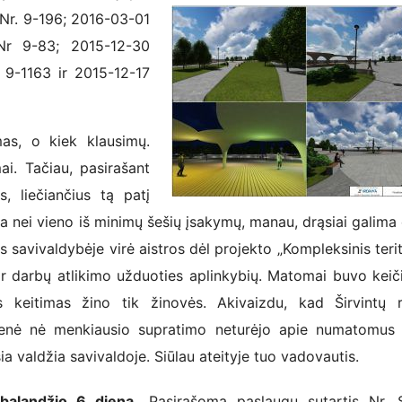
Nr. 9-196; 2016-03-01
Nr 9-83; 2015-12-30
9-1163 ir 2015-12-17
mas, o kiek klausimų.
i. Tačiau, pasirašant
, liečiančius tą patį
a nei vieno iš minimų šešių įsakymų, manau, drąsiai galima 
savivaldybėje virė aistros dėl projekto „Kompleksinis terit
 ir darbų atlikimo užduoties aplinkybių. Matomai buvo kei
keitimas žino tik žinovės. Akivaizdu, kad Širvintų r
menė nė menkiausio supratimo neturėjo apie numatomus a
a valdžia savivaldoje. Siūlau ateityje tuo vadovautis.
balandžio 6 diena.
Pasirašoma paslaugų sutartis Nr. S