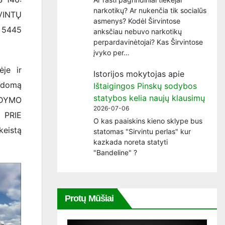
narkotikų? Ar nukenčia tik socialūs
VINTŲ
asmenys? Kodėl Širvintose
 5445
anksčiau nebuvo narkotikų
perpardavinėtojai? Kas Širvintose
įvyko per…
ėje ir
Istorijos mokytojas
apie
kdomą
Ištaigingos Pinskų sodybos
statybos kelia naujų klausimų
KDYMO
2026-07-06
 PRIE
O kas paaiskins kieno sklype bus
eistą
statomas "Sirvintu perlas" kur
kazkada noreta statyti
"Bandeline" ?
Protų Mūšiai