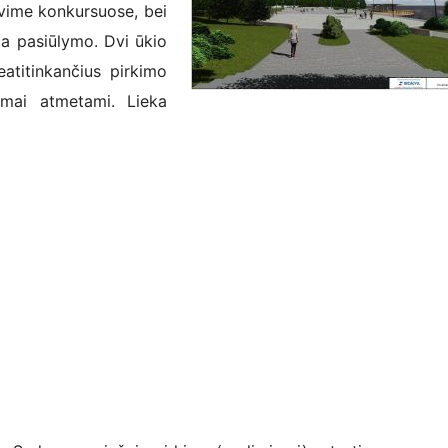
vavime konkursuose, bei
ia pasiūlymo. Dvi ūkio
atitinkančius pirkimo
ymai atmetami. Lieka