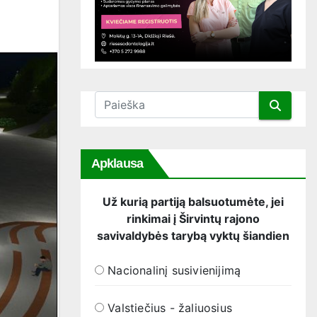
Apklausa
Už kurią partiją balsuotumėte, jei
rinkimai į Širvintų rajono
savivaldybės tarybą vyktų šiandien
Nacionalinį susivienijimą
Valstiečius - žaliuosius