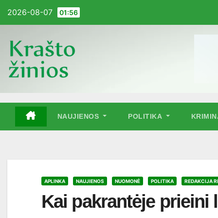
Pereiti
2026-08-07
01:56
į
turinį
NAUJIENOS
POLITIKA
KRIMI
APLINKA
NAUJIENOS
NUOMONĖ
POLITIKA
REDAKCIJA 
Kai pakrantėje prieini 