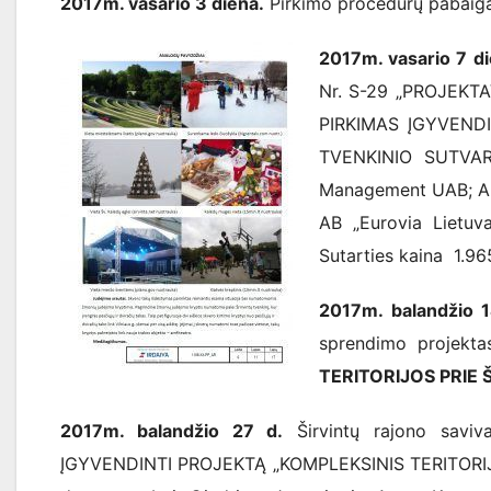
2017m. vasario 3 diena.
Pirkimo procedūrų pabaiga.
2017m. vasario 7 di
Nr. S-29 „PROJEK
PIRKIMAS ĮGYVEND
TVENKINIO SUTVARK
Management UAB; A. 
AB „Eurovia Lietuv
Sutarties kaina 1.9
2017m. balandžio 1
sprendimo projekta
TERITORIJOS PRIE
2017m. balandžio 27 d.
Širvintų rajono saviv
ĮGYVENDINTI PROJEKTĄ „KOMPLEKSINIS TERITORIJ