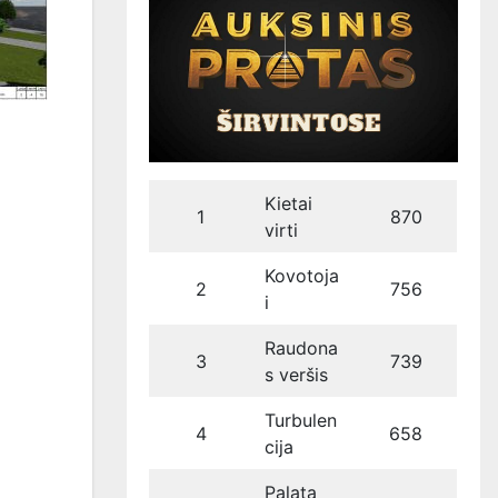
Kietai
1
870
virti
Kovotoja
2
756
i
Raudona
3
739
s veršis
Turbulen
4
658
cija
Palata