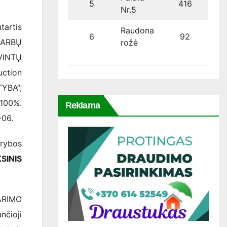
5
416
Nr.5
tartis
Raudona
6
92
DARBŲ
rožė
VINTŲ
ction
TYBA”;
100%.
Reklama
-06.
arybos
SINIS
ARIMO
čioji