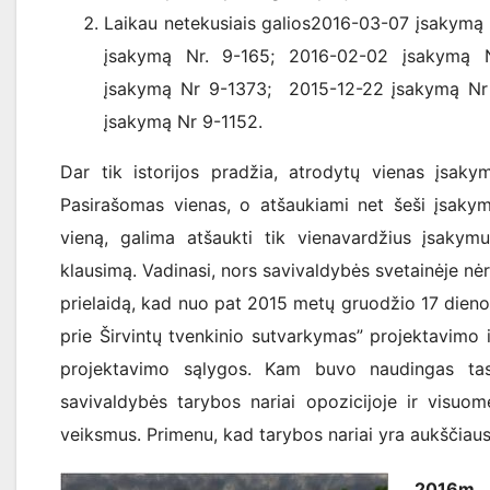
Laikau netekusiais galios2016-03-07 įsakymą 
įsakymą Nr. 9-165; 2016-02-02 įsakymą 
įsakymą Nr 9-1373; 2015-12-22 įsakymą Nr 
įsakymą Nr 9-1152.
Dar tik istorijos pradžia, atrodytų vienas įsaky
Pasirašomas vienas, o atšaukiami net šeši įsakyma
vieną, galima atšaukti tik vienavardžius įsakymus
klausimą. Vadinasi, nors savivaldybės svetainėje nėr
prielaidą, kad nuo pat 2015 metų gruodžio 17 dienos 
prie Širvintų tvenkinio sutvarkymas” projektavimo
projektavimo sąlygos. Kam buvo naudingas tas 
savivaldybės tarybos nariai opozicijoje ir visuo
veiksmus. Primenu, kad tarybos nariai yra aukščiausi
2016m. 