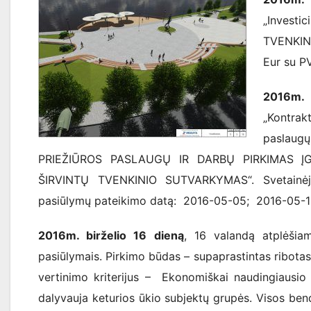
„Invest
TVENKIN
Eur su P
2016m. 
„Kontra
paslaug
PRIEŽIŪROS PASLAUGŲ IR DARBŲ PIRKIMAS ĮG
ŠIRVINTŲ TVENKINIO SUTVARKYMAS“. Svetainėje 
pasiūlymų pateikimo datą: 2016-05-05; 2016-05-1
2016m. birželio 16 dieną
, 16 valandą atplėšia
pasiūlymais. Pirkimo būdas – supaprastintas ribota
vertinimo kriterijus – Ekonomiškai naudingiausio
dalyvauja keturios ūkio subjektų grupės. Visos be