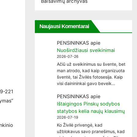
Balsavimų archyvas
Naujausi Komentarai
PENSININKAS
apie
Nuoširdžiausi sveikinimai
2026-07-26
Ačiū už sveikinimus su švente, bet
man atrodo, kad kaip organizuota
šventė, tai Živilės fotosesija. Kaip
visi dainininkai gavo beveik…
 9-221
PENSININKAS
apie
kymas”
Ištaigingos Pinskų sodybos
statybos kelia naujų klausimų
2026-07-19
nkinio
Ko Živilė privengė, kad
užblokavus savo pranešimus, kad