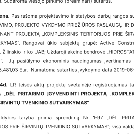
 Sudaroma viešojo pirkimo (preliminari) sutartis.
ena.
Pasirašoma projektavimo ir statybos darbų rangos su
TAVIMO, PROJEKTO VYKDYMO PRIEŽIŪROS PASLAUGŲ IR 
INANT PROJEKTĄ „KOMPLEKSINIS TERITORIJOS PRIE ŠIR
YMAS“. Rangovai ūkio subjektų grupė: Active Constru
Žilinskio ir ko UAB; Uždaroji akcinė bendrovė „HIDROSTA
a”. Jų pasiūlymo ekonominis naudingumas įvertinamas 
65.481,03 Eur. Numatoma sutarties įvykdymo data 2019-06
4d.
LR teisės aktų projektų svetainėje registruojamas t
s „
DĖL PRITARIMO ĮGYVENDINTI PROJEKTĄ „KOMPLEK
 ŠIRVINTŲ TVENKINIO SUTVARKYMAS“
aldybės taryba priima sprendimą Nr. 1-97 „DĖL PRIT
OS PRIE ŠIRVINTŲ TVENKINIO SUTVARKYMAS“; visa valdan