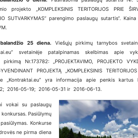
icinio projekto „KOMPLEKSINIS TERITORIJOS PRIE ŠIR
IO SUTVARKYMAS“ parengimo paslaugų sutartis“. Kaina
VM.
balandžio 25 diena.
Viešųjų pirkimų tarnybos svetain
ktai.eu” svetainėje patalpinamas skelbimas apie vy
ų pirkimą Nr.173782: „PROJEKTAVIMO, PROJEKTO VY
YVENDINANT PROJEKTĄ „KOMPLEKSINIS TERITORIJOS
„Kontraktai.eu” yra informacija apie penkis kartus k
2; 2016-05-19; 2016-05-31 ir 2016-06-13.
mi vokai su paslaugų
s konkursas. Pasiūlymų
 pasiūlymas. Konkurse
ndrovės ne pirma diena