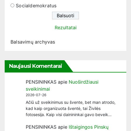
Socialdemokratus
Rezultatai
Balsavimų archyvas
Naujausi Komentarai
PENSININKAS
apie
Nuoširdžiausi
sveikinimai
2026-07-26
Ačiū už sveikinimus su švente, bet man atrodo,
kad kaip organizuota šventė, tai Živilės
fotosesija. Kaip visi dainininkai gavo beveik…
PENSININKAS
apie
Ištaigingos Pinskų