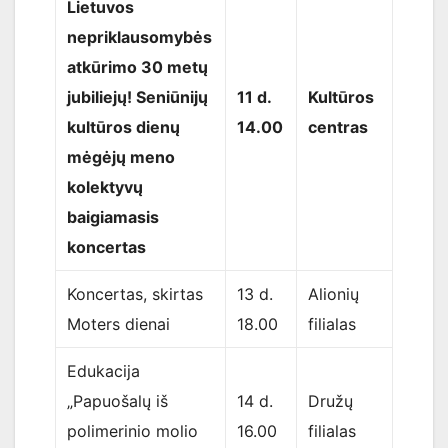
Lietuvos
nepriklausomybės
atkūrimo 30 metų
jubiliejų! Seniūnijų
11 d.
Kultūros
kultūros dienų
14.00
centras
mėgėjų meno
kolektyvų
baigiamasis
koncertas
Koncertas, skirtas
13 d.
Alionių
Moters dienai
18.00
filialas
Edukacija
„Papuošalų iš
14 d.
Družų
polimerinio molio
16.00
filialas