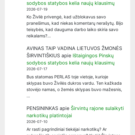
sodybos statybos kelia naujų klausimų
2026-07-19
Ko Živilė privengė, kad užblokavus savo
pranešimus, kad niekas komentarų nerašytų. Bijo
teisybės, kad dauguma darbo laiko skiria savo
reikalams?…
AVINAS TAIP VADINA LIETUVOS ŽMONĖS
ŠIRVINTIŠKIUS
apie
Ištaigingos Pinskų
sodybos statybos kelia naujų klausimų
2026-07-17
Bus statomas PERLAS toje vietoje, kurioje
sklypas buvo Živilės dukros vardu. Ten kažkada
stovėjo namas, o žemės sklypas buvo mažesnis,
…
PENSININKAS
apie
Širvintų rajone sulaikyti
narkotikų platintojai
2026-07-10
Ar rasti pagrindiniai tiekėjai narkotikų? Ar