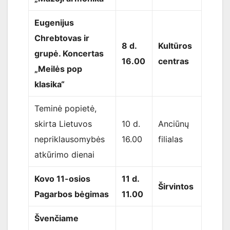
Eugenijus
Chrebtovas ir
8 d.
Kultūros
grupė. Koncertas
16.00
centras
„Meilės pop
klasika“
Teminė popietė,
skirta Lietuvos
10 d.
Anciūnų
nepriklausomybės
16.00
filialas
atkūrimo dienai
Kovo 11-osios
11 d.
Širvintos
Pagarbos bėgimas
11.00
Švenčiame