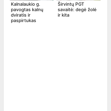
Kalnalaukio g.
Širvintų PGT
pavogtas kalnų
savaitė: degė žolė
dviratis ir
ir kita
paspirtukas