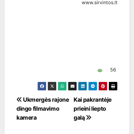
www.sirvintos.lt
56
Navigacija
Ukmergės rajone
Kai pakrantėje
dingo filmavimo
prieini liepto
tarp
kamera
galą
įrašų