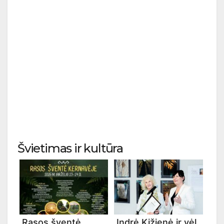
Švietimas ir kultūra
Rasos šventė
Indrė Kižienė ir vėl