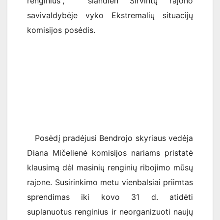
renginius”, šiandien Širvintų rajono
savivaldybėje vyko Ekstremalių situacijų
komisijos posėdis.
Posėdį pradėjusi Bendrojo skyriaus vedėja
Diana Mičelienė komisijos nariams pristatė
klausimą dėl masinių renginių ribojimo mūsų
rajone. Susirinkimo metu vienbalsiai priimtas
sprendimas iki kovo 31 d. atidėti
suplanuotus renginius ir neorganizuoti naujų