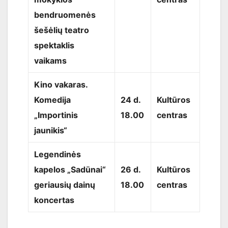
bendruomenės
šešėlių teatro
spektaklis
vaikams
Kino vakaras.
Komedija
24 d.
Kultūros
„Importinis
18.00
centras
jaunikis“
Legendinės
kapelos „Sadūnai“
26 d.
Kultūros
geriausių dainų
18.00
centras
koncertas