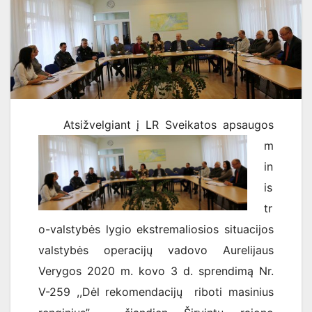
Atsižvelgiant į LR Sveikatos apsaugos
m
in
is
tr
o-valstybės lygio ekstremaliosios situacijos
valstybės operacijų vadovo Aurelijaus
Verygos 2020 m. kovo 3 d. sprendimą Nr.
V-259 ,,Dėl rekomendacijų riboti masinius