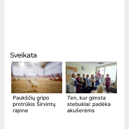
Sveikata
Paukščių gripo
Ten, kur gimsta
protrūkis Širvintų
stebuklai: padėka
rajone
akušerėms