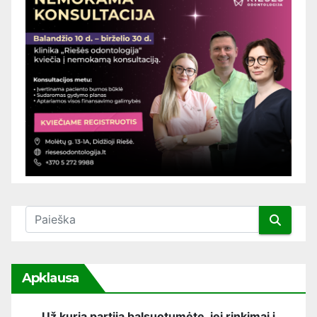
Apklausa
Už kurią partiją balsuotumėte, jei rinkimai į