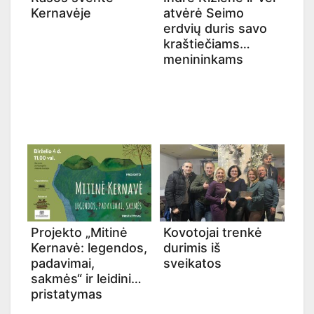
Kernavėje
atvėrė Seimo
erdvių duris savo
kraštiečiams
menininkams
Projekto „Mitinė
Kovotojai trenkė
Kernavė: legendos,
durimis iš
padavimai,
sveikatos
sakmės“ ir leidinio
pristatymas