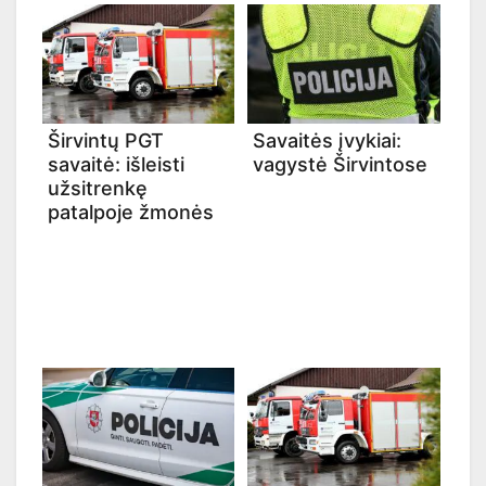
Širvintų PGT
Savaitės įvykiai:
savaitė: išleisti
vagystė Širvintose
užsitrenkę
patalpoje žmonės