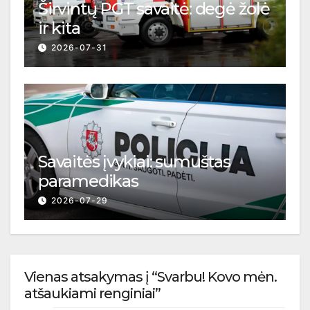
Širvintų PGT savaitė: degė žolė
ir kita
2026-07-31
Savaitės įvykiai: sumuštas
paramedikas
2026-07-29
Vienas atsakymas į “Svarbu! Kovo mėn.
atšaukiami renginiai”