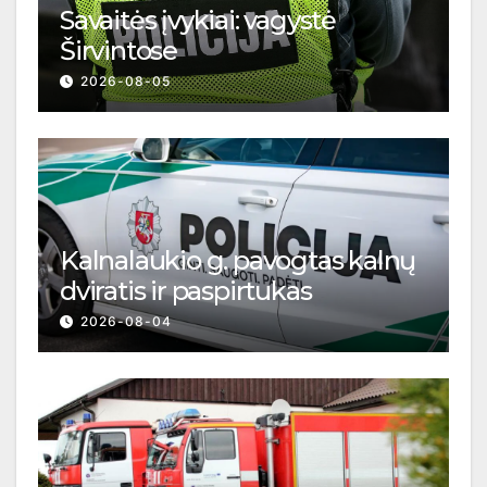
Savaitės įvykiai: vagystė
Širvintose
2026-08-05
Kalnalaukio g. pavogtas kalnų
dviratis ir paspirtukas
2026-08-04