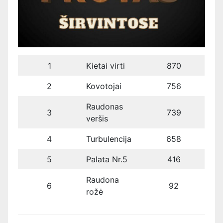
1
Kietai virti
870
2
Kovotojai
756
Raudonas
3
739
veršis
4
Turbulencija
658
5
Palata Nr.5
416
Raudona
6
92
rožė