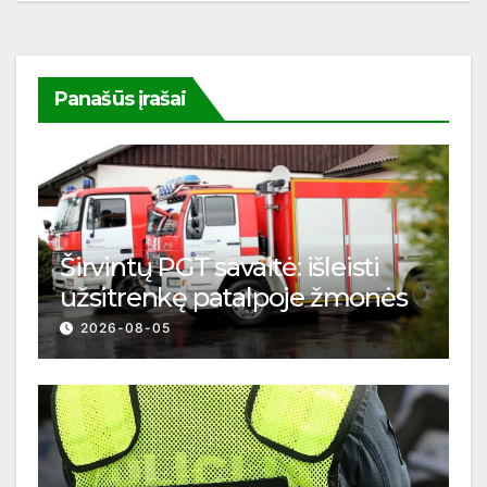
Panašūs įrašai
Širvintų PGT savaitė: išleisti
užsitrenkę patalpoje žmonės
2026-08-05