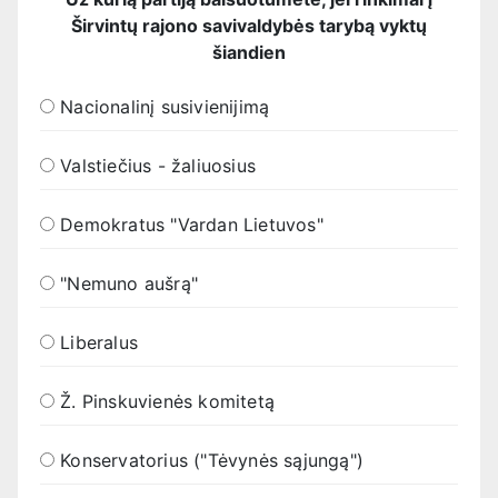
Širvintų rajono savivaldybės tarybą vyktų
šiandien
Nacionalinį susivienijimą
Valstiečius - žaliuosius
Demokratus "Vardan Lietuvos"
"Nemuno aušrą"
Liberalus
Ž. Pinskuvienės komitetą
Konservatorius ("Tėvynės sąjungą")