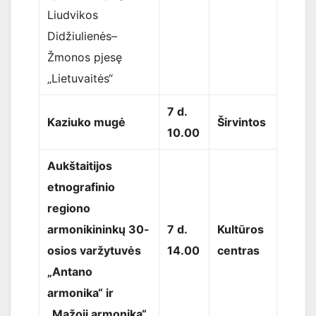
Liudvikos
Didžiulienės–
Žmonos pjesę
„Lietuvaitės“
7 d.
Kaziuko mugė
Širvintos
10.00
Aukštaitijos
etnografinio
regiono
armonikininkų 30-
7 d.
Kultūros
osios varžytuvės
14.00
centras
„Antano
armonika“ ir
„Mažoji armonika“