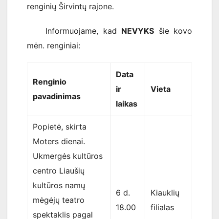
renginių Širvintų rajone.
Informuojame, kad
NEVYKS
šie kovo
mėn. renginiai:
Data
Renginio
ir
Vieta
pavadinimas
laikas
Popietė, skirta
Moters dienai.
Ukmergės kultūros
centro Liaušių
kultūros namų
6 d.
Kiauklių
mėgėjų teatro
18.00
filialas
spektaklis pagal