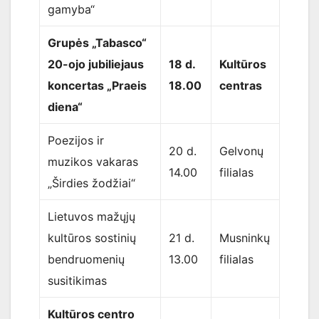
gamyba“
Grupės „Tabasco“
20-ojo jubiliejaus
18 d.
Kultūros
koncertas „Praeis
18.00
centras
diena“
Poezijos ir
20 d.
Gelvonų
muzikos vakaras
14.00
filialas
„Širdies žodžiai“
Lietuvos mažųjų
kultūros sostinių
21 d.
Musninkų
bendruomenių
13.00
filialas
susitikimas
Kultūros centro