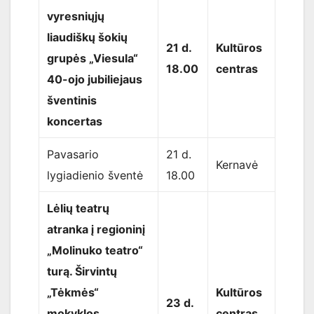
vyresniųjų
liaudiškų šokių
21 d.
Kultūros
grupės „Viesula“
18.00
centras
40-ojo jubiliejaus
šventinis
koncertas
Pavasario
21 d.
Kernavė
lygiadienio šventė
18.00
Lėlių teatrų
atranka į regioninį
„Molinuko teatro“
turą. Širvintų
„Tėkmės“
Kultūros
23 d.
mokyklos
centras