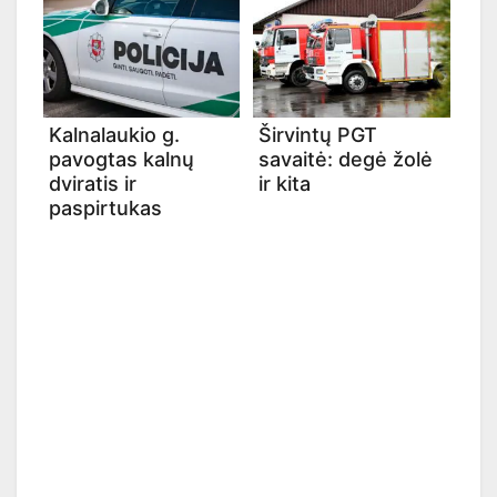
Kalnalaukio g.
Širvintų PGT
pavogtas kalnų
savaitė: degė žolė
dviratis ir
ir kita
paspirtukas