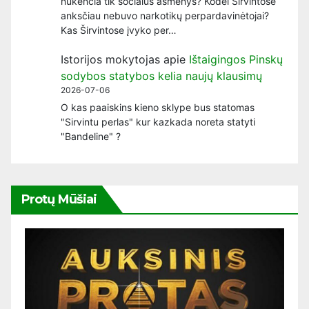
nukenčia tik socialūs asmenys? Kodėl Širvintose
anksčiau nebuvo narkotikų perpardavinėtojai?
Kas Širvintose įvyko per…
Istorijos mokytojas
apie
Ištaigingos Pinskų
sodybos statybos kelia naujų klausimų
2026-07-06
O kas paaiskins kieno sklype bus statomas
"Sirvintu perlas" kur kazkada noreta statyti
"Bandeline" ?
Protų Mūšiai