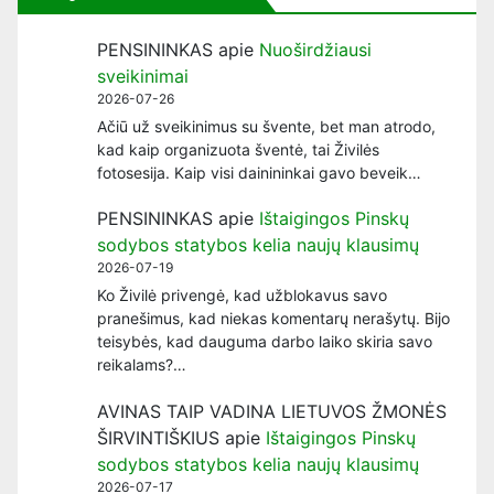
PENSININKAS
apie
Nuoširdžiausi
sveikinimai
2026-07-26
Ačiū už sveikinimus su švente, bet man atrodo,
kad kaip organizuota šventė, tai Živilės
fotosesija. Kaip visi dainininkai gavo beveik…
PENSININKAS
apie
Ištaigingos Pinskų
sodybos statybos kelia naujų klausimų
2026-07-19
Ko Živilė privengė, kad užblokavus savo
pranešimus, kad niekas komentarų nerašytų. Bijo
teisybės, kad dauguma darbo laiko skiria savo
reikalams?…
AVINAS TAIP VADINA LIETUVOS ŽMONĖS
ŠIRVINTIŠKIUS
apie
Ištaigingos Pinskų
sodybos statybos kelia naujų klausimų
2026-07-17