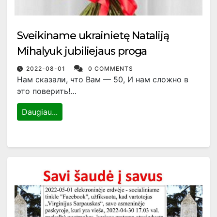
Sveikiname ukrainietę Nataliją
Mihalyuk jubiliejaus proga
2022-08-01
0 COMMENTS
Нам сказали, что Вам — 50, И нам сложно в
это поверить!…
Daugiau...