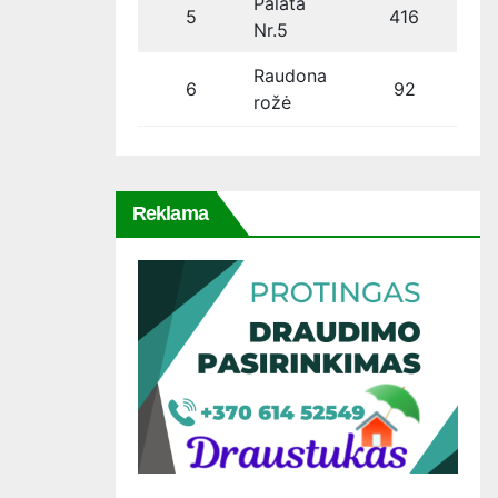
Palata
5
416
Nr.5
Raudona
6
92
rožė
Reklama