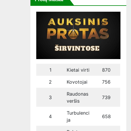
1
Kietai virti
870
2
Kovotojai
756
Raudonas
3
739
veršis
Turbulenci
4
658
ja