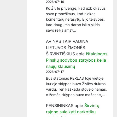
2026-07-19
Ko Živilė privengė, kad užblokavus
savo pranešimus, kad niekas
komentarų nerašytų. Bijo teisybės,
kad dauguma darbo laiko skiria
savo reikalams?…
AVINAS TAIP VADINA
LIETUVOS ŽMONĖS
ŠIRVINTIŠKIUS
apie
Ištaigingos
Pinskų sodybos statybos kelia
naujų klausimų
2026-07-17
Bus statomas PERLAS toje vietoje,
kurioje sklypas buvo Živilės dukros
vardu. Ten kažkada stovėjo namas,
o žemės sklypas buvo mažesnis,…
PENSININKAS
apie
Širvintų
rajone sulaikyti narkotikų