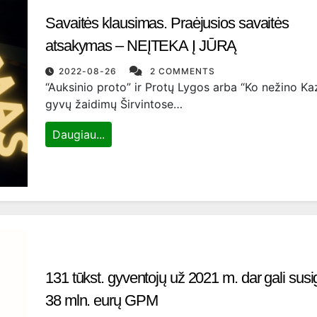
Savaitės klausimas. Praėjusios savaitės
atsakymas – NEĮTEKA Į JŪRĄ
2022-08-26
2 COMMENTS
“Auksinio proto” ir Protų Lygos arba “Ko nežino Ka
gyvų žaidimų Širvintose…
Daugiau...
131 tūkst. gyventojų už 2021 m. dar gali susig
38 mln. eurų GPM