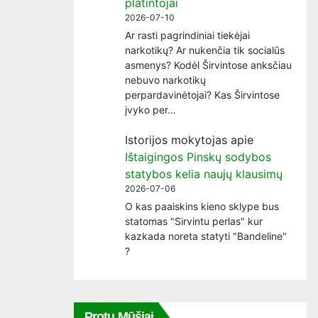
platintojai
2026-07-10
Ar rasti pagrindiniai tiekėjai
narkotikų? Ar nukenčia tik socialūs
asmenys? Kodėl Širvintose anksčiau
nebuvo narkotikų
perpardavinėtojai? Kas Širvintose
įvyko per…
Istorijos mokytojas
apie
Ištaigingos Pinskų sodybos
statybos kelia naujų klausimų
2026-07-06
O kas paaiskins kieno sklype bus
statomas "Sirvintu perlas" kur
kazkada noreta statyti "Bandeline"
?
Protų Mūšiai