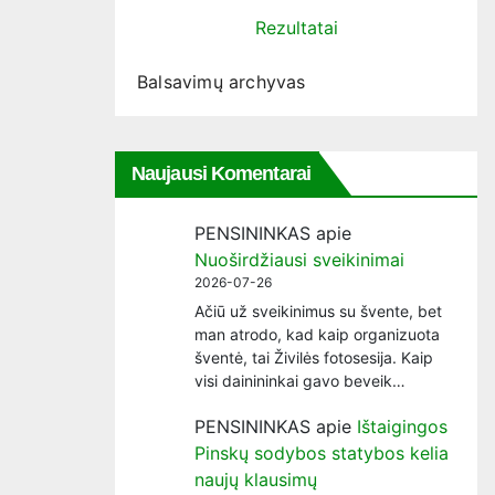
Rezultatai
Balsavimų archyvas
Naujausi Komentarai
PENSININKAS
apie
Nuoširdžiausi sveikinimai
2026-07-26
Ačiū už sveikinimus su švente, bet
man atrodo, kad kaip organizuota
šventė, tai Živilės fotosesija. Kaip
visi dainininkai gavo beveik…
PENSININKAS
apie
Ištaigingos
Pinskų sodybos statybos kelia
naujų klausimų