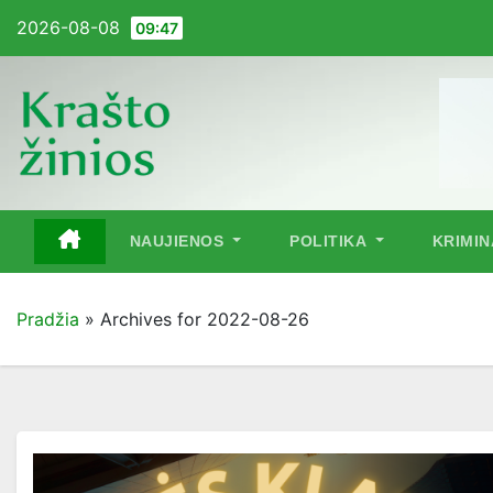
Pereiti
2026-08-08
09:47
į
turinį
NAUJIENOS
POLITIKA
KRIMI
Pradžia
»
Archives for 2022-08-26