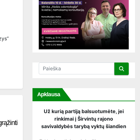
zys”
Apklausa
Už kurią partiją balsuotumėte, jei
rinkimai į Širvintų rajono
rąžinti
savivaldybės tarybą vyktų šiandien