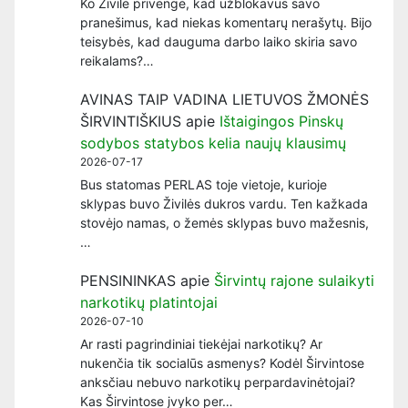
Ko Živilė privengė, kad užblokavus savo
pranešimus, kad niekas komentarų nerašytų. Bijo
teisybės, kad dauguma darbo laiko skiria savo
reikalams?…
AVINAS TAIP VADINA LIETUVOS ŽMONĖS
ŠIRVINTIŠKIUS
apie
Ištaigingos Pinskų
sodybos statybos kelia naujų klausimų
2026-07-17
Bus statomas PERLAS toje vietoje, kurioje
sklypas buvo Živilės dukros vardu. Ten kažkada
stovėjo namas, o žemės sklypas buvo mažesnis,
…
PENSININKAS
apie
Širvintų rajone sulaikyti
narkotikų platintojai
2026-07-10
Ar rasti pagrindiniai tiekėjai narkotikų? Ar
nukenčia tik socialūs asmenys? Kodėl Širvintose
anksčiau nebuvo narkotikų perpardavinėtojai?
Kas Širvintose įvyko per…