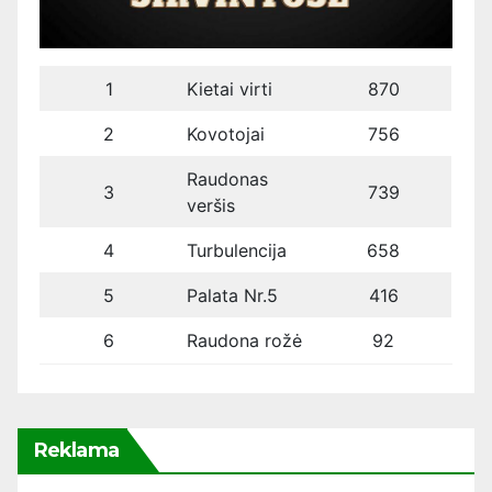
1
Kietai virti
870
2
Kovotojai
756
Raudonas
3
739
veršis
4
Turbulencija
658
5
Palata Nr.5
416
6
Raudona rožė
92
Reklama