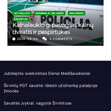
AKTUALIJOS
KRIMINALAI, NELAIMĖS
NAUJIENOS
ŠIRVINTOS
Kalnalaukio g. pavogtas kalnų
dviratis ir paspirtukas
2026-08-04
0 COMMENTS
Jubiliejinis sveikinimas Elenai Medišauskienei
Širvintų PGT savaitė: išleisti užsitrenkę patalpoje
žmonės
Savaitės įvykiai: vagystė Širvintose