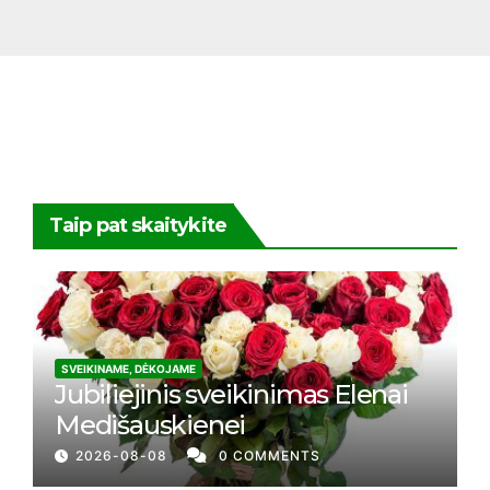
Taip pat skaitykite
SVEIKINAME, DĖKOJAME
Jubiliejinis sveikinimas Elenai
Medišauskienei
2026-08-08
0 COMMENTS