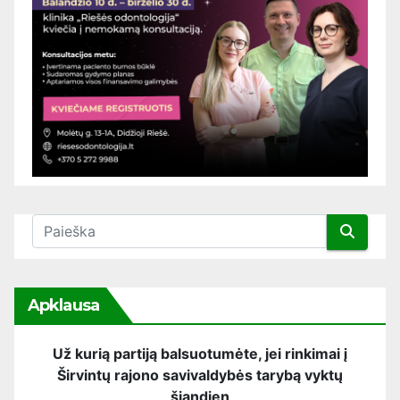
Apklausa
Už kurią partiją balsuotumėte, jei rinkimai į
Širvintų rajono savivaldybės tarybą vyktų
šiandien