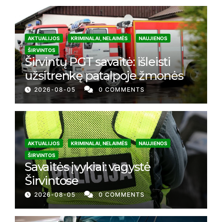
AKTUALIJOS
KRIMINALAI, NELAIMĖS
NAUJIENOS
ŠIRVINTOS
Širvintų PGT savaitė: išleisti
užsitrenkę patalpoje žmonės
2026-08-05
0 COMMENTS
AKTUALIJOS
KRIMINALAI, NELAIMĖS
NAUJIENOS
ŠIRVINTOS
Savaitės įvykiai: vagystė
Širvintose
2026-08-05
0 COMMENTS