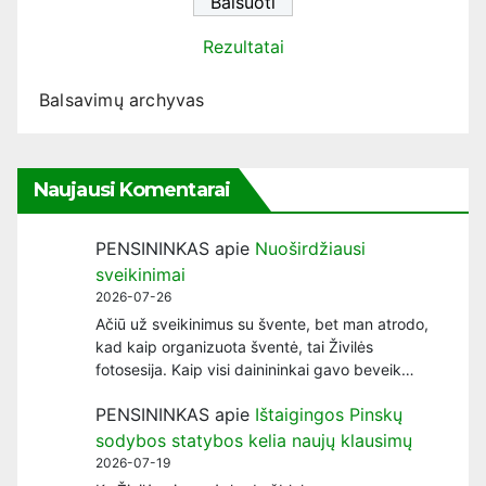
Rezultatai
Balsavimų archyvas
Naujausi Komentarai
PENSININKAS
apie
Nuoširdžiausi
sveikinimai
2026-07-26
Ačiū už sveikinimus su švente, bet man atrodo,
kad kaip organizuota šventė, tai Živilės
fotosesija. Kaip visi dainininkai gavo beveik…
PENSININKAS
apie
Ištaigingos Pinskų
sodybos statybos kelia naujų klausimų
2026-07-19