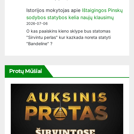
Istorijos mokytojas
apie
Ištaigingos Pinskų
sodybos statybos kelia naujų klausimų
2026-07-06
O kas paaiskins kieno sklype bus statomas
"Sirvintu perlas" kur kazkada noreta statyti
"Bandeline" ?
Protų Mūšiai