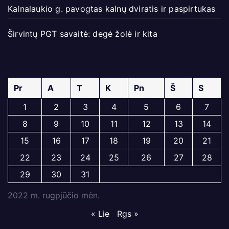
Kalnalaukio g. pavogtas kalnų dviratis ir paspirtukas
Širvintų PGT savaitė: degė žolė ir kita
Pr
A
T
K
Pn
Š
S
1
2
3
4
5
6
7
8
9
10
11
12
13
14
15
16
17
18
19
20
21
22
23
24
25
26
27
28
29
30
31
2022 m. rugpjūčio mėn.
« Lie
Rgs »